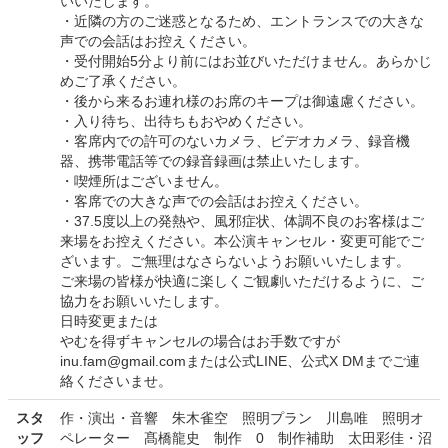
いいたします。
・近隣の方のご迷惑となるため、エントランスでの大きな
声での会話はお控えください。
・受付開始5分より前にはお並びいただけません。あらかじ
めご了承ください。
・後から来るお連れ様のお席のキープは御遠慮ください。
・入り待ち、出待ちもおやめください。
・客席内での許可のないカメラ、ビデオカメラ、録音機
器、携帯電話等での録音録画は禁止いたします。
・喫煙所はございません。
・客席での大きな声での会話はお控えください。
・37.5度以上の発熱や、風邪症状、体調不良のお客様はご
来場をお控えください。本公演キャンセル・変更可能でご
ざいます。ご無理はなさらないようお願いいたします。
ご来場の皆様が快適に楽しくご観劇いただけるように、ご
協力をお願いいたします。
日時変更または
やむを得ずキャンセルの場合はお手数ですが
inu.fam@gmail.comまたは公式LINE、公式X DMまでご連
絡くださいませ。
スタ
作・演出・音響 朱木雀空 照明プラン 川島唯 照明オ
ッフ
ペレーター 髙橋龍史 制作 0 制作補助 太田彩佳・沼