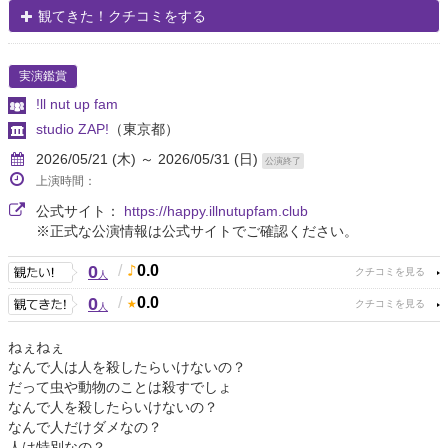
観てきた！クチコミをする
実演鑑賞
!ll nut up fam
studio ZAP!
（東京都）
2026/05/21 (木) ～ 2026/05/31 (日)
公演終了
上演時間：
公式サイト：
https://happy.illnutupfam.club
※正式な公演情報は公式サイトでご確認ください。
0
/
0.0
人
0
/
0.0
人
ねぇねぇ
なんで人は人を殺したらいけないの？
だって虫や動物のことは殺すでしょ
なんで人を殺したらいけないの？
なんで人だけダメなの？
人は特別なの？