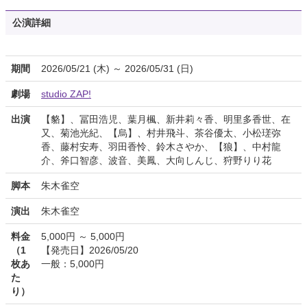
公演詳細
期間
2026/05/21 (木) ～ 2026/05/31 (日)
劇場
studio ZAP!
出演
【貉】、冨田浩児、葉月楓、新井莉々香、明里多香世、在
又、菊池光紀、【烏】、村井飛斗、茶谷優太、小松瑳弥
香、藤村安寿、羽田香怜、鈴木さやか、【狼】、中村龍
介、斧口智彦、波音、美鳳、大向しんじ、狩野りり花
脚本
朱木雀空
演出
朱木雀空
料金
5,000円 ～ 5,000円
（1
【発売日】2026/05/20
枚あ
一般：5,000円
た
り）