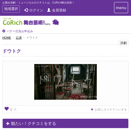
お薦め演劇・ミュージカルのクチコミは、CoRich舞台芸術！
T
menu
T
地域選択
ログイン
会員登録
o
o
g
g
g
g
l
l
バナー広告お申込み
e
e
HOME
公演
ドウトク
n
n
演劇
a
a
v
ドウトク
i
v
g
i
a
g
t
a
i
t
o
n
i
o
n
人
0
お気に入りチラシにする
観たい！クチコミをする