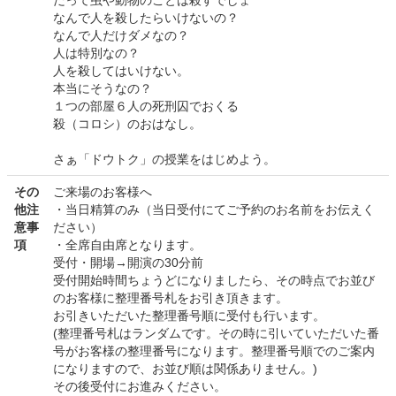
だって虫や動物のことは殺すでしょ
なんで人を殺したらいけないの？
なんで人だけダメなの？
人は特別なの？
人を殺してはいけない。
本当にそうなの？
１つの部屋６人の死刑囚でおくる
殺（コロシ）のおはなし。
さぁ「ドウトク」の授業をはじめよう。
その
ご来場のお客様へ
他注
・当日精算のみ（当日受付にてご予約のお名前をお伝えく
意事
ださい）
項
・全席自由席となります。
受付・開場→開演の30分前
受付開始時間ちょうどになりましたら、その時点でお並び
のお客様に整理番号札をお引き頂きます。
お引きいただいた整理番号順に受付も行います。
(整理番号札はランダムです。その時に引いていただいた番
号がお客様の整理番号になります。整理番号順でのご案内
になりますので、お並び順は関係ありません。)
その後受付にお進みください。