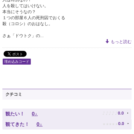
人を殺してはいけない。
本当にそうなの？
１つの部屋６人の死刑囚でおくる
殺（コロシ）のおはなし。
さぁ「ドウトク」の...
もっと読む
埋め込みコード
クチコミ
♪
♪
♪
♪
♪
0
0.0
観たい！
人
★
★
★
★
★
0
0.0
観てきた！
人