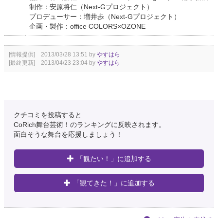
制作：安原将仁（Next-Gプロジェクト）
プロデューサー：増井歩（Next-Gプロジェクト）
企画・製作：office COLORS×OZONE
[情報提供] 2013/03/28 13:51 by
やすはら
[最終更新] 2013/04/23 23:04 by
やすはら
クチコミを投稿すると
CoRich舞台芸術！のランキングに反映されます。
面白そうな舞台を応援しましょう！
「観たい！」に追加する
「観てきた！」に追加する