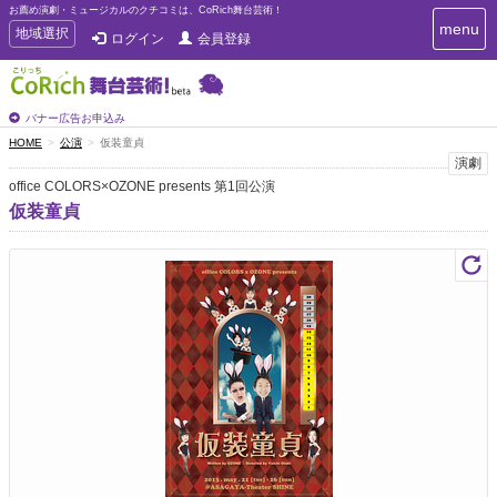
お薦め演劇・ミュージカルのクチコミは、CoRich舞台芸術！
T
menu
T
地域選択
ログイン
会員登録
o
o
g
g
g
g
l
l
バナー広告お申込み
e
e
HOME
公演
仮装童貞
n
n
演劇
a
a
v
office COLORS×OZONE presents 第1回公演
i
v
仮装童貞
g
i
a
g
t
a
i
t
o
n
i
o
n