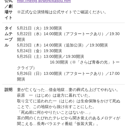
公式
http://nextg.jp/work/kasou.htm
／劇
場サ
※正式な公演情報は公式サイトでご確認ください。
イト
タイ
5月21日（火）19:30開演
ムテ
5月22日（水）14:00開演（アフタートークあり）／19:30
ーブ
開演
ル
5月23日（木）14:00開演（追加公演）／19:30開演
5月24日（金）19:30開演
5月25日（土）13:00開演／19:30開演
16:30開演（※「さらば青春の光」トー
クライブ）
5月26日（日）13:00開演（アフタートークあり）／17:00
開演
説明
妻が亡くなった…借金地獄…妻の葬式も上げてやれない。
萩原 一（はじめ）は途方に暮れていた。
取り立てに追われた一（はじめ）は生命保険をかけて死ぬ
ことで、この地獄から抜け出すことにした。
「死ぬ前に何かやりたいことはないか…」
茶の間のくたびれたテレビから聞き覚えのあるメロディが
聞こえる…長寿バラエティ番組『仮装大賞』。