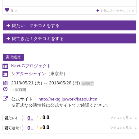
人
0
お気に入りチラシにする
観たい！クチコミをする
観てきた！クチコミをする
実演鑑賞
Next-Gプロジェクト
シアターシャイン
（東京都）
2013/05/21 (火) ～ 2013/05/26 (日)
公演終了
上演時間：
公式サイト：
http://nextg.jp/work/kasou.htm
※正式な公演情報は公式サイトでご確認ください。
0
/
0.0
人
0
/
0.0
人