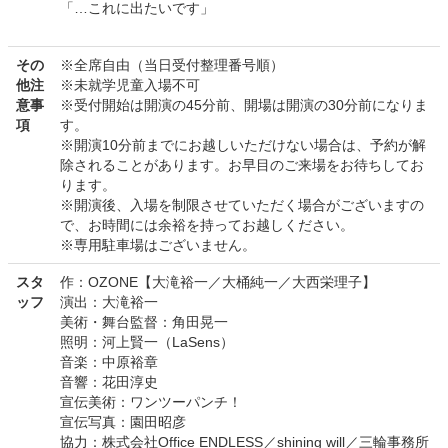
「…これに出たいです」
その
※全席自由（当日受付整理番号順）
他注
※未就学児童入場不可
意事
※受付開始は開演の45分前、開場は開演の30分前になりま
項
す。
※開演10分前までにお越しいただけない場合は、予約が解
除されることがあります。お早目のご来場をお待ちしてお
ります。
※開演後、入場を制限させていただく場合がございますの
で、お時間には余裕を持ってお越しください。
※専用駐車場はございません。
スタ
作：OZONE【大滝裕一／大桶純一／大西栄理子】
ッフ
演出：大滝裕一
美術・舞台監督：角田晃一
照明：河上賢一（LaSens）
音楽：中原裕章
音響：花田淳史
宣伝美術：ワンツーパンチ！
宣伝写真：園田昭彦
協力：株式会社Office ENDLESS／shining will／三輪事務所