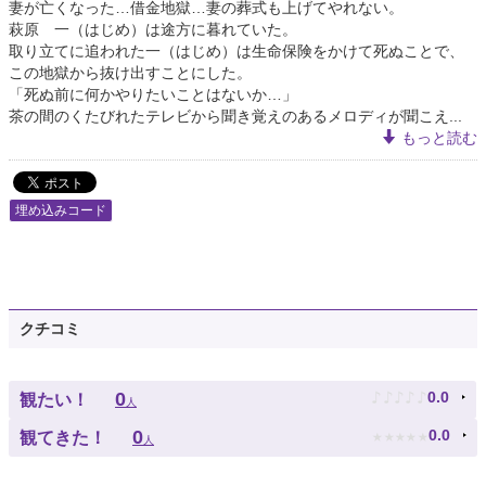
妻が亡くなった…借金地獄…妻の葬式も上げてやれない。
萩原 一（はじめ）は途方に暮れていた。
取り立てに追われた一（はじめ）は生命保険をかけて死ぬことで、
この地獄から抜け出すことにした。
「死ぬ前に何かやりたいことはないか…」
茶の間のくたびれたテレビから聞き覚えのあるメロディが聞こえ...
もっと読む
埋め込みコード
クチコミ
♪
♪
♪
♪
♪
0
0.0
観たい！
人
★
★
★
★
★
0
0.0
観てきた！
人