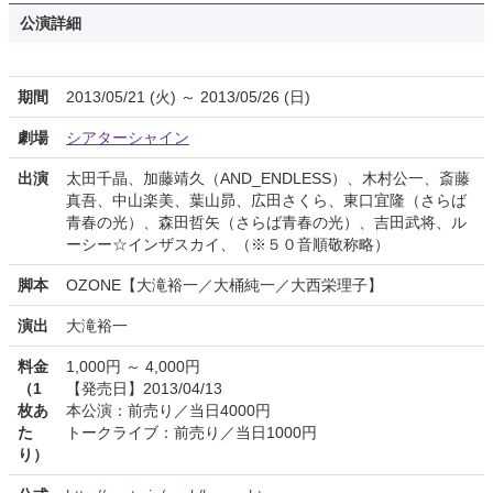
公演詳細
期間
2013/05/21 (火) ～ 2013/05/26 (日)
劇場
シアターシャイン
出演
太田千晶、加藤靖久（AND_ENDLESS）、木村公一、斎藤
真吾、中山楽美、葉山昴、広田さくら、東口宜隆（さらば
青春の光）、森田哲矢（さらば青春の光）、吉田武将、ル
ーシー☆インザスカイ、（※５０音順敬称略）
脚本
OZONE【大滝裕一／大桶純一／大西栄理子】
演出
大滝裕一
料金
1,000円 ～ 4,000円
（1
【発売日】2013/04/13
枚あ
本公演：前売り／当日4000円
た
トークライブ：前売り／当日1000円
り）