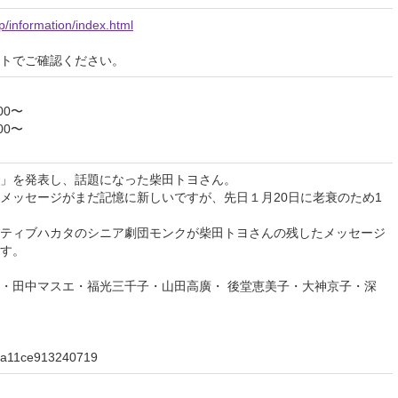
p/information/index.html
イトでご確認ください。
00〜
00〜
」を発表し、話題になった柴田トヨさん。
メッセージがまだ記憶に新しいですが、先日１月20日に老衰のため1
ティブハカタのシニア劇団モンクが柴田トヨさんの残したメッセージ
す。
・田中マスエ・福光三千子・山田高廣・ 後堂恵美子・大神京子・深
ms/a11ce913240719