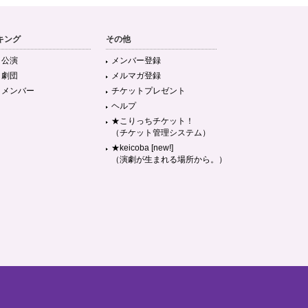
キング
その他
目公演
メンバー登録
目劇団
メルマガ登録
目メンバー
チケットプレゼント
ヘルプ
★こりっちチケット！
（チケット管理システム）
★keicoba [new!]
（演劇が生まれる場所から。）