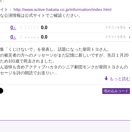
間：
サイト：
http://www.active-hakata.co.jp/information/index.html
な公演情報は公式サイトでご確認ください。
0
♪
♪
♪
♪
♪
/
0.0
人
0
★
★
★
★
★
/
0.0
人
集「くじけないで」を発表し、話題になった柴田トヨさん。
の被災者の方へのメッセージがまだ記憶に新しいですが、先日１月20
ため101歳で死去されました。
ん追悼も含めアクティブハカタのシニア劇団モンクが柴田トヨさんの
セージを詩の朗読でお送りい...
もっと読む
埋め込みコード