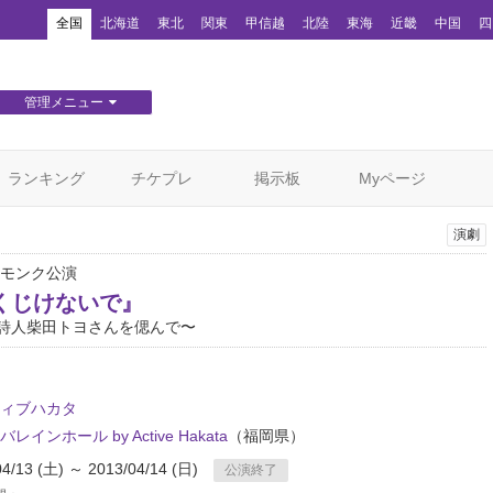
！
全国
北海道
東北
関東
甲信越
北陸
東海
近畿
中国
四
管理メニュー
団体WEBサイト管理
顧客管理
ランキング
チケプレ
掲示板
Myページ
演劇
モンク公演
くじけないで』
の詩人柴田トヨさんを偲んで〜
ィブハカタ
レインホール by Active Hakata
（福岡県）
04/13 (土) ～ 2013/04/14 (日)
公演終了