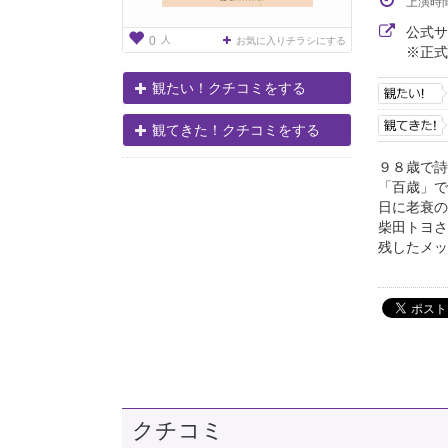
上演時
公式
人
0
お気に入りチラシにする
※正式
観たい！クチコミをする
観てきた！クチコミをする
９８歳で詩
「百歳」で
日に老衰の
柴田トヨさ
残したメッ
クチコミ