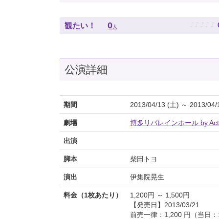
♪
♪
♪
♪
♪
0
観たい！
人
公演詳細
期間
2013/04/13 (土) ～ 2013/04/
劇場
博多リバレインホール by Activ
出演
脚本
柴田トヨ
演出
伊集院晃生
料金（1枚あたり）
1,200円 ～ 1,500円
【発売日】2013/03/21
前売一律：1,200 円（当日：1