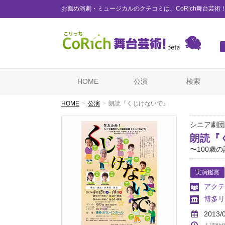
お薦め演劇・ミュージカルのクチコミは、CoRich舞台芸術
HOME
公演
検索
HOME
公演
朗読『くじけないで』
シニア劇団
朗読『
〜100歳
実演鑑賞
アクテ
博多リバ
2013/