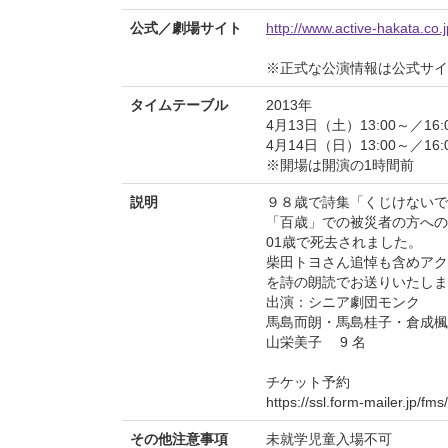
公式／劇場サイト
http://www.active-hakata.co.j
※正式な公演情報は公式サ
タイムテーブル
2013年
4月13日（土）13:00～／16:
4月14日（日）13:00～／16:
※開場は開演の1時間前
説明
９８歳で詩集「くじけないで
「百歳」での被災者の方への
01歳で死去されました。
柴田トヨさん追悼も含めアク
を詩の朗読でお送りいたしま
出演：シニア劇団モンク
馬島而朗・馬島桂子・倉成楓
山栄美子 9 名
チケット予約
https://ssl.form-mailer.jp/f
その他注意事項
未就学児童入場不可