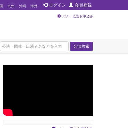
ログイン
会員登録
国
九州
沖縄
海外
バナー広告お申込み
公演検索