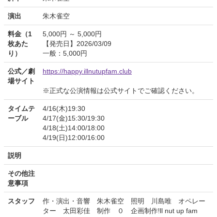
演出
朱木雀空
料金（1
5,000円 ～ 5,000円
枚あた
【発売日】2026/03/09
り）
一般：5,000円
公式／劇
https://happy.illnutupfam.club
場サイト
※正式な公演情報は公式サイトでご確認ください。
タイムテ
4/16(木)19:30
ーブル
4/17(金)15:30/19:30
4/18(土)14:00/18:00
4/19(日)12:00/16:00
説明
その他注
意事項
スタッフ
作・演出・音響 朱木雀空 照明 川島唯 オペレー
ター 太田彩佳 制作 ０ 企画制作!ll nut up fam