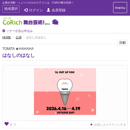
お薦め演劇・ミュージカルのクチコミは、CoRich舞台芸術！
T
menu
T
地域選択
ログイン
会員登録
o
o
g
g
g
g
l
l
バナー広告お申込み
e
e
HOME
公演
はなしのはなし
n
n
演劇
a
a
v
TOMITA ★HAHAHA
i
v
はなしのはなし
g
i
a
g
t
a
i
t
o
n
i
o
n
人
0
お気に入りチラシにする