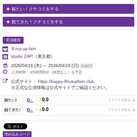
観たい！クチコミをする
観てきた！クチコミをする
実演鑑賞
!ll nut up fam
studio ZAP!
（東京都）
2026/04/16 (木) ～ 2026/04/19 (日)
公演終了
上演時間： 約0時間0分（休憩なし）を予定
公式サイト：
https://happy.illnutupfam.club
※正式な公演情報は公式サイトでご確認ください。
0
/
0.0
人
0
/
0.0
人
埋め込みコード