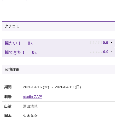
クチコミ
♪
♪
♪
♪
♪
0
0.0
観たい！
人
★
★
★
★
★
0
0.0
観てきた！
人
公演詳細
期間
2026/04/16 (木) ～ 2026/04/19 (日)
劇場
studio ZAP!
出演
冨田浩児
脚本
朱木雀空