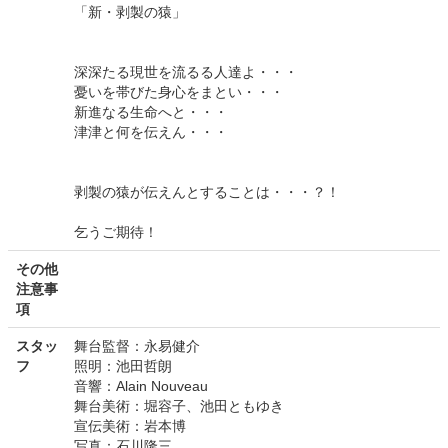
「新・剥製の猿」
深深たる現世を流るる人達よ・・・
憂いを帯びた身心をまとい・・・
新進なる生命へと・・・
津津と何を伝えん・・・
剥製の猿が伝えんとすることは・・・？！
乞うご期待！
その他
注意事
項
スタッ
舞台監督：永易健介
フ
照明：池田哲朗
音響：Alain Nouveau
舞台美術：堀容子、池田ともゆき
宣伝美術：岩本博
写真：石川隆三