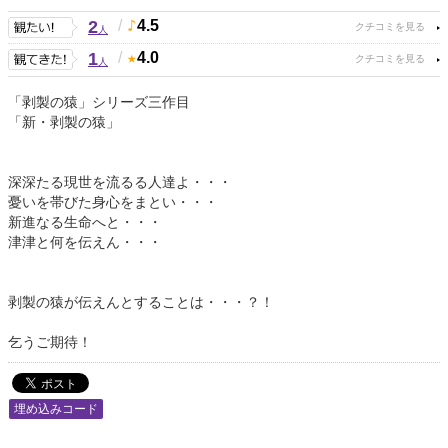
2
/
4.5
人
1
/
4.0
人
「剥製の猿」シリーズ三作目
「新・剥製の猿」
深深たる現世を流るる人達よ・・・
憂いを帯びた身心をまとい・・・
新進なる生命へと・・・
津津と何を伝えん・・・
剥製の猿が伝えんとすることは・・・？！
乞うご期待！
埋め込みコード