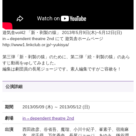
遊気舎vol42 「新・剥製の猿」 2013年5月9日(木)~5月12日(日)
in→dependent theatre 2nd にて 遊気舎ホームページ
http://www1.linkclub.or.jp/~yukisya/
第三弾「新・剥製の猿」のために、第二弾「続・剥製の猿」のあら
すじ動画をupしてみました。
編集は劇団員の長尾ジョージです。素人編集ですがご容赦を！
公演詳細
期間
2013/05/09 (木) ～ 2013/05/12 (日)
劇場
in→dependent theatre 2nd
出演
西田政彦、谷省吾、魔瑠、小川十紀子、峯素子、宿南麻
衣、岸千尋、万年香奈、長尾ジョージ、あゆみ、鎌谷潤