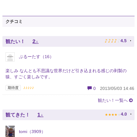
クチコミ
♪
♪
♪
♪
♪
2
4.5
観たい！
人
ぶるーたす（16）
楽しみ なんとも不思議な世界だけど引き込まれる感じの剥製の
猿、すごく楽しみです。
♪♪♪♪♪
期待度
0
2013/05/03 14:46
観たい！一覧へ
★
★
★
★
★
1
4.0
観てきた！
人
tomi（3909）