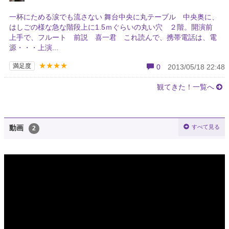
一杯にためる涙でも流さない 舞台中央に丸テーブル 中央奥に、
はしごの様な急な階段上に1.5ｍぐらいの丸い穴 ２階。開演前
上手で、フルート 前説 喜一君 これ読んで、携帯電話は、電
源・・・上演...
★★★★
満足度
0
2013/05/18 22:48
観てきた！一覧へ
すべて見る
動画
2