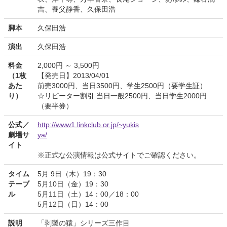
吉、養父静香、久保田浩
脚本
久保田浩
演出
久保田浩
料金
2,000円 ～ 3,500円
（1枚
【発売日】2013/04/01
あた
前売3000円、当日3500円、学生2500円（要学生証）
り）
☆リピーター割引 当日一般2500円、当日学生2000円
（要半券）
公式／
http://www1.linkclub.or.jp/~yukis
劇場サ
ya/
イト
※正式な公演情報は公式サイトでご確認ください。
タイム
5月 9日（木）19：30
テーブ
5月10日（金）19：30
ル
5月11日（土）14：00／18：00
5月12日（日）14：00
説明
「剥製の猿」シリーズ三作目