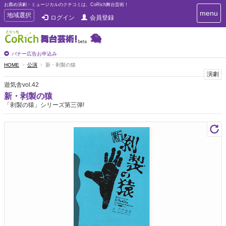
お薦め演劇・ミュージカルのクチコミは、CoRich舞台芸術！
T
menu
T
地域選択
ログイン
会員登録
o
o
g
g
g
g
l
l
バナー広告お申込み
e
e
HOME
公演
新・剥製の猿
n
n
演劇
a
a
v
遊気舎vol.42
i
v
新・剥製の猿
g
i
「剥製の猿」シリーズ第三弾!
a
g
t
a
i
t
o
n
i
o
n