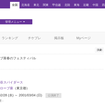
！
全国
北海道
東北
関東
甲信越
北陸
東海
近畿
中国
四
管理メニュー
団体WEBサイト管理
顧客管理
ランキング
チケプレ
掲示板
Myページ
演劇
ブ座春のフェスティバル
谷スパイダース
ローブ座
（東京都）
02/28 (水) ～ 2001/03/04 (日)
公演終了
間：