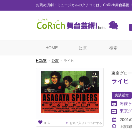
お薦め演劇・ミュージカルのクチコミは、CoRich舞台芸術
HOME
公演
検索
HOME
公演
ライヒ
東京グロー
ライヒ
実演鑑賞
阿佐ヶ
東京グ
2001/
人
0
お気に入りチラシにする
上演時