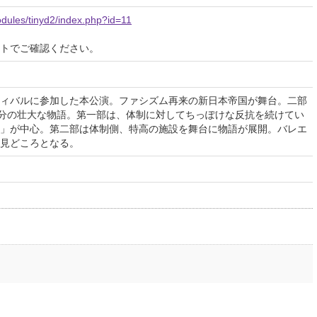
odules/tinyd2/index.php?id=11
イトでご確認ください。
ィバルに参加した本公演。ファシズム再来の新日本帝国が舞台。二部
0分の壮大な物語。第一部は、体制に対してちっぽけな反抗を続けてい
」が中心。第二部は体制側、特高の施設を舞台に物語が展開。バレエ
見どころとなる。