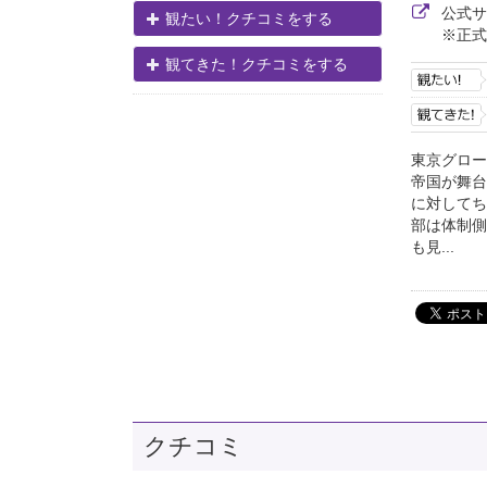
公式
観たい！クチコミをする
※正式
観てきた！クチコミをする
東京グロー
帝国が舞台
に対してち
部は体制側
も見...
クチコミ