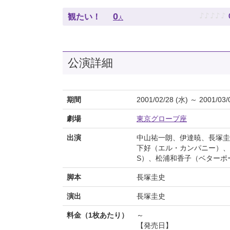
♪
♪
♪
♪
♪
0
観たい！
人
公演詳細
期間
2001/02/28 (水) ～ 2001/03/
劇場
東京グローブ座
出演
中山祐一朗、伊達暁、長塚圭
下好（エル・カンパニー）、今
S）、松浦和香子（ベターポ
脚本
長塚圭史
演出
長塚圭史
料金（1枚あたり）
～
【発売日】