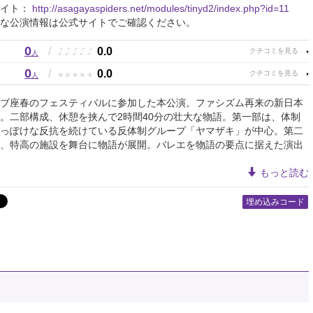
サイト：
http://asagayaspiders.net/modules/tinyd2/index.php?id=11
な公演情報は公式サイトでご確認ください。
0
♪
♪
♪
♪
♪
/
0.0
人
0
★
★
★
★
★
/
0.0
人
ブ座春のフェスティバルに参加した本公演。ファシズム再来の新日本
。二部構成、休憩を挟んで2時間40分の壮大な物語。第一部は、体制
っぽけな反抗を続けている反体制グループ「ヤマザキ」が中心。第二
、特高の施設を舞台に物語が展開。バレエを物語の要点に据えた演出
もっと読む
埋め込みコード