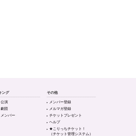
キング
その他
目公演
メンバー登録
目劇団
メルマガ登録
目メンバー
チケットプレゼント
ヘルプ
★こりっちチケット！
（チケット管理システム）