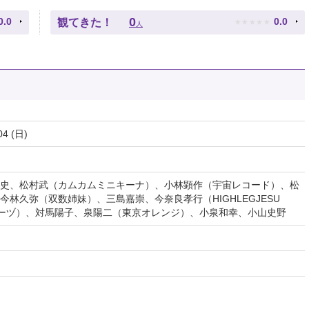
★
★
★
★
★
0
0.0
0.0
観てきた！
人
04 (日)
史、松村武（カムカムミニキーナ）、小林顕作（宇宙レコード）、松
林久弥（双数姉妹）、三島嘉崇、今奈良孝行（HIGHLEGJESU
ーヅ）、対馬陽子、泉陽二（東京オレンジ）、小泉和幸、小山史野