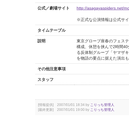
公式／劇場サイト
http://asagayaspiders.net/m
※正式な公演情報は公式サ
タイムテーブル
説明
東京グローブ座春のフェステ
構成、休憩を挟んで2時間4
る反体制グループ「ヤマザキ
を物語の要点に据えた演出も
その他注意事項
スタッフ
[情報提供] 2007/01/01 18:34 by
こりっち管理人
[最終更新] 2007/01/01 19:00 by
こりっち管理人