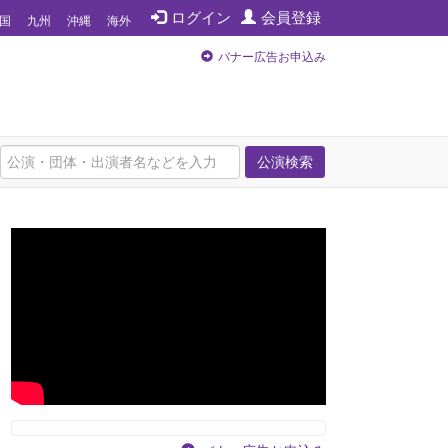
ログイン
会員登録
国
九州
沖縄
海外
バナー広告お申込み
公演検索