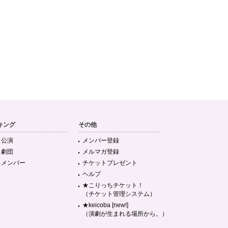
キング
その他
目公演
メンバー登録
目劇団
メルマガ登録
目メンバー
チケットプレゼント
ヘルプ
★こりっちチケット！
（チケット管理システム）
★keicoba [new!]
（演劇が生まれる場所から。）