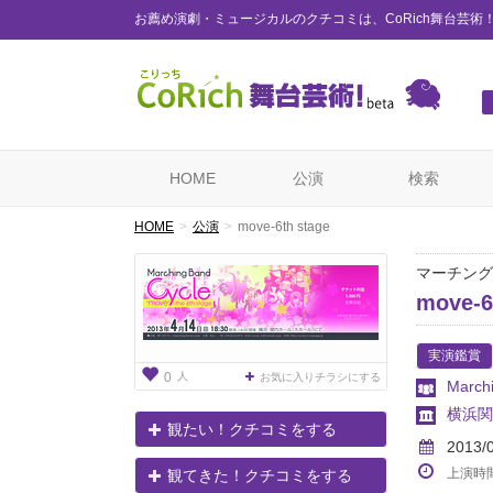
お薦め演劇・ミュージカルのクチコミは、CoRich舞台芸術
HOME
公演
検索
HOME
公演
move-6th stage
マーチング
move-6
実演鑑賞
人
0
お気に入りチラシにする
March
横浜関
観たい！クチコミをする
2013/
上演時
観てきた！クチコミをする