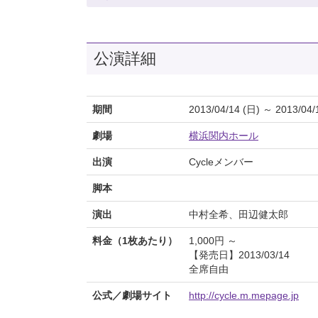
公演詳細
期間
2013/04/14 (日) ～ 2013/04/
劇場
横浜関内ホール
出演
Cycleメンバー
脚本
演出
中村全希、田辺健太郎
料金（1枚あたり）
1,000円 ～
【発売日】2013/03/14
全席自由
公式／劇場サイト
http://cycle.m.mepage.jp