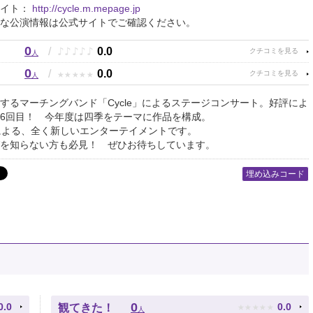
サイト：
http://cycle.m.mepage.jp
な公演情報は公式サイトでご確認ください。
0
♪
♪
♪
♪
♪
/
0.0
人
0
★
★
★
★
★
/
0.0
人
するマーチングバンド「Cycle」によるステージコンサート。好評によ
6回目！ 今年度は四季をテーマに作品を構成。
による、全く新しいエンターテイメントです。
を知らない方も必見！ ぜひお待ちしています。
埋め込みコード
★
★
★
★
★
0
0.0
0.0
観てきた！
人