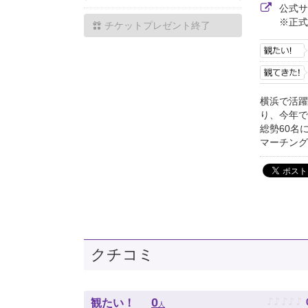
公式
※正式
チケットプレゼント終了
横浜で活躍
り、今年で
総勢60名
マーチング
クチコミ
♪
♪
♪
♪
♪
0
観たい！
人