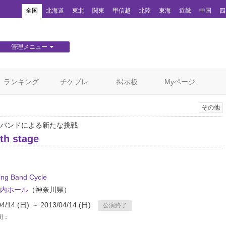
！
全国
北海道
東北
関東
甲信越
北陸
東海
近畿
中国
四
管理メニュー
団体WEBサイト管理
顧客管理
ランキング
チケプレ
掲示板
Myページ
その他
バンドによる新たな挑戦
th stage
ing Band Cycle
内ホール
（神奈川県）
04/14 (日) ～ 2013/04/14 (日)
公演終了
間：