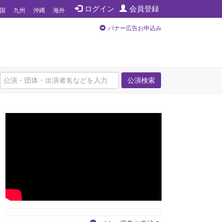
ログイン
会員登録
国
九州
沖縄
海外
バナー広告お申込み
公演検索