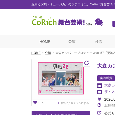
お薦め演劇・ミュージカルのクチコミは、CoRich舞台芸術
HOME
公演
検索
HOME
公演
大森カンパニープロデュースvol.57『更地2
大森カン
実演鑑賞
大森カ
ザ・ス
2026/
人
1
お気に入りチラシにする
上演時
公式