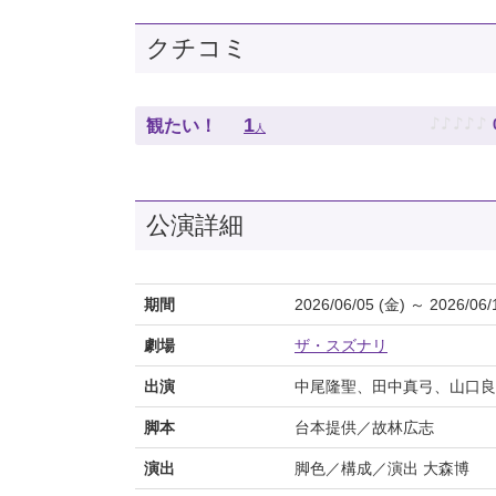
クチコミ
♪
♪
♪
♪
♪
1
観たい！
人
公演詳細
期間
2026/06/05 (金) ～ 2026/06/
劇場
ザ・スズナリ
出演
中尾隆聖、田中真弓、山口良
脚本
台本提供／故林広志
演出
脚色／構成／演出 大森博