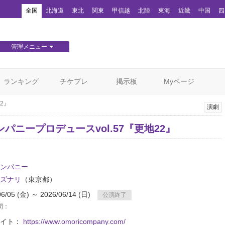
！
全国
北海道
東北
関東
甲信越
北陸
東海
近畿
中国
四
管理メニュー
団体WEBサイト管理
顧客管理
ランキング
チケプレ
掲示板
Myページ
2』
演劇
パニープロデュースvol.57『更地22』
ンパニー
ズナリ
（東京都）
06/05 (金) ～ 2026/06/14 (日)
公演終了
間：
サイト：
https://www.omoricompany.com/