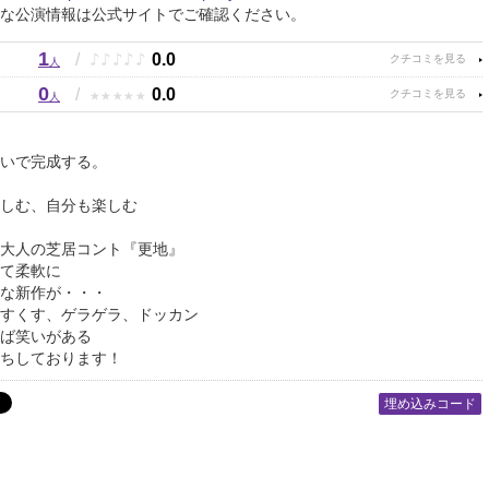
な公演情報は公式サイトでご確認ください。
1
♪
♪
♪
♪
♪
/
0.0
人
0
★
★
★
★
★
/
0.0
人
いで完成する。
しむ、自分も楽しむ
大人の芝居コント『更地』
て柔軟に
な新作が・・・
すくす、ゲラゲラ、ドッカン
ば笑いがある
ちしております！
埋め込みコード