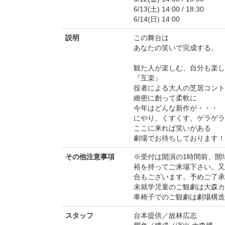
6/13(土) 14:00 / 18:30
6/14(日) 14:00
説明
この舞台は
あなたの笑いで完成する。
観た人が楽しむ、自分も楽し
『互楽』
役者による大人の芝居コント
緻密に創って柔軟に
今年はどんな新作が・・・
にやり、くすくす、ゲラゲラ
ここに来れば笑いがある
劇場でお待ちしております！
その他注意事項
※受付は開演の1時間前、開
裕を持ってご来場下さい。又
合もございます。予めご了承
未就学児童のご観劇は大森カ
車椅子でのご観劇は劇場構造
スタッフ
台本提供／故林広志