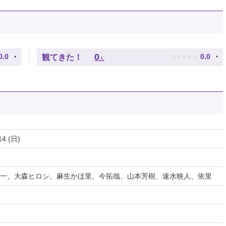
★
★
★
★
★
0
0.0
0.0
観てきた！
人
14 (日)
一、大森ヒロシ、麻生かほ里、今拓哉、山本芳樹、速水映人、依里