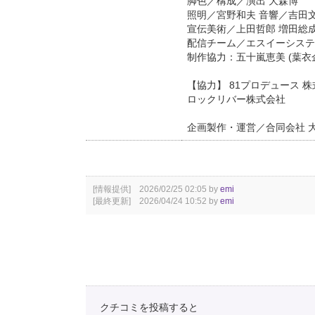
脚色／構成／演出 大森博
照明／宮野和夫 音響／吉田文
宣伝美術／上田哲郎 増田総成
配信チーム／エスイーシステ
制作協力：五十嵐恵美 (葉衣
【協力】 81プロデュース 
ロックリバー株式会社
企画製作・運営／合同会社 
[情報提供] 2026/02/25 02:05 by
emi
[最終更新] 2026/04/24 10:52 by
emi
クチコミを投稿すると