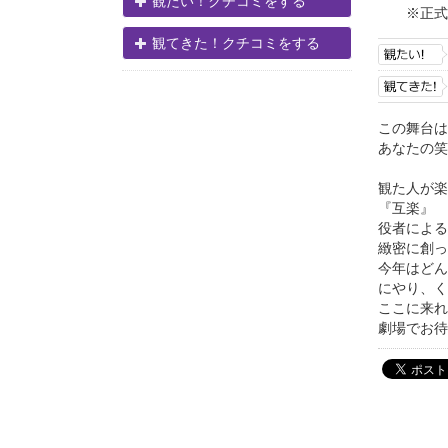
観たい！クチコミをする
※正式
観てきた！クチコミをする
この舞台は
あなたの笑
観た人が楽
『互楽』
役者による
緻密に創っ
今年はどん
にやり、く
ここに来れ
劇場でお待