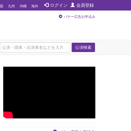
ログイン
会員登録
国
九州
沖縄
海外
バナー広告お申込み
公演検索