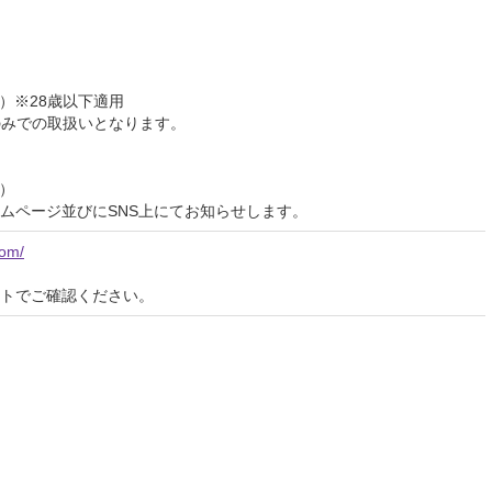
）
00円）※28歳以下適用
h のみでの取扱いとなります。
込）
ムページ並びにSNS上にてお知らせします。
com/
イトでご確認ください。