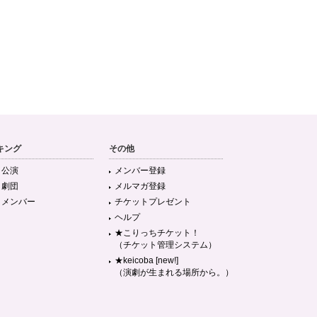
キング
その他
目公演
メンバー登録
目劇団
メルマガ登録
目メンバー
チケットプレゼント
ヘルプ
★こりっちチケット！
（チケット管理システム）
★keicoba [new!]
（演劇が生まれる場所から。）