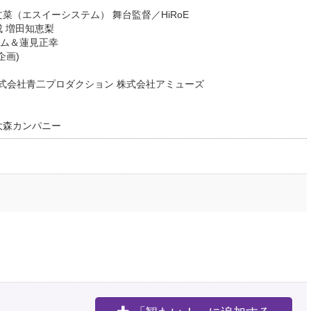
菜（エスイーシステム） 舞台監督／HiRoE
 増田知恵梨
ム＆蓮見正幸
企画)
株式会社青二プロダクション 株式会社アミューズ
大森カンパニー