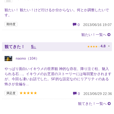
観たい！ 観たい！けど行けるか分からない。何とか調整したいで
す。
期待度
0
2013/06/16 19:07
観たい！一覧へ
★
★
★
★
★
5
4.8
観てきた！
人
naono（104）
やっぱり面白いイキウメの世界観 神的な存在、降り注ぐ柱、魅入
られる石…。イキウメのお芝居のストーリーには毎回驚かされます
が、今回も凄いお話でした。SF的な設定なのにリアリティのある
怖さが全編を...
★★★★★
満足度
0
2013/06/29 22:36
観てきた！一覧へ