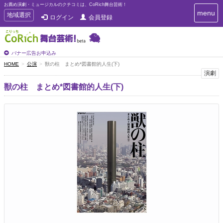
お薦め演劇・ミュージカルのクチコミは、CoRich舞台芸術！
T
menu
T
地域選択
ログイン
会員登録
o
o
g
g
g
g
l
l
バナー広告お申込み
e
e
HOME
公演
獣の柱 まとめ*図書館的人生(下)
n
n
演劇
a
a
v
獣の柱 まとめ*図書館的人生(下)
i
v
g
i
a
g
t
a
i
t
o
n
i
o
n