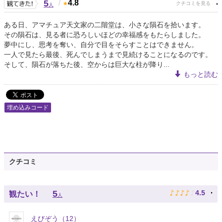
5
/
4.8
人
ある日、アマチュア天文家の二階堂は、小さな隕石を拾います。
その隕石は、見る者に恐ろしいほどの幸福感をもたらしました。
夢中にし、思考を奪い、自分で目をそらすことはできません。
一人で見たら最後、死んでしまうまで見続けることになるのです。
そして、隕石が落ちた後、空からは巨大な柱が降り...
もっと読む
埋め込みコード
クチコミ
♪
♪
♪
♪
♪
5
4.5
観たい！
人
えびぞう（12）