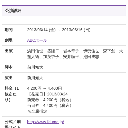
公演詳細
期間
2013/06/14 (金) ～ 2013/06/16 (日)
劇場
ABCホール
出演
浜田信也、盛隆二、岩本幸子、伊勢佳世、森下創、大
窪人衛、加茂杏子、安井順平、池田成志
脚本
前川知大
演出
前川知大
料金（1
4,200円 ～ 4,400円
枚あた
【発売日】2013/03/24
り）
前売券 4,200円（税込）
当日券 4,400円（税込）
※全席指定
公式／劇
http://www.ikiume.jp/
場サイト