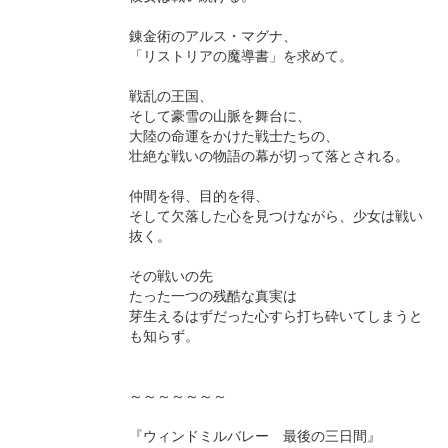
錬金術のアルス・マグナ、
「リストリアの魔導書」を求めて。
戦乱の王国、
そして豪雪の山脈を舞台に、
大陸の命運をかけた戦士たちの、
壮絶な戦いの物語の幕が切って落とされる。
仲間を得、目的を得、
そして欠落した心を見つけながら、少女は戦い
抜く。
その戦いの先
たった一つの残酷な真実は
芽生えるはずだった心すら打ち砕いてしまうと
も知らず。
～～～～～～～
『ウィンドミルバレー 最後の三日間』