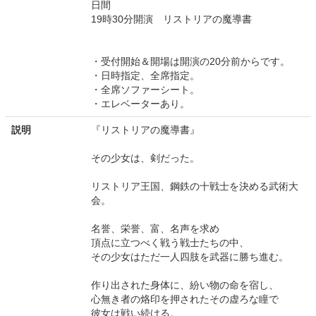
日間
19時30分開演 リストリアの魔導書
・受付開始＆開場は開演の20分前からです。
・日時指定、全席指定。
・全席ソファーシート。
・エレベーターあり。
説明
『リストリアの魔導書』
その少女は、剣だった。
リストリア王国、鋼鉄の十戦士を決める武術大
会。
名誉、栄誉、富、名声を求め
頂点に立つべく戦う戦士たちの中、
その少女はただ一人四肢を武器に勝ち進む。
作り出された身体に、紛い物の命を宿し、
心無き者の烙印を押されたその虚ろな瞳で
彼女は戦い続ける。