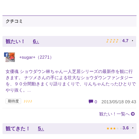
クチコミ
♪
♪
♪
♪
♪
6
4.7
観たい！
人
+sugar+（2271）
女優魂 ショウダウン林ちゃん一人芝居シリーズの最新作を観に行
きます。 ナツメさんの手による壮大なショウダウンファンタジー
を、９０分間動きまくり語りまくりで、りんちゃんたったひとりで
やり抜く。...
♪♪♪♪
期待度
0
2013/05/18 09:43
観たい！一覧へ
★
★
★
★
★
5
3.6
観てきた！
人