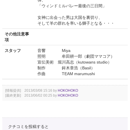
「ウィンドミルバレー最後の三日間」
女神に出会った男は大国を裏切り、
そして羊の群れを率いる獅子となる・・・
その他注意事
項
スタッフ
音響 Miya
照明 牟田耕一郎（劇団ママコア）
宣伝美術 堀川高志（kutowans studio）
制作 鉾木章浩（Basil）
作曲 TEAM marumushi
[情報提供] 2013/03/08 15:16 by
HOKOHOKO
[最終更新] 2013/06/02 00:25 by
HOKOHOKO
クチコミを投稿すると