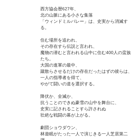
西方協会暦627年、
北の山脈にある小さな集落
「ウィンドミルバレー」は、史実から消滅す
る。
住む場所を追われ、
その存在すら伝説と言われ、
魔物の潜むと言われる山中に住む400人の蛮族
たち。
大国の進軍の最中、
蹴散らさせるだけの存在だったはずの彼らは、
一人の指導者を得て、
やがて闘いの道を選択する。
降伏か、全滅か、
抗うことのできぬ豪雪の山中を舞台に、
史実に記されることすら許されぬ
壮絶な戦闘の幕が上がる。
劇団ショウダウン、
林遊眠がたった一人で演じきる一人芝居第二
弾、