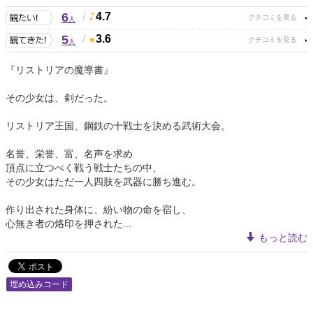
6
/
4.7
人
5
/
3.6
人
『リストリアの魔導書』
その少女は、剣だった。
リストリア王国、鋼鉄の十戦士を決める武術大会。
名誉、栄誉、富、名声を求め
頂点に立つべく戦う戦士たちの中、
その少女はただ一人四肢を武器に勝ち進む。
作り出された身体に、紛い物の命を宿し、
心無き者の烙印を押された...
もっと読む
埋め込みコード