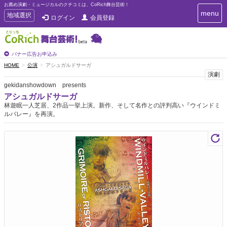
お薦め演劇・ミュージカルのクチコミは、CoRich舞台芸術！
T
menu
T
地域選択
ログイン
会員登録
o
o
g
g
g
g
l
l
バナー広告お申込み
e
e
HOME
公演
アシュガルドサーガ
n
n
演劇
a
a
v
gekidanshowdown presents
i
v
アシュガルドサーガ
g
i
林遊眠一人芝居、2作品一挙上演。新作、そして名作との評判高い『ウインドミ
a
g
ルバレー』を再演。
t
a
i
t
o
n
i
o
n