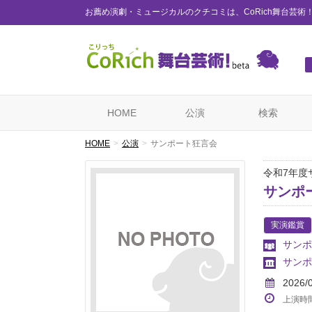
お薦め演劇・ミュージカルのクチコミは、CoRich舞台芸術
HOME
公演
検索
HOME
公演
サンポート狂言会
令和7年度
サンポ
実演鑑賞
サンポ
サンポ
2026/
上演時