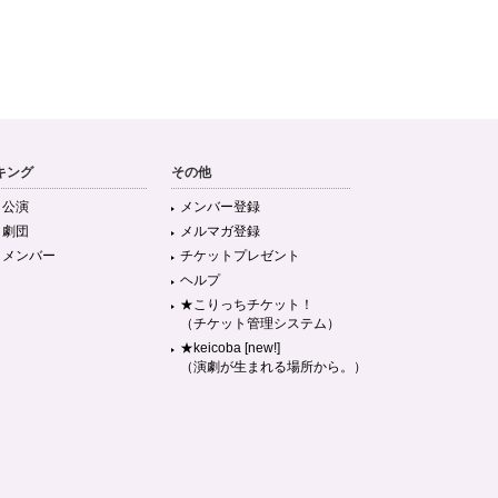
キング
その他
目公演
メンバー登録
目劇団
メルマガ登録
目メンバー
チケットプレゼント
ヘルプ
★こりっちチケット！
（チケット管理システム）
★keicoba [new!]
（演劇が生まれる場所から。）