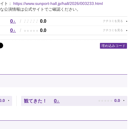
サイト：
https://www.sunport-hall.jp/hall/2026/003233.html
な公演情報は公式サイトでご確認ください。
0
♪
♪
♪
♪
♪
/
0.0
人
0
★
★
★
★
★
/
0.0
人
埋め込みコード
★
★
★
★
★
0
0.0
0.0
観てきた！
人