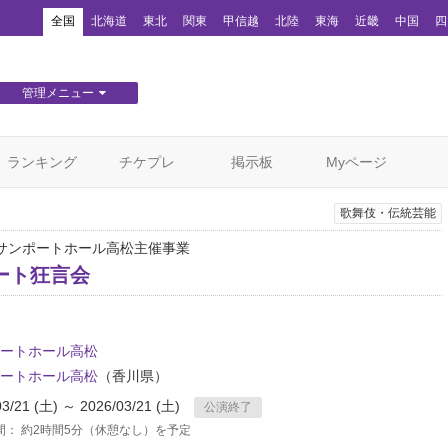
！
全国
北海道
東北
関東
甲信越
北陸
東海
近畿
中国
四
管理メニュー
団体WEBサイト管理
顧客管理
ランキング
チケプレ
掲示板
Myページ
歌舞伎・伝統芸能
サンポートホール高松主催事業
ート狂言会
ートホール高松
ートホール高松
（香川県）
03/21 (土) ～ 2026/03/21 (土)
公演終了
間： 約2時間5分（休憩なし）を予定