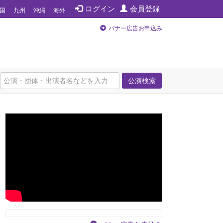
ログイン
会員登録
国
九州
沖縄
海外
バナー広告お申込み
公演検索