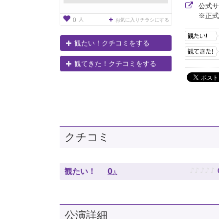
公式
※正式
人
0
お気に入りチラシにする
観たい！クチコミをする
観てきた！クチコミをする
クチコミ
♪
♪
♪
♪
♪
0
観たい！
人
公演詳細