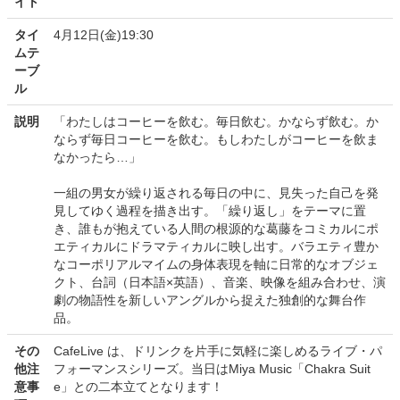
イト
タイ
4月12日(金)19:30
ムテ
ーブ
ル
説明
「わたしはコーヒーを飲む。毎日飲む。かならず飲む。か
ならず毎日コーヒーを飲む。もしわたしがコーヒーを飲ま
なかったら…」
一組の男女が繰り返される毎日の中に、見失った自己を発
見してゆく過程を描き出す。「繰り返し」をテーマに置
き、誰もが抱えている人間の根源的な葛藤をコミカルにポ
エティカルにドラマティカルに映し出す。バラエティ豊か
なコーポリアルマイムの身体表現を軸に日常的なオブジェ
クト、台詞（日本語×英語）、音楽、映像を組み合わせ、演
劇の物語性を新しいアングルから捉えた独創的な舞台作
品。
その
CafeLive は、ドリンクを片手に気軽に楽しめるライブ・パ
他注
フォーマンスシリーズ。当日はMiya Music「Chakra Suit
意事
e」との二本立てとなります！