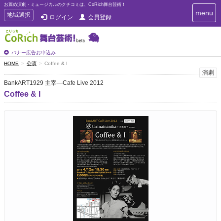
お薦め演劇・ミュージカルのクチコミは、CoRich舞台芸術！
T
menu
T
地域選択
ログイン
会員登録
o
o
g
g
g
g
l
l
バナー広告お申込み
e
e
HOME
公演
Coffee & I
n
n
演劇
a
a
v
BankART1929 主宰—Cafe Live 2012
i
v
Coffee & I
g
i
a
g
t
a
i
t
o
n
i
o
n