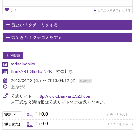
人
0
お気に入りチラシにする
観たい！クチコミをする
観てきた！クチコミをする
実演鑑賞
tarinainanika
BankART Studio NYK
（神奈川県）
2013/04/12 (金) ～ 2013/04/12 (金)
公演終了
上演時間：
公式サイト：
http://www.bankart1929.com
※正式な公演情報は公式サイトでご確認ください。
0
/
0.0
人
0
/
0.0
人