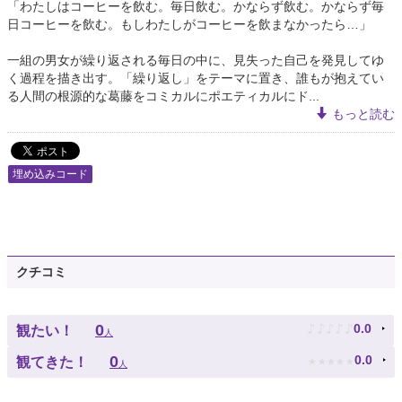
「わたしはコーヒーを飲む。毎日飲む。かならず飲む。かならず毎
日コーヒーを飲む。もしわたしがコーヒーを飲まなかったら…」
一組の男女が繰り返される毎日の中に、見失った自己を発見してゆ
く過程を描き出す。「繰り返し」をテーマに置き、誰もが抱えてい
る人間の根源的な葛藤をコミカルにポエティカルにド...
もっと読む
埋め込みコード
クチコミ
♪
♪
♪
♪
♪
0
0.0
観たい！
人
★
★
★
★
★
0
0.0
観てきた！
人