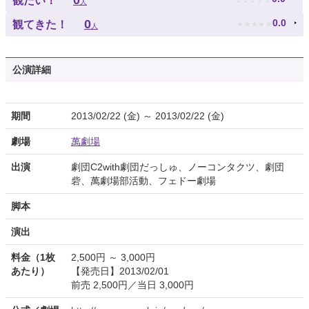
0
観たい！
人
★
★
★
★
★
0
0.0
観てきた！
人
公演詳細
期間
2013/02/22 (金) ～ 2013/02/22 (金)
劇場
萬劇場
出演
劇団C2with劇団だっしゅ、ノーコンタクツ、劇団
砦、萬劇場部活動、フェドー劇場
脚本
演出
料金（1枚
2,500円 ～ 3,000円
あたり）
【発売日】2013/02/01
前売 2,500円／当日 3,000円