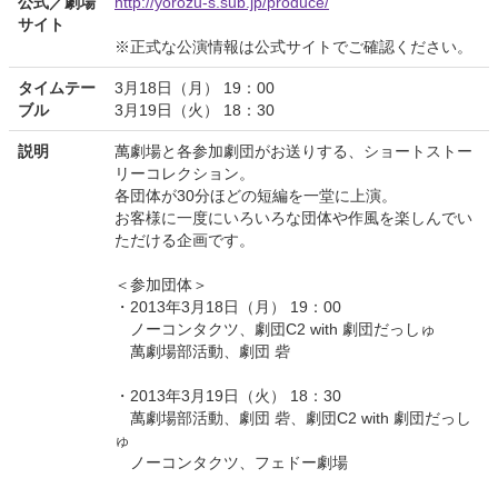
公式／劇場
http://yorozu-s.sub.jp/produce/
サイト
※正式な公演情報は公式サイトでご確認ください。
タイムテー
3月18日（月） 19：00
ブル
3月19日（火） 18：30
説明
萬劇場と各参加劇団がお送りする、ショートストー
リーコレクション。
各団体が30分ほどの短編を一堂に上演。
お客様に一度にいろいろな団体や作風を楽しんでい
ただける企画です。
＜参加団体＞
・2013年3月18日（月） 19：00
ノーコンタクツ、劇団C2 with 劇団だっしゅ
萬劇場部活動、劇団 砦
・2013年3月19日（火） 18：30
萬劇場部活動、劇団 砦、劇団C2 with 劇団だっし
ゅ
ノーコンタクツ、フェドー劇場