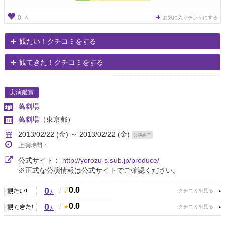
人
0
お気に入りチラシにする
観たい！クチコミをする
観てきた！クチコミをする
実演鑑賞
萬劇場
萬劇場
（東京都）
2013/02/22 (金) ～ 2013/02/22 (金)
公演終了
上演時間：
公式サイト：
http://yorozu-s.sub.jp/produce/
※正式な公演情報は公式サイトでご確認ください。
0
/
0.0
人
0
/
0.0
人