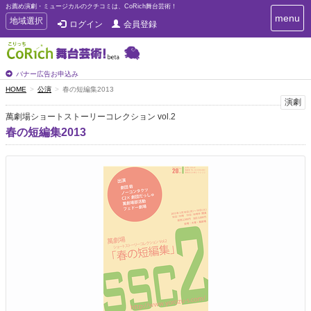
お薦め演劇・ミュージカルのクチコミは、CoRich舞台芸術！
T
menu
T
地域選択
ログイン
会員登録
o
o
g
g
g
g
l
l
バナー広告お申込み
e
e
HOME
公演
春の短編集2013
n
n
演劇
a
a
v
萬劇場ショートストーリーコレクション vol.2
i
v
春の短編集2013
g
i
a
g
t
a
i
t
o
n
i
o
n