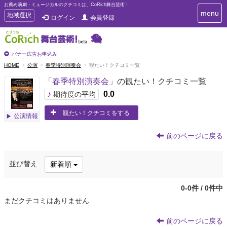
お薦め演劇・ミュージカルのクチコミは、CoRich舞台芸術！
T
menu
T
地域選択
ログイン
会員登録
o
o
g
g
g
g
l
l
バナー広告お申込み
e
e
HOME
公演
春季特別演奏会
観たい！クチコミ一覧
n
n
a
「
春季特別演奏会
」の観たい！クチコミ一覧
a
v
i
v
♪
0.0
期待度の平均
g
i
a
観たい！クチコミをする
g
公演情報
t
a
i
t
o
前のページに戻る
n
i
o
並び替え
新着順
n
0-0件 / 0件中
まだクチコミはありません
前のページに戻る