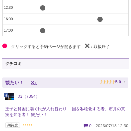
12:30
16:00
17:00
：クリックすると予約ページが開きます
：取扱終了
クチコミ
♪
♪
♪
♪
♪
3
5.0
観たい！
人
ね（7354）
王子と貧困に喘ぐ民が入れ替わり… 国を私物化する者、市井の真
実を知る者！ 観たい！
♪♪♪♪♪
期待度
0
2026/07/18 12:30