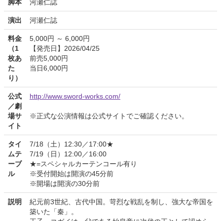
脚本
河瀬仁誌
演出
河瀬仁誌
料金
5,000円 ～ 6,000円
（1
【発売日】2026/04/25
枚あ
前売5,000円
た
当日6,000円
り）
公式
http://www.sword-works.com/
／劇
場サ
※正式な公演情報は公式サイトでご確認ください。
イト
タイ
7/18（土）12:30／17:00★
ムテ
7/19（日）12:00／16:00
ーブ
★=スペシャルカーテンコール有り
ル
※受付開始は開演の45分前
※開場は開演の30分前
説明
紀元前3世紀、古代中国。苛烈な戦乱を制し、強大な帝国を
築いた「秦」。