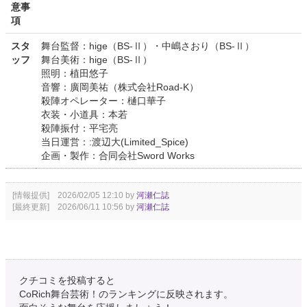
意事
項
スタ
舞台監督：hige（BS-Ⅱ）・中嶋さおり（BS-Ⅱ）
ッフ
舞台美術：hige（BS-Ⅱ）
照明：植田悠子
音響：廣岡美祐（株式会社Road-K）
殺陣オペレーター：樋口華子
衣装・小道具：本若
殺陣振付：平宅亮
当日運営：:渡辺大(Limited_Spice)
企画・製作：合同会社Sword Works
[情報提供] 2026/02/05 12:10 by
河瀬仁誌
[最終更新] 2026/06/11 10:56 by
河瀬仁誌
クチコミを投稿すると
CoRich舞台芸術！のランキングに反映されます。