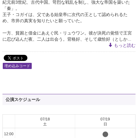
紀元前3世紀、古代中国。苛烈な戦乱を制し、強大な帝国を築いた
「秦」。
王子・コガイは、父である始皇帝に次代の王として認められるた
め、市井の真実を知りたいと願っていた。
一方、貧困と借金にあえぐ民・リュウワン。彼が決死の覚悟で王宮
に忍び込んだ夜、二人は出会う。背格好、そして歳恰好（としか...
もっと読む
埋め込みコード
公演スケジュール
07/18
07/19
土
日
12:00