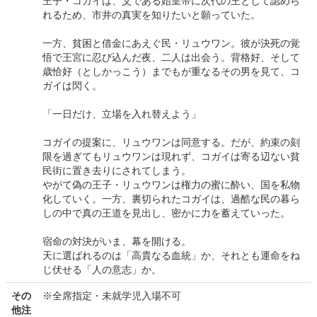
王子・コガイは、父である始皇帝に次代の王として認めら
れるため、市井の真実を知りたいと願っていた。
一方、貧困と借金にあえぐ民・リュウワン。彼が決死の覚
悟で王宮に忍び込んだ夜、二人は出会う。背格好、そして
歳恰好（としかっこう）までもが重なるその男を見て、コ
ガイは閃く。
「一日だけ、立場を入れ替えよう」
コガイの提案に、リュウワンは同意する。だが、約束の刻
限を過ぎてもリュウワンは現れず、コガイは寄る辺ない貧
民街に置き去りにされてしまう。
やがて偽の王子・リュウワンは権力の蜜に酔い、国を私物
化していく。一方、裏切られたコガイは、過酷な民の暮ら
しの中で真の王道を見出し、密かに力を蓄えていった。
宿命の対決がいま、幕を開ける。
天に選ばれるのは「高貴なる血統」か、それとも運命をね
じ伏せる「人の意志」か。
その
※全席指定・未就学児入場不可
他注