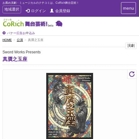
お薦め演劇・ミュージカルのクチコミは、CoRich舞台芸術！
T
menu
T
地域選択
ログイン
会員登録
o
o
g
g
g
g
l
l
バナー広告お申込み
e
e
HOME
公演
真贋之玉座
n
n
演劇
a
a
v
Sword Works Presents
i
v
真贋之玉座
g
i
a
g
t
a
i
t
o
n
i
o
n