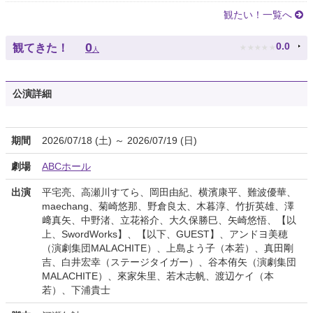
観たい！一覧へ
★
★
★
★
★
0
0.0
観てきた！
人
公演詳細
期間
2026/07/18 (土) ～ 2026/07/19 (日)
劇場
ABCホール
出演
平宅亮、高瀬川すてら、岡田由紀、横濱康平、難波優華、
maechang、菊崎悠那、野倉良太、木暮淳、竹折英雄、澤
﨑真矢、中野渚、立花裕介、大久保勝巳、矢崎悠悟、【以
上、SwordWorks】、【以下、GUEST】、アンドヨ美穂
（演劇集団MALACHITE）、上島よう子（本若）、真田剛
吉、白井宏幸（ステージタイガー）、谷本侑矢（演劇集団
MALACHITE）、來家朱里、若木志帆、渡辺ケイ（本
若）、下浦貴士