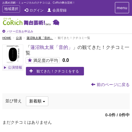
お薦め演劇・ミュージカルのクチコミは、CoRich舞台芸術！
T
menu
T
地域選択
ログイン
会員登録
o
o
g
g
g
g
l
l
バナー広告お申込み
e
e
HOME
公演
蓮沼執太展「音的」
観てきた！クチコミ一覧
n
n
a
「
蓮沼執太展「音的」
」の観てきた！クチコミ一
a
v
覧
i
v
g
★
0.0
i
満足度の平均
a
g
公演情報
t
観てきた！クチコミをする
a
i
t
o
n
i
前のページに戻る
o
n
並び替え
新着順
0-0件 / 0件中
まだクチコミはありません