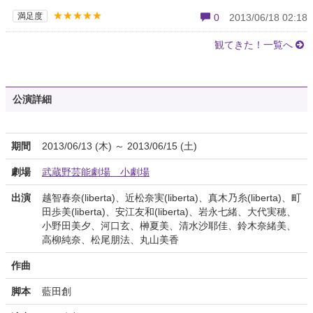
★★★★★
満足度
0
2013/06/18 02:18
観てきた！一覧へ
公演詳細
期間
2013/06/13 (木) ～ 2013/06/15 (土)
劇場
武蔵野芸能劇場 小劇場
出演
越智春奈(liberta)、近松奈実(liberta)、真木乃糸(liberta)、町
田歩美(liberta)、安江友和(liberta)、岩永七緒、大代実穂、
小野田美夕、河口玄、榊夏美、清水沙耶佳、鈴木奈緒美、
高柳純奈、松尾朋法、丸山美香
作曲
脚本
藍田創