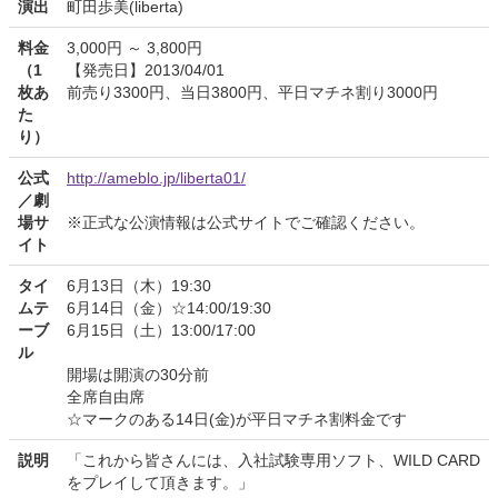
演出
町田歩美(liberta)
料金
3,000円 ～ 3,800円
（1
【発売日】2013/04/01
枚あ
前売り3300円、当日3800円、平日マチネ割り3000円
た
り）
公式
http://ameblo.jp/liberta01/
／劇
場サ
※正式な公演情報は公式サイトでご確認ください。
イト
タイ
6月13日（木）19:30
ムテ
6月14日（金）☆14:00/19:30
ーブ
6月15日（土）13:00/17:00
ル
開場は開演の30分前
全席自由席
☆マークのある14日(金)が平日マチネ割料金です
説明
「これから皆さんには、入社試験専用ソフト、WILD CARD
をプレイして頂きます。」