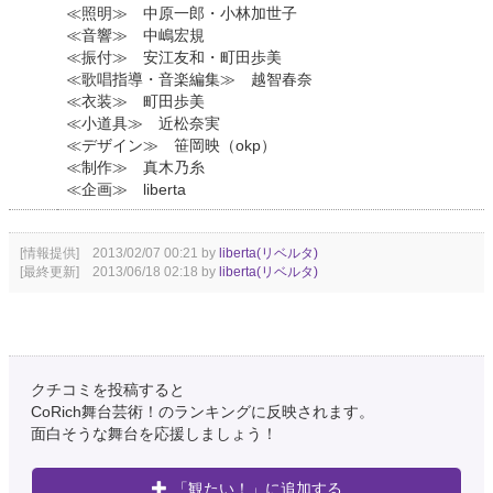
≪照明≫ 中原一郎・小林加世子
≪音響≫ 中嶋宏規
≪振付≫ 安江友和・町田歩美
≪歌唱指導・音楽編集≫ 越智春奈
≪衣装≫ 町田歩美
≪小道具≫ 近松奈実
≪デザイン≫ 笹岡映（okp）
≪制作≫ 真木乃糸
≪企画≫ liberta
[情報提供] 2013/02/07 00:21 by
liberta(リベルタ)
[最終更新] 2013/06/18 02:18 by
liberta(リベルタ)
クチコミを投稿すると
CoRich舞台芸術！のランキングに反映されます。
面白そうな舞台を応援しましょう！
「観たい！」に追加する