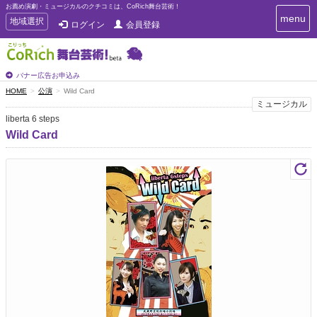
お薦め演劇・ミュージカルのクチコミは、CoRich舞台芸術！
T
menu
T
地域選択
ログイン
会員登録
o
o
g
g
g
g
l
l
バナー広告お申込み
e
e
HOME
公演
Wild Card
n
n
ミュージカル
a
a
v
liberta 6 steps
i
v
Wild Card
g
i
a
g
t
a
i
t
o
n
i
o
n