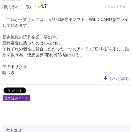
3
/
4.7
人
「これから皆さんには、入社試験専用ソフト、WILD CARDをプレイ
して頂きます。」
新進気鋭の玩具企業、夢幻堂。
最終審査に残ったのは4人の女。
それぞれの個性に見合ったたった一つのアイテム"切り札"を手に、誰
かを救う為、仮想世界"花札街"を駆け回る。
中の下サクラ
嘘つき...
もっと読む
埋め込みコード
クチコミ