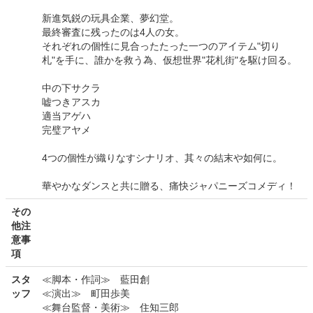
新進気鋭の玩具企業、夢幻堂。
最終審査に残ったのは4人の女。
それぞれの個性に見合ったたった一つのアイテム"切り
札"を手に、誰かを救う為、仮想世界"花札街"を駆け回る。
中の下サクラ
嘘つきアスカ
適当アゲハ
完璧アヤメ
4つの個性が織りなすシナリオ、其々の結末や如何に。
華やかなダンスと共に贈る、痛快ジャパニーズコメディ！
その
他注
意事
項
スタ
≪脚本・作詞≫ 藍田創
ッフ
≪演出≫ 町田歩美
≪舞台監督・美術≫ 住知三郎