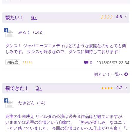
♪
♪
♪
♪
♪
6
4.8
観たい！
人
みるく（142）
ダンス！ ジャパニーズコメディはどのような展開なのかとても楽
しみです。 ダンスが好きなので、ダンスに期待しております！
♪♪♪♪♪
期待度
0
2013/06/07 23:34
観たい！一覧へ
★
★
★
★
★
3
4.7
観てきた！
人
たきどん（14）
充実の出来映え リベルタの公演は過去３作品ほど観ていますが、
いままでは若手の公演という印象で、 「将来が楽しみ」なユニッ
トだと感じていました。 今回の公演はたいへん仕上がりも良く「...