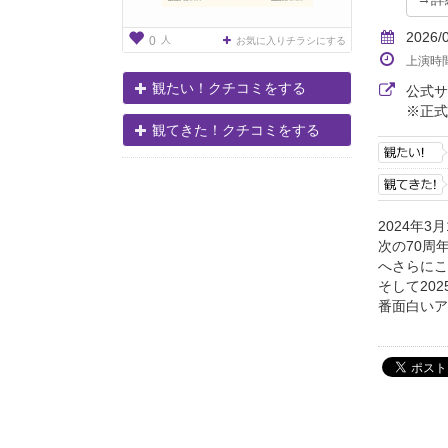
2026/
人
0
お気に入りチラシにする
上演時
観たい！クチコミをする
公式
※正式
観てきた！クチコミをする
2024年
次の70周
へさらにこ
そして20
番面白いア