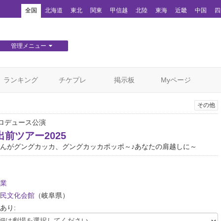
！
全国
北海道
東北
関東
甲信越
北陸
東海
近畿
中国
四
管理メニュー
団体WEBサイト管理
顧客管理
ランキング
チケプレ
掲示板
Myページ
その他
ロデュース公演
前ツアー2025
んがグングカッカ、グングカッカポッポ～♪あなたの肩越しに～
業
民文化会館
（岐阜県）
あり: