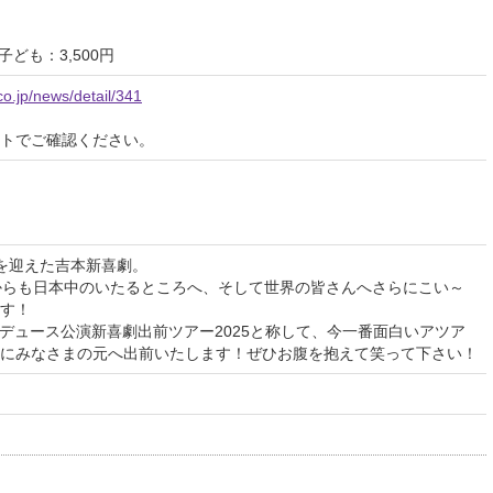
子ども：3,500円
co.jp/news/detail/341
イトでご確認ください。
周年を迎えた吉本新喜劇。
からも日本中のいたるところへ、そして世界の皆さんへさらにこい～
す！
ロデュース公演新喜劇出前ツアー2025と称して、今一番面白いアツア
にみなさまの元へ出前いたします！ぜひお腹を抱えて笑って下さい！