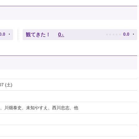
★
★
★
★
★
0
0.0
0.0
観てきた！
人
07 (土)
、川畑泰史、未知やすえ、西川忠志、他