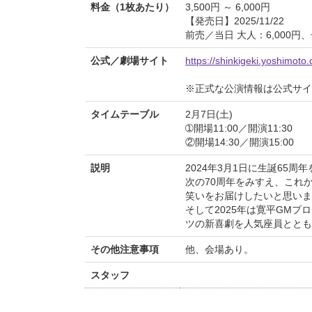
料金（1枚あたり）
3,500円 ～ 6,000円
【発売日】2025/11/22
前売／当日 大人：6,000円、
公式／劇場サイト
https://shinkigeki.yoshimoto.
※正式な公演情報は公式サ
タイムテーブル
2月7日(土)
➀開場11:00／開演11:30
②開場14:30／開演15:00
説明
2024年3月1日に生誕65
次の70周年をみすえ、これ
笑いをお届けしたいと思いま
そして2025年は寛平GMプ
ツの新喜劇を人気座員ととも
その他注意事項
他、会場あり。
スタッフ