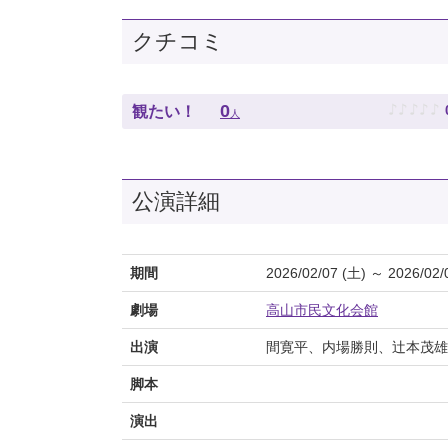
クチコミ
♪
♪
♪
♪
♪
0
観たい！
人
公演詳細
期間
2026/02/07 (土) ～ 2026/02/
劇場
高山市民文化会館
出演
間寛平、内場勝則、辻本茂雄
脚本
演出