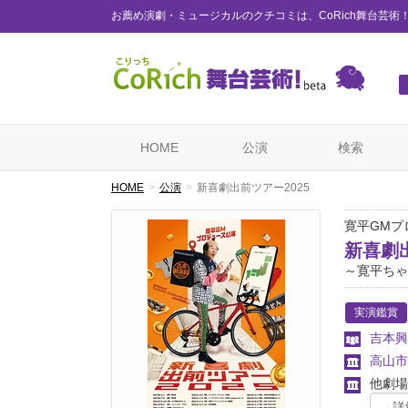
お薦め演劇・ミュージカルのクチコミは、CoRich舞台芸術
HOME
公演
検索
HOME
公演
新喜劇出前ツアー2025
寛平GMプ
新喜劇出
～寛平ちゃ
実演鑑賞
吉本興
高山市
他劇場