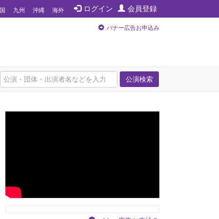
ログイン
会員登録
国
九州
沖縄
海外
バナー広告お申込み
公演検索