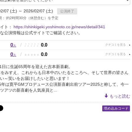
02/07 (土) ～ 2026/02/07 (土)
公演終了
間： 約2時間30分（休憩含む）を予定
サイト：
https://shinkigeki.yoshimoto.co.jp/news/detail/341
な公演情報は公式サイトでご確認ください。
0
♪
♪
♪
♪
♪
/
0.0
人
0
★
★
★
★
★
/
0.0
人
3月1日に生誕65周年を迎えた吉本新喜劇。
年をみすえ、これからも日本中のいたるところへ、そして世界の皆さん
い～笑いをお届けしたいと思います！
25年は寛平GMプロデュース公演新喜劇出前ツアー2025と称して、今一
ツアツの新喜劇を人気座員と...
もっと読む
埋め込みコード