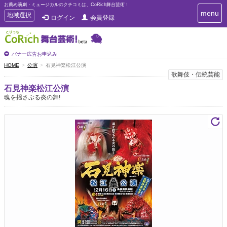
お薦め演劇・ミュージカルのクチコミは、CoRich舞台芸術！
T
menu
T
地域選択
ログイン
会員登録
o
o
g
g
g
g
l
l
バナー広告お申込み
e
e
HOME
公演
石見神楽松江公演
n
n
歌舞伎・伝統芸能
a
a
v
石見神楽松江公演
i
v
魂を揺さぶる炎の舞!
g
i
a
g
t
a
i
t
o
n
i
o
n