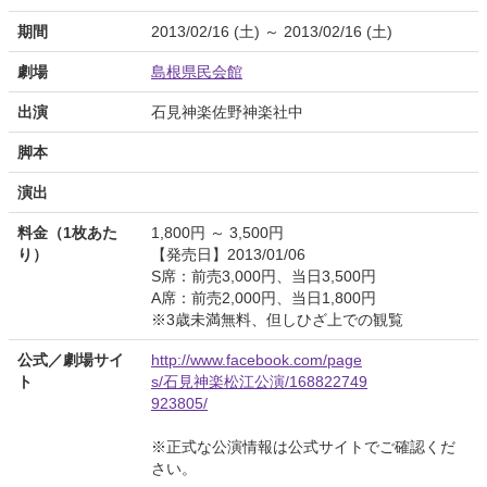
期間
2013/02/16 (土) ～ 2013/02/16 (土)
劇場
島根県民会館
出演
石見神楽佐野神楽社中
脚本
演出
料金（1枚あた
1,800円 ～ 3,500円
り）
【発売日】2013/01/06
S席：前売3,000円、当日3,500円
A席：前売2,000円、当日1,800円
※3歳未満無料、但しひざ上での観覧
公式／劇場サイ
http://www.facebook.com/page
ト
s/石見神楽松江公演/168822749
923805/
※正式な公演情報は公式サイトでご確認くだ
さい。