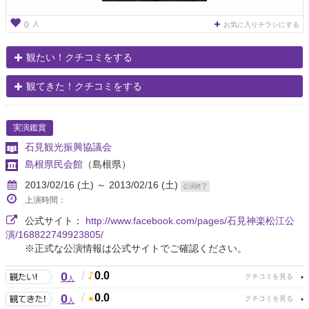
人
0
お気に入りチラシにする
観たい！クチコミをする
観てきた！クチコミをする
実演鑑賞
石見観光振興協議会
島根県民会館
（島根県）
2013/02/16 (土) ～ 2013/02/16 (土)
公演終了
上演時間：
公式サイト：
http://www.facebook.com/pages/石見神楽松江公
演/168822749923805/
※正式な公演情報は公式サイトでご確認ください。
0
/
0.0
人
0
/
0.0
人