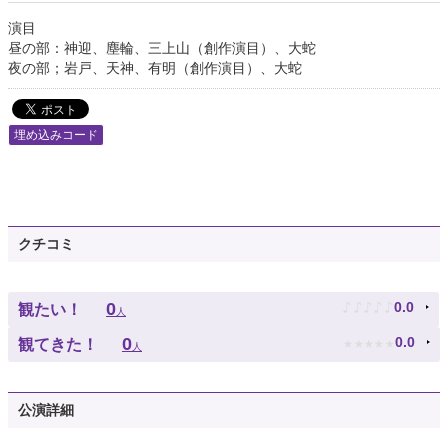
演目
昼の部：神迎、塵輪、三上山（創作演目）、大蛇
夜の部；岩戸、天神、有明（創作演目）、大蛇
埋め込みコード
クチコミ
♪
♪
♪
♪
♪
0
0.0
観たい！
人
★
★
★
★
★
0
0.0
観てきた！
人
公演詳細