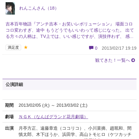
れんこんさん（18）
吉本百年物語『アンチ吉本・お笑いレボリューション』 場面コロ
コロ変わすぎ、途中 もうどうでもいいわって感じになった。 出て
る方々の人柄は、TV上では、いい感じですが、演技伴わず、 感...
★
満足度
0
2013/02/17 19:19
観てきた！一覧へ
公演詳細
期間
2013/02/05 (火) ～ 2013/03/02 (土)
劇場
ＮＧＫ（なんばグランド花月劇場）
出演
月亭方正、遠藤章造（ココリコ）、小川菜摘、趙珉和、間
慎太郎、木下ほうか、浜田学、高山トモヒロ（ケツカッチ