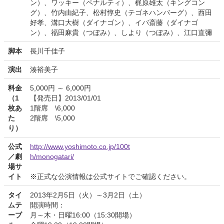
ン）、ワッキー（ペナルティ）、梶原雄太（キングコン
グ）、竹内由紀子、松村惇史（テゴネハンバーグ）、西田
好孝、溝口大樹（ダイナゴン）、イバ斎藤（ダイナゴ
ン）、福田麻貴（つぼみ）、しより（つぼみ）、江口直彌
脚本
長川千佳子
演出
湊裕美子
料金
5,000円 ～ 6,000円
（1
【発売日】2013/01/01
枚あ
1階席 \6,000
た
2階席 \5,000
り）
公式
http://www.yoshimoto.co.jp/100t
／劇
h/monogatari/
場サ
イト
※正式な公演情報は公式サイトでご確認ください。
タイ
2013年2月5日（火）～3月2日（土）
ムテ
開演時間：
ーブ
月～木・日曜16:00（15:30開場）