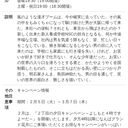
ル
金曜19:30（19:00開場）
土曜・祝日19:00（18:30開場）
説明
嵐のような漫才ブームは、今や確実に去っていた。その嵐
の中をもみくちゃになって駆け抜けた男が大阪に帰って来
た。本社への栄転？それとも…東京から飛ばされたのか？
新しく出来た新人養成学校NSCの担当となるも、何か中途
半端な立場。社内は男を気遣う隙もなく、皆、忙しい日々
をこなしている。俯き加減になるしかない男の目に入って
来たのは、学校にも家庭にも行き場を失い、けれど、お笑
いが好きで好きで仕方ない、そんな少年達だった。お笑い
の世界の入り口を潜ろうとする者と、かたやようやく全国
制覇したものの、そこに立ちはだかる高い壁にぶつかり戸
惑う、明石家さんま、島田紳助たち。男の目を通して、笑
いの世界の面白さ、難しさを描いていく。
その
キャンペーン情報
他注
意事
期間：２月５日（火）～３月７日（木）
項
２月は、『２丁目の夕日キャンペーン～よしもと４時です
よーだ～』を開催いたします。夕方4時以降になんばグラン
ド花月にご来場いただくとお得なキャンペーンがいっぱい