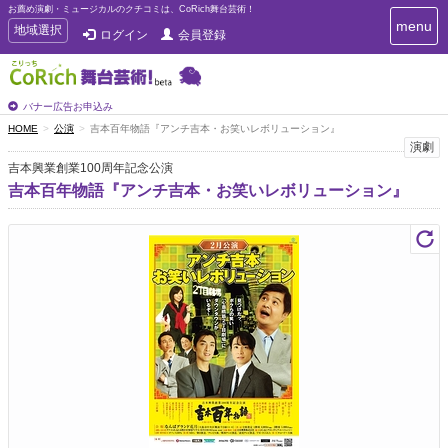
お薦め演劇・ミュージカルのクチコミは、CoRich舞台芸術！
T
menu
T
地域選択
ログイン
会員登録
o
o
g
g
g
g
l
l
バナー広告お申込み
e
e
HOME
公演
吉本百年物語『アンチ吉本・お笑いレボリューション』
n
n
演劇
a
a
v
吉本興業創業100周年記念公演
i
v
吉本百年物語『アンチ吉本・お笑いレボリューション』
g
i
a
g
t
a
i
t
o
n
i
o
n