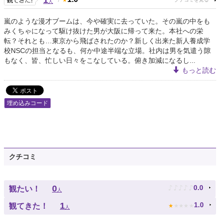
1
人
嵐のような漫才ブームは、今や確実に去っていた。その嵐の中をも
みくちゃになって駆け抜けた男が大阪に帰って来た。本社への栄
転？それとも…東京から飛ばされたのか？新しく出来た新人養成学
校NSCの担当となるも、何か中途半端な立場。社内は男を気遣う隙
もなく、皆、忙しい日々をこなしている。俯き加減になるし...
もっと読む
埋め込みコード
クチコミ
♪
♪
♪
♪
♪
0
0.0
観たい！
人
★
★
★
★
★
1
1.0
観てきた！
人