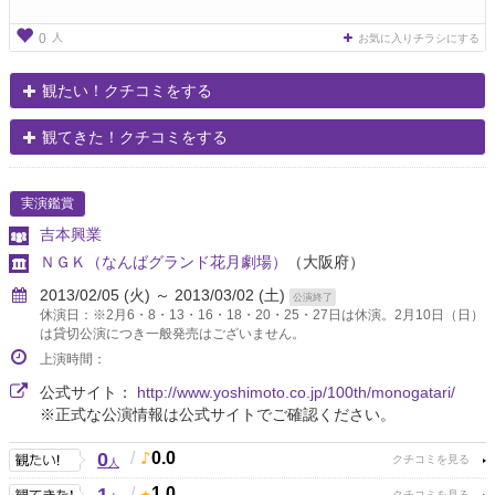
人
0
お気に入りチラシにする
観たい！クチコミをする
観てきた！クチコミをする
実演鑑賞
吉本興業
ＮＧＫ（なんばグランド花月劇場）
（大阪府）
2013/02/05 (火) ～ 2013/03/02 (土)
公演終了
休演日：※2月6・8・13・16・18・20・25・27日は休演。2月10日（日）
は貸切公演につき一般発売はございません。
上演時間：
公式サイト：
http://www.yoshimoto.co.jp/100th/monogatari/
※正式な公演情報は公式サイトでご確認ください。
0
/
0.0
人
/
1.0