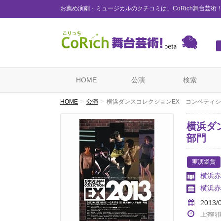
お薦め演劇・ミュージカルのクチコミは、CoRich舞台芸術
HOME
公演
検索
HOME
公演
横浜ダンスコレクションEX コンペティ
横浜ダ
部門
実演鑑賞
横浜赤
横浜赤
2013/
上演時