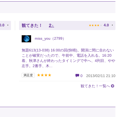
★
★
★
★
★
2
0.0
4.0
観てきた！
人
miss_you（2799）
無題613(13-038) 16:00の回(快晴)。開演に間に合わない
ことが確実だったので、午前中、電話を入れる。16:20
着、秋津さんが終わったタイミングで中へ、4列目、やや
左手。2番手、木...
★★★★
満足度
0
2013/02/11 21:10
観てきた！一覧へ