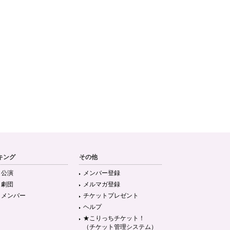
キング
その他
目公演
メンバー登録
目劇団
メルマガ登録
目メンバー
チケットプレゼント
ヘルプ
★こりっちチケット！
（チケット管理システム）