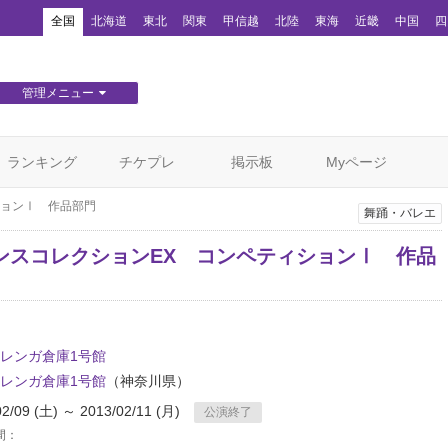
！
全国
北海道
東北
関東
甲信越
北陸
東海
近畿
中国
四
管理メニュー
団体WEBサイト管理
顧客管理
ランキング
チケプレ
掲示板
Myページ
ションⅠ 作品部門
舞踊・バレエ
ンスコレクションEX コンペティションⅠ 作品
レンガ倉庫1号館
レンガ倉庫1号館
（神奈川県）
02/09 (土) ～ 2013/02/11 (月)
公演終了
間：