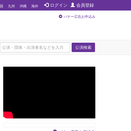
ログイン
会員登録
国
九州
沖縄
海外
バナー広告お申込み
公演検索