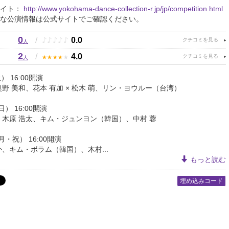
サイト：
http://www.yokohama-dance-collection-r.jp/jp/competition.html
な公演情報は公式サイトでご確認ください。
0
♪
♪
♪
♪
♪
/
0.0
人
2
★
★
★
★
★
/
4.0
人
） 16:00開演
奥野 美和、花本 有加 × 松木 萌、リン・ヨウルー（台湾）
日） 16:00開演
、木原 浩太、キム・ジュンヨン（韓国）、中村 蓉
月・祝） 16:00開演
か、キム・ボラム（韓国）、木村...
もっと読む
埋め込みコード