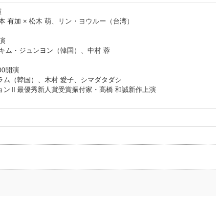
演
本 有加 × 松木 萌、リン・ヨウルー（台湾）
開演
、キム・ジュンヨン（韓国）、中村 蓉
00開演
ラム（韓国）、木村 愛子、シマダタダシ
ションⅡ最優秀新人賞受賞振付家・髙橋 和誠新作上演