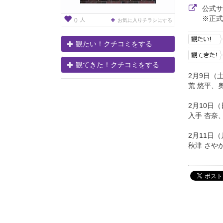
公式
※正式
人
0
お気に入りチラシにする
観たい！クチコミをする
観てきた！クチコミをする
2月9日（土
荒 悠平、
2月10日（
入手 杏奈
2月11日（
秋津 さや