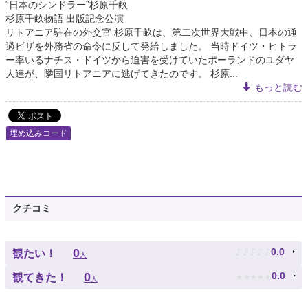
“日本のシンドラー”杉原千畝
杉原千畝物語 出版記念公演
リトアニア駐在の外交官 杉原千畝は、第二次世界大戦中、日本の通
過ビザを外務省の命令に反して発給しました。 当時ドイツ・ヒトラ
ー率いるナチス・ドイツから迫害を受けていたポーランドのユダヤ
人達が、隣国リトアニアに逃げてきたのです。 杉原...
もっと読む
埋め込みコード
クチコミ
♪
♪
♪
♪
♪
0
0.0
観たい！
人
★
★
★
★
★
0
0.0
観てきた！
人