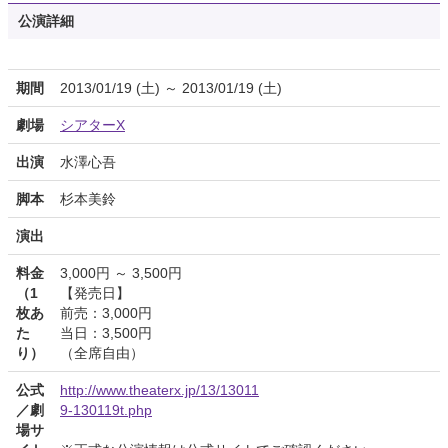
公演詳細
期間
2013/01/19 (土) ～ 2013/01/19 (土)
劇場
シアターX
出演
水澤心吾
脚本
杉本美鈴
演出
料金
3,000円 ～ 3,500円
（1
【発売日】
枚あ
前売：3,000円
た
当日：3,500円
り）
（全席自由）
公式
http://www.theaterx.jp/13/13011
／劇
9-130119t.php
場サ