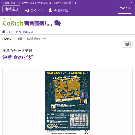
お薦め演劇・ミュージカルのクチコミは、CoRich舞台芸術！
T
menu
T
地域選択
ログイン
会員登録
o
o
g
g
g
g
l
l
バナー広告お申込み
e
e
HOME
公演
決断 命のビザ
n
n
演劇
a
a
v
水澤心吾 一人芝居
i
v
決断 命のビザ
g
i
a
g
t
a
i
t
o
n
i
o
n