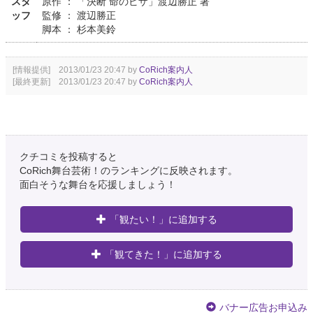
スタ
原作 ： 「決断 命のビザ」渡辺勝正 著
ッフ
監修 ： 渡辺勝正
脚本 ： 杉本美鈴
[情報提供] 2013/01/23 20:47 by
CoRich案内人
[最終更新] 2013/01/23 20:47 by
CoRich案内人
クチコミを投稿すると
CoRich舞台芸術！のランキングに反映されます。
面白そうな舞台を応援しましょう！
「観たい！」に追加する
「観てきた！」に追加する
バナー広告お申込み