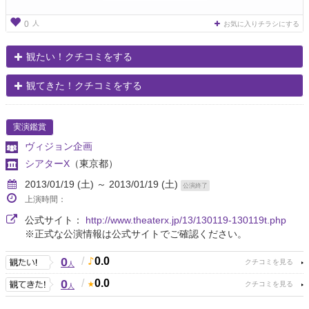
人
0
お気に入りチラシにする
観たい！クチコミをする
観てきた！クチコミをする
実演鑑賞
ヴィジョン企画
シアターX
（東京都）
2013/01/19 (土) ～ 2013/01/19 (土)
公演終了
上演時間：
公式サイト：
http://www.theaterx.jp/13/130119-130119t.php
※正式な公演情報は公式サイトでご確認ください。
0
/
0.0
人
0
/
0.0
人