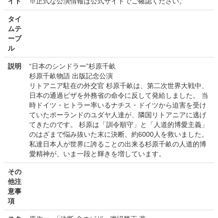
イト
※正式な公演情報は公式サイトでご確認ください。
タイ
ムテ
ーブ
ル
説明
“日本のシンドラー”杉原千畝
杉原千畝物語 出版記念公演
リトアニア駐在の外交官 杉原千畝は、第二次世界大戦中、
日本の通過ビザを外務省の命令に反して発給しました。 当
時ドイツ・ヒトラー率いるナチス・ドイツから迫害を受け
ていたポーランドのユダヤ人達が、隣国リトアニアに逃げ
てきたのです。 杉原は「訓令順守」と「人道的博愛主義」
のはざまで悩み抜いた末に決断、約6000人を救いました。
私達日本人が世界に誇ることの出来る杉原千畝の人道的博
愛精神が、いま一段と輝きを増しています。
その
他注
意事
項