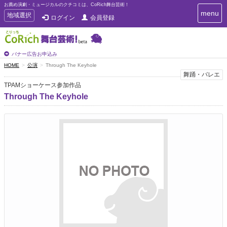
お薦め演劇・ミュージカルのクチコミは、CoRich舞台芸術！
T
menu
T
地域選択
ログイン
会員登録
o
o
g
g
g
g
l
l
バナー広告お申込み
e
e
HOME
公演
Through The Keyhole
n
n
舞踊・バレエ
a
a
v
TPAMショーケース参加作品
i
v
Through The Keyhole
g
i
a
g
t
a
i
t
o
n
i
o
n