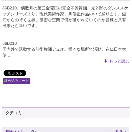
86B210、偶数月の第三金曜日の完全即興舞踊、光と闇のダンススケ
ッチシリーズより。現代美術作家、川俣正作品の中で踊ります。鍵
穴からのぞく世界、濃密な空間で何が描かれていくのか皆様と共有
出来たら幸いです。
86B210
国内外で活動する前衛舞踊デュオ。様々な場所で活動。在仏日本大
使...
もっと読む
埋め込みコード
クチコミ
♪
♪
♪
♪
♪
0.0