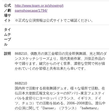
公式
http://www.tpam.or.jp/showing/t
／劇
pamshowcase/1794/
場サ
イト
※正式な公演情報は公式サイトでご確認ください。
タイ
ムテ
ーブ
ル
説明
86B210、偶数月の第三金曜日の完全即興舞踊、光と闇のダ
ンススケッチシリーズより。現代美術作家、川俣正作品の
中で踊ります。鍵穴からのぞく世界、濃密な空間で何が描
かれていくのか皆様と共有出来たら幸いです。
86B210
国内外で活動する前衛舞踊デュオ。様々な場所で活動。在
仏日本大使館広報文化センターの97’パリ–東京フェスティ
バルを皮切りにヨーロッパ（フランス、イギリス、ドイ
ツ、チェコ）での活動を始める。2006–2008渡仏。渡仏中
の公演に関して『Danser』（フランス）『ballettanz』