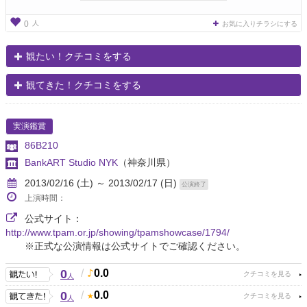
人
0
お気に入りチラシにする
観たい！クチコミをする
観てきた！クチコミをする
実演鑑賞
86B210
BankART Studio NYK
（神奈川県）
2013/02/16 (土) ～ 2013/02/17 (日)
公演終了
上演時間：
公式サイト：
http://www.tpam.or.jp/showing/tpamshowcase/1794/
※正式な公演情報は公式サイトでご確認ください。
0
/
0.0
人
0
/
0.0
人