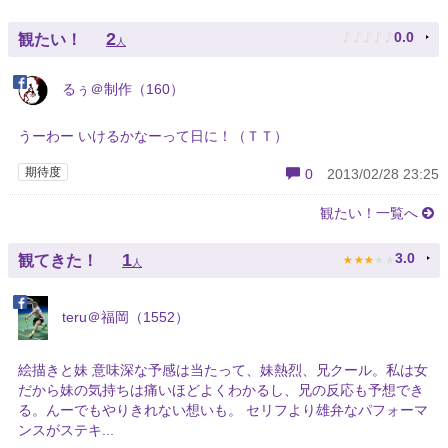
♪
♪
♪
♪
♪
2
0.0
観たい！
人
るぅ＠制作（160）
うーわー いけるかなーって日に！（ＴＴ）
期待度
0
2013/02/28 23:25
観たい！一覧へ
★
★
★
★
★
1
3.0
観てきた！
人
teru＠福岡（1552）
絵描きと妹 意味深な予感は当たって、妹熱烈、兄クール。私は女
だから妹の気持ちは痛いほどよくわかるし、兄の反応も予想でき
る。んーでもやりきれない想いも。 セリフより雄弁なパフォーマ
ンスがステキ...