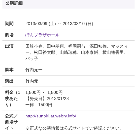
公演詳細
期間
2013/03/09 (土) ～ 2013/03/10 (日)
劇場
ぽんプラザホール
出演
田崎小春、田中基康、福岡嗣与、深田知倫、マッスィ
ー、松田裕太郎、山崎瑞穂、山本泰輔、横山祐香里、
パラ子
脚本
竹内元一
演出
竹内元一
料金（1
1,500円 ～ 1,500円
枚あた
【発売日】2013/01/23
り）
一律 1500円
公式／
http://sunpiri.at.webry.info/
劇場サ
イト
※正式な公演情報は公式サイトでご確認ください。