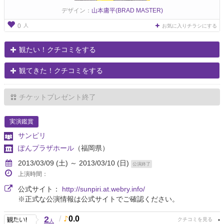
デザイン：
山本庸平(BRAD MASTER)
人
0
お気に入りチラシにする
観たい！クチコミをする
観てきた！クチコミをする
チケットプレゼント終了
実演鑑賞
サンピリ
ぽんプラザホール
（福岡県）
2013/03/09 (土) ～ 2013/03/10 (日)
公演終了
上演時間：
公式サイト：
http://sunpiri.at.webry.info/
※正式な公演情報は公式サイトでご確認ください。
2
/
0.0
人