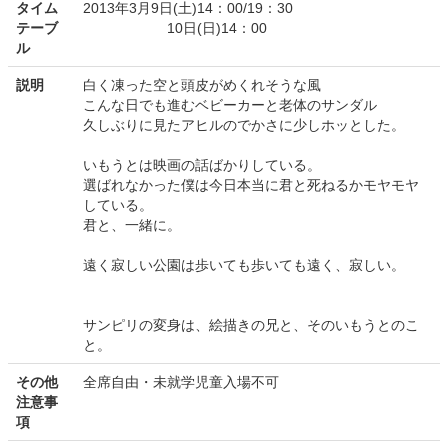
タイム
2013年3月9日(土)14：00/19：30
テーブ
10日(日)14：00
ル
説明
白く凍った空と頭皮がめくれそうな風
こんな日でも進むベビーカーと老体のサンダル
久しぶりに見たアヒルのでかさに少しホッとした。
いもうとは映画の話ばかりしている。
選ばれなかった僕は今日本当に君と死ねるかモヤモヤ
している。
君と、一緒に。
遠く寂しい公園は歩いても歩いても遠く、寂しい。
サンピリの変身は、絵描きの兄と、そのいもうとのこ
と。
その他
全席自由・未就学児童入場不可
注意事
項