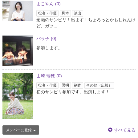
よこやん
(0)
役者・俳優
脚本
演出
念願のサンピリ！出ます！ちょろっとかもしれんけ
ど、ガツ...
パラ子
(0)
参加します。
山崎 瑞穂
(0)
役者・俳優
照明
制作
その他（広報）
初のサンピリ参加です。出演します！
すべて見る
メンバーに登録