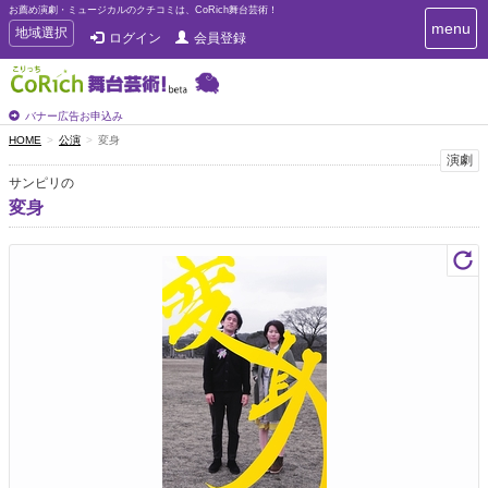
お薦め演劇・ミュージカルのクチコミは、CoRich舞台芸術！
T
menu
T
地域選択
ログイン
会員登録
o
o
g
g
g
g
l
l
バナー広告お申込み
e
e
HOME
公演
変身
n
n
演劇
a
a
v
サンピリの
i
v
変身
g
i
a
g
t
a
i
t
o
n
i
o
n