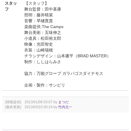
スタッ
【スタッフ】
フ
舞台監督：田中基康
照明：藤井晴菜
音響：早樋寛貴
楽曲提供:The Camps
舞台美術：五味伸之
小道具：松田裕太郎
映像：光田智史
衣装：山崎瑞穂
チラシデザイン：山本庸平（BRAD MASTER）
制作：ししはらみさ
協力：万能グローブ ガラパゴスダイナモス
企画・製作：サンピリ
[情報提供] 2013/01/08 03:07 by
まつだ
[最終更新] 2013/03/10 00:24 by
竹内元一