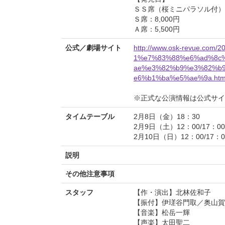
ＳＳ席（桜ミニパラソル付）：1
Ｓ席：8,000円
Ａ席：5,500円
公式／劇場サイト
http://www.osk-revue.c
1%e7%83%88%e6%ad%8c
ae%e3%82%b9%e3%82%b
e6%b1%ba%e5%ae%9a.htm
※正式な公演情報は公式サ
タイムテーブル
2月8日（金）18：30
2月9日（土）12：00/17：00
2月10日（日）12：00/17：0
説明
その他注意事項
スタッフ
【作・演出】北林佐和子
【振付】伊瑳谷門取／奥山賀
【音楽】松岳一輝
【声楽】太田聖二