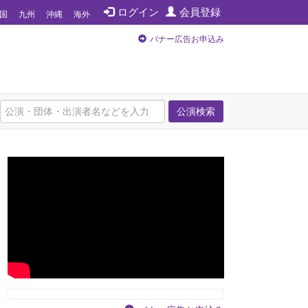
ログイン
会員登録
国
九州
沖縄
海外
バナー広告お申込み
公演検索