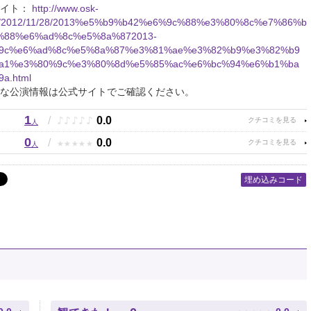
サイト：
http://www.osk-
m/2012/11/28/2013%e5%b9%b42%e6%9c%88%e3%80%8c%e7%86%b
%88%e6%ad%8c%e5%8a%872013-
9c%e6%ad%8c%e5%8a%87%e3%81%ae%e3%82%b9%e3%82%b9
a1%e3%80%9c%e3%80%8d%e5%85%ac%e6%bc%94%e6%b1%ba
a.html
な公演情報は公式サイトでご確認ください。
1
♪
♪
♪
♪
♪
/
0.0
人
0
★
★
★
★
★
/
0.0
人
埋め込みコード