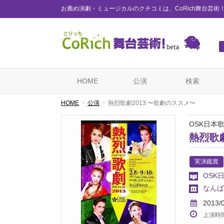
お薦め演劇・ミュージカルのクチコミは、CoRich舞台芸術
HOME
公演
検索
HOME
公演
熱烈歌劇2013 〜歌劇のススメ〜
OSK日本
熱烈歌劇
実演鑑賞
OSK
なんばH
2013/
上演時