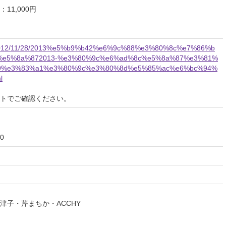
1,000円
om/2012/11/28/2013%e5%b9%b42%e6%9c%88%e3%80%8c%e7%86%b
%e5%8a%872013-%e3%80%9c%e6%ad%8c%e5%8a%87%e3%81%
9%e3%83%a1%e3%80%9c%e3%80%8d%e5%85%ac%e6%bc%94%
l
イトでご確認ください。
0
津子・芹まちか・ACCHY