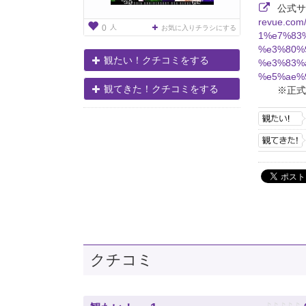
公式
revue.co
人
0
お気に入りチラシにする
1%e7%83
%e3%80%
観たい！クチコミをする
%e3%83%
%e5%ae%9
観てきた！クチコミをする
※正式
クチコミ