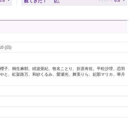
★
★
★
★
★
0
0.0
0.0
観てきた！
人
10 (日)
櫻子、桐生麻耶、緋波亜紀、牧名ことり、折原有佐、平松沙理、恋羽
やと、虹架路万、和紗くるみ、愛瀬光、舞美りら、妃那マリカ、華月