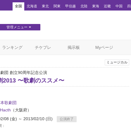
！
全国
北海道
東北
関東
甲信越
北陸
東海
近畿
中国
四
管理メニュー
団体WEBサイト管理
顧客管理
ランキング
チケプレ
掲示板
Myページ
ミュージカル
歌劇団 創立90周年記念公演
2013 〜歌劇のススメ〜
日本歌劇団
acth
（大阪府）
02/08 (金) ～ 2013/02/10 (日)
公演終了
間：