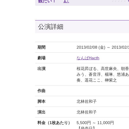
♪
♪
♪
♪
♪
1
観たい！
人
公演詳細
期間
2013/02/08 (金) ～ 2013/02/
劇場
なんばHacth
出演
桜花昇ぼる、高世麻央、朝香
みう、蒼音淳、楊琳、悠浦あ
奏、遥花ここ、榊紫之
作曲
脚本
北林佐和子
演出
北林佐和子
料金（1枚あたり）
5,500円 ～ 11,000円
【発売日】