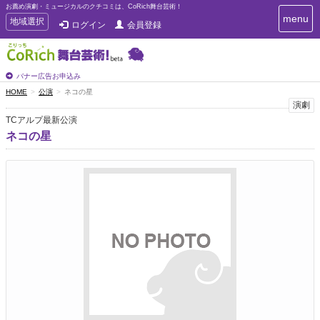
お薦め演劇・ミュージカルのクチコミは、CoRich舞台芸術！
T
menu
T
地域選択
ログイン
会員登録
o
o
g
g
g
g
l
l
バナー広告お申込み
e
e
HOME
公演
ネコの星
n
n
演劇
a
a
v
TCアルプ最新公演
i
v
ネコの星
g
i
a
g
t
a
i
t
o
n
i
o
n