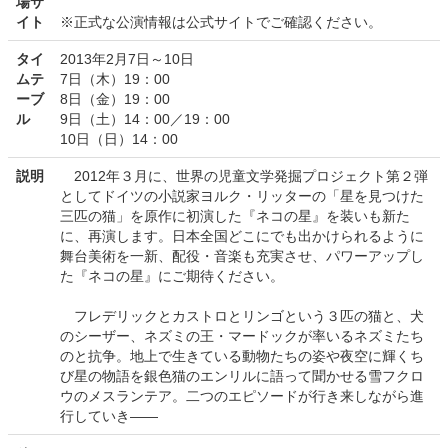
場サ
イト
※正式な公演情報は公式サイトでご確認ください。
タイ
2013年2月7日～10日
ムテ
7日（木）19：00
ーブ
8日（金）19：00
ル
9日（土）14：00／19：00
10日（日）14：00
説明
2012年３月に、世界の児童文学発掘プロジェクト第２弾
としてドイツの小説家ヨルク・リッターの「星を見つけた
三匹の猫」を原作に初演した『ネコの星』を装いも新た
に、再演します。日本全国どこにでも出かけられるように
舞台美術を一新、配役・音楽も充実させ、パワーアップし
た『ネコの星』にご期待ください。
フレデリックとカストロとリンゴという３匹の猫と、犬
のシーザー、ネズミの王・マードックが率いるネズミたち
のと抗争。地上で生きている動物たちの姿や夜空に輝くち
び星の物語を銀色猫のエンリルに語って聞かせる雪フクロ
ウのメスランテア。二つのエピソードが行き来しながら進
行していき――