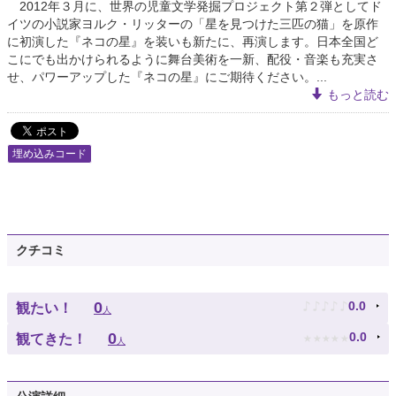
2012年３月に、世界の児童文学発掘プロジェクト第２弾としてド
イツの小説家ヨルク・リッターの「星を見つけた三匹の猫」を原作
に初演した『ネコの星』を装いも新たに、再演します。日本全国ど
こにでも出かけられるように舞台美術を一新、配役・音楽も充実さ
せ、パワーアップした『ネコの星』にご期待ください。...
もっと読む
埋め込みコード
クチコミ
♪
♪
♪
♪
♪
0
0.0
観たい！
人
★
★
★
★
★
0
0.0
観てきた！
人