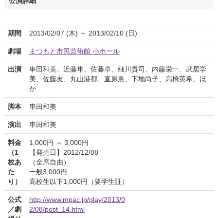
公演詳細
期間
2013/02/07 (木) ～ 2013/02/10 (日)
劇場
まつもと市民芸術館 小ホール
出演
串田和美、近藤隼、佐藤卓、細川貴司、内藤栄一、武居学
美、佐藤友、丸山港都、直原薫、下地尚子、高橋英希、ほ
か
脚本
串田和美
演出
串田和美
料金
1,000円 ～ 3,000円
（1
【発売日】2012/12/08
枚あ
（全席自由）
た
一般3,000円
り）
高校生以下1,000円（要学生証）
公式
http://www.mpac.jp/play/2013/0
／劇
2/08/post_14.html