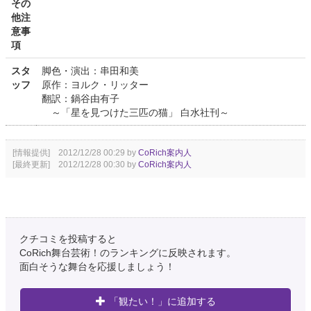
その
他注
意事
項
スタ
脚色・演出：串田和美
ッフ
原作：ヨルク・リッター
翻訳：鍋谷由有子
～「星を見つけた三匹の猫」 白水社刊～
[情報提供] 2012/12/28 00:29 by
CoRich案内人
[最終更新] 2012/12/28 00:30 by
CoRich案内人
クチコミを投稿すると
CoRich舞台芸術！のランキングに反映されます。
面白そうな舞台を応援しましょう！
「観たい！」に追加する