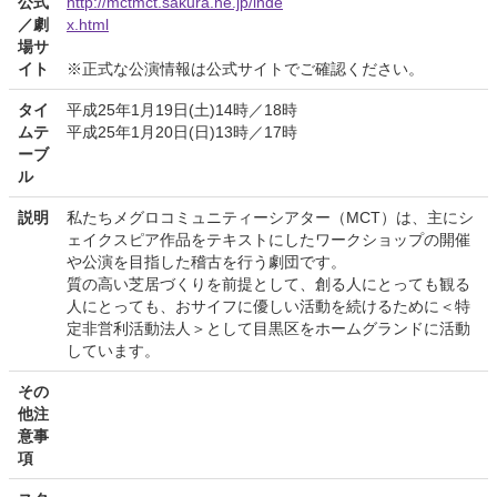
公式
http://mctmct.sakura.ne.jp/inde
／劇
x.html
場サ
イト
※正式な公演情報は公式サイトでご確認ください。
タイ
平成25年1月19日(土)14時／18時
ムテ
平成25年1月20日(日)13時／17時
ーブ
ル
説明
私たちメグロコミュニティーシアター（MCT）は、主にシ
ェイクスピア作品をテキストにしたワークショップの開催
や公演を目指した稽古を行う劇団です。
質の高い芝居づくりを前提として、創る人にとっても観る
人にとっても、おサイフに優しい活動を続けるために＜特
定非営利活動法人＞として目黒区をホームグランドに活動
しています。
その
他注
意事
項