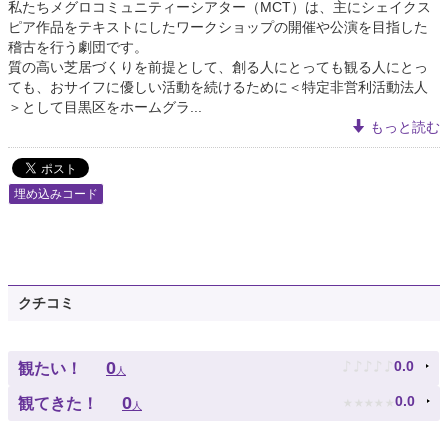
私たちメグロコミュニティーシアター（MCT）は、主にシェイクス
ピア作品をテキストにしたワークショップの開催や公演を目指した
稽古を行う劇団です。
質の高い芝居づくりを前提として、創る人にとっても観る人にとっ
ても、おサイフに優しい活動を続けるために＜特定非営利活動法人
＞として目黒区をホームグラ...
もっと読む
埋め込みコード
クチコミ
♪
♪
♪
♪
♪
0
0.0
観たい！
人
★
★
★
★
★
0
0.0
観てきた！
人