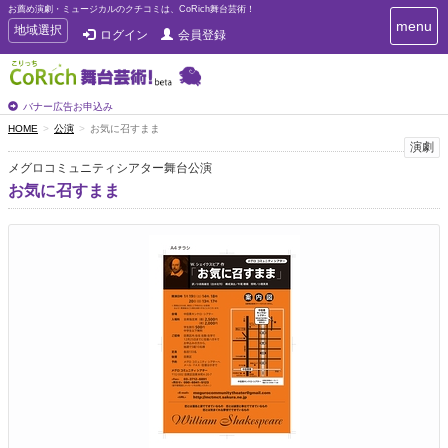
お薦め演劇・ミュージカルのクチコミは、CoRich舞台芸術！
T
menu
T
地域選択
ログイン
会員登録
o
o
g
g
g
g
l
l
バナー広告お申込み
e
e
HOME
公演
お気に召すまま
n
n
演劇
a
a
v
メグロコミュニティシアター舞台公演
i
v
お気に召すまま
g
i
a
g
t
a
i
t
o
n
i
o
n