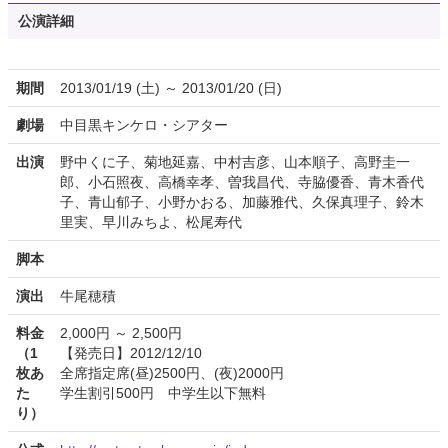
公演詳細
期間
2013/01/19 (土) ～ 2013/01/20 (日)
劇場
中目黒キンケロ・シアター
出演
野中くに子、菊地延嘉、中村吉彦、山本順子、高野圭一
郎、小石照夜、高橋幸孝、曽我昌代、寺脇優香、青木香代
子、青山郁子、小野かおる、加藤雅代、久保真理子、鈴木
里実、早川みちよ、松尾寿代
脚本
演出
牛尾穂積
料金
2,000円 ～ 2,500円
（1
【発売日】2012/12/10
枚あ
全席指定席(昼)2500円、(夜)2000円
た
学生割引500円 中学生以下無料
り）