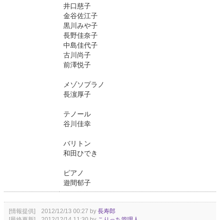
井口慈子
金谷佐江子
黒川みや子
長野佳奈子
中島佳代子
古川尚子
前澤悦子
メゾソプラノ
長濵厚子
テノール
谷川佳幸
バリトン
和田ひでき
ピアノ
遊間郁子
[情報提供] 2012/12/13 00:27 by
長寿郎
[最終更新] 2012/12/14 11:30 by
こりっち管理人