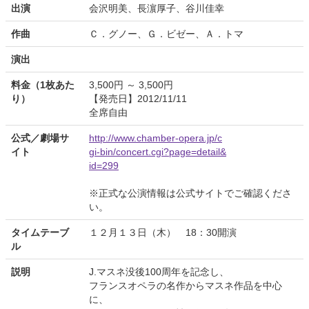
出演
会沢明美、長濵厚子、谷川佳幸
作曲
Ｃ．グノー、Ｇ．ビゼー、Ａ．トマ
演出
料金（1枚あた
3,500円 ～ 3,500円
り）
【発売日】2012/11/11
全席自由
公式／劇場サ
http://www.chamber-opera.jp/c
イト
gi-bin/concert.cgi?page=detail&
id=299
※正式な公演情報は公式サイトでご確認くださ
い。
タイムテーブ
１２月１３日（木） 18：30開演
ル
説明
J.マスネ没後100周年を記念し、
フランスオペラの名作からマスネ作品を中心
に、