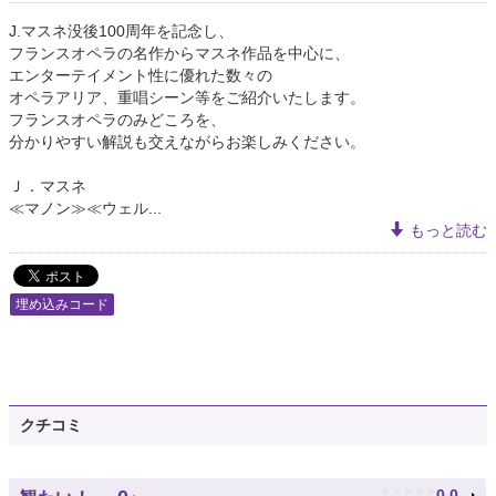
J.マスネ没後100周年を記念し、
フランスオペラの名作からマスネ作品を中心に、
エンターテイメント性に優れた数々の
オペラアリア、重唱シーン等をご紹介いたします。
フランスオペラのみどころを、
分かりやすい解説も交えながらお楽しみください。
Ｊ．マスネ
≪マノン≫≪ウェル...
もっと読む
埋め込みコード
クチコミ
♪
♪
♪
♪
♪
0.0