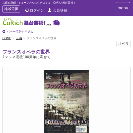
お薦め演劇・ミュージカルのクチコミは、CoRich舞台芸術！
T
menu
T
地域選択
ログイン
会員登録
o
o
g
g
g
g
l
l
バナー広告お申込み
e
e
HOME
公演
フランスオペラの世界
n
n
オペラ
a
a
v
フランスオペラの世界
i
v
J.マスネ没後100周年に寄せて
g
i
a
g
t
a
i
t
o
n
i
o
n