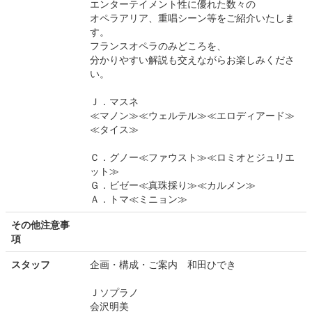
エンターテイメント性に優れた数々の
オペラアリア、重唱シーン等をご紹介いたしま
す。
フランスオペラのみどころを、
分かりやすい解説も交えながらお楽しみくださ
い。
Ｊ．マスネ
≪マノン≫≪ウェルテル≫≪エロディアード≫
≪タイス≫
Ｃ．グノー≪ファウスト≫≪ロミオとジュリエ
ット≫
Ｇ．ビゼー≪真珠採り≫≪カルメン≫
Ａ．トマ≪ミニョン≫
その他注意事
項
スタッフ
企画・構成・ご案内 和田ひでき
Ｊソプラノ
会沢明美