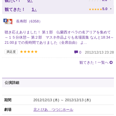
0
観たい！
人
★
★
★
★
★
1
5.0
観てきた！
人
長寿郎（6358）
聴き応えありました！ 第１部 仏蘭西オペラの名アリアを集めて
～１５分休憩～ 第２部 マスネ作品よりも名場面集 なんと18:34～
21:00までの長時間でありました（全席自由） よ...
★★★★★
満足度
0
2012/12/13 23:28
観てきた！一覧へ
公演詳細
期間
2012/12/13 (木) ～ 2012/12/13 (木)
劇場
北とぴあ つつじホール