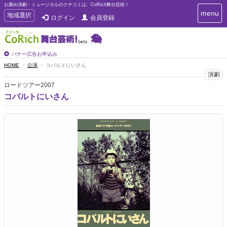
お薦め演劇・ミュージカルのクチコミは、CoRich舞台芸術！
T
menu
T
地域選択
ログイン
会員登録
o
o
g
g
g
g
l
l
バナー広告お申込み
e
e
HOME
公演
コバルトにいさん
n
n
演劇
a
a
v
ロードツアー2007
i
v
コバルトにいさん
g
i
a
g
t
a
i
t
o
n
i
o
n