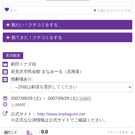
人
0
お気に入りチラシにする
観たい！クチコミをする
観てきた！クチコミをする
実演鑑賞
劇団イナダ組
岩見沢市民会館 まなみーる
（北海道）
他劇場あり:
2007/09/29 (土) ～ 2007/09/29 (土)
公演終了
上演時間：
公式サイト：
http://www.inadagumi.net
※正式な公演情報は公式サイトでご確認ください。
0
/
0.0
人