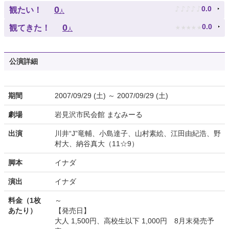
♪
♪
♪
♪
♪
0
0.0
観たい！
人
★
★
★
★
★
0
0.0
観てきた！
人
公演詳細
期間
2007/09/29 (土) ～ 2007/09/29 (土)
劇場
岩見沢市民会館 まなみーる
出演
川井“J”竜輔、小島達子、山村素絵、江田由紀浩、野
村大、納谷真大（11☆9）
脚本
イナダ
演出
イナダ
料金（1枚
～
あたり）
【発売日】
大人 1,500円、高校生以下 1,000円 8月末発売予