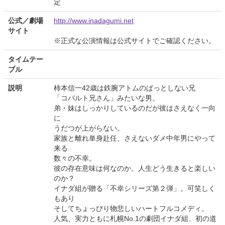
定
公式／劇場
http://www.inadagumi.net
サイト
※正式な公演情報は公式サイトでご確認ください。
タイムテー
ブル
説明
柿本信一42歳は鉄腕アトムのぱっとしない兄
「コバルト兄さん」みたいな男。
弟・妹はしっかりしているのだが彼はさえなく一向
に
うだつが上がらない。
家族と離れ単身赴任、さえないダメ中年男にやって
来る
数々の不幸。
彼の存在意味は何なのか。人生どう生きると楽しい
のか？
イナダ組が贈る「不幸シリーズ第２弾」。可笑しく
もあり
そしてちょっぴり物悲しいハートフルコメディ。
人気、実力ともに札幌No.1の劇団イナダ組、初の道