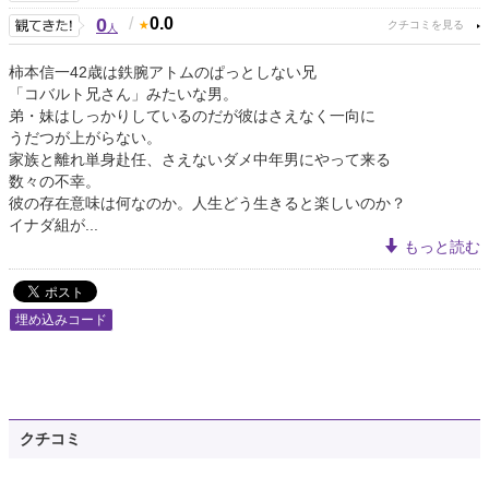
0
/
0.0
人
柿本信一42歳は鉄腕アトムのぱっとしない兄
「コバルト兄さん」みたいな男。
弟・妹はしっかりしているのだが彼はさえなく一向に
うだつが上がらない。
家族と離れ単身赴任、さえないダメ中年男にやって来る
数々の不幸。
彼の存在意味は何なのか。人生どう生きると楽しいのか？
イナダ組が...
もっと読む
埋め込みコード
クチコミ