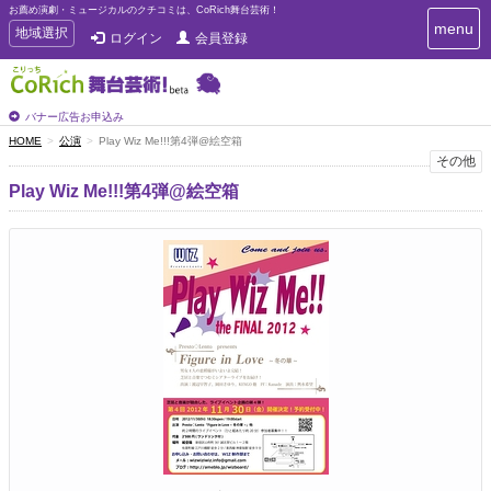
お薦め演劇・ミュージカルのクチコミは、CoRich舞台芸術！
T
menu
T
地域選択
ログイン
会員登録
o
o
g
g
g
g
l
l
バナー広告お申込み
e
e
HOME
公演
Play Wiz Me!!!第4弾@絵空箱
n
n
その他
a
a
v
Play Wiz Me!!!第4弾@絵空箱
i
v
g
i
a
g
t
a
i
t
o
n
i
o
n