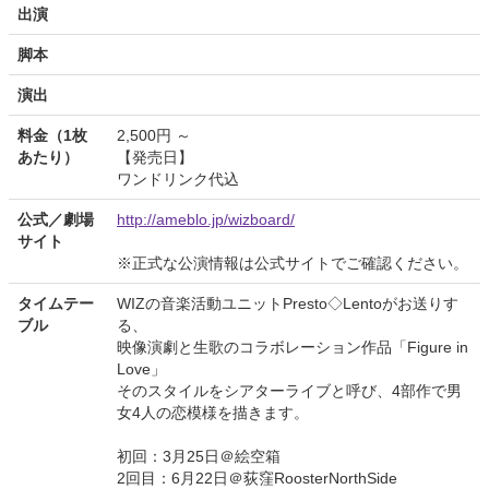
出演
脚本
演出
料金（1枚
2,500円 ～
あたり）
【発売日】
ワンドリンク代込
公式／劇場
http://ameblo.jp/wizboard/
サイト
※正式な公演情報は公式サイトでご確認ください。
タイムテー
WIZの音楽活動ユニットPresto◇Lentoがお送りす
ブル
る、
映像演劇と生歌のコラボレーション作品「Figure in
Love」
そのスタイルをシアターライブと呼び、4部作で男
女4人の恋模様を描きます。
初回：3月25日＠絵空箱
2回目：6月22日＠荻窪RoosterNorthSide