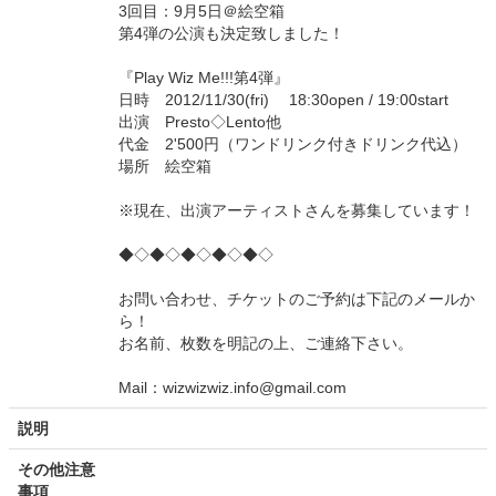
3回目：9月5日＠絵空箱
第4弾の公演も決定致しました！
『Play Wiz Me!!!第4弾』
日時 2012/11/30(fri) 18:30open / 19:00start
出演 Presto◇Lento他
代金 2'500円（ワンドリンク付きドリンク代込）
場所 絵空箱
※現在、出演アーティストさんを募集しています！
◆◇◆◇◆◇◆◇◆◇
お問い合わせ、チケットのご予約は下記のメールか
ら！
お名前、枚数を明記の上、ご連絡下さい。
Mail：wizwizwiz.info@gmail.com
説明
その他注意
事項