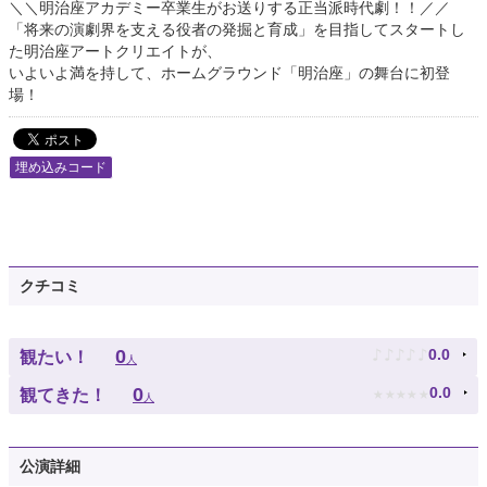
＼＼明治座アカデミー卒業生がお送りする正当派時代劇！！／／
「将来の演劇界を支える役者の発掘と育成」を目指してスタートし
た明治座アートクリエイトが、
いよいよ満を持して、ホームグラウンド「明治座」の舞台に初登
場！
埋め込みコード
クチコミ
♪
♪
♪
♪
♪
0
0.0
観たい！
人
★
★
★
★
★
0
0.0
観てきた！
人
公演詳細