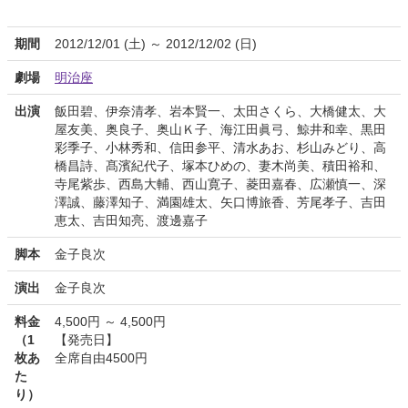
期間
2012/12/01 (土) ～ 2012/12/02 (日)
劇場
明治座
出演
飯田碧、伊奈清孝、岩本賢一、太田さくら、大橋健太、大
屋友美、奥良子、奥山Ｋ子、海江田眞弓、鯨井和幸、黒田
彩季子、小林秀和、信田参平、清水あお、杉山みどり、高
橋昌詩、髙濱紀代子、塚本ひめの、妻木尚美、積田裕和、
寺尾紫歩、西島大輔、西山寛子、菱田嘉春、広瀬慎一、深
澤誠、藤澤知子、満園雄太、矢口博旅香、芳尾孝子、吉田
恵太、吉田知亮、渡邊嘉子
脚本
金子良次
演出
金子良次
料金
4,500円 ～ 4,500円
（1
【発売日】
枚あ
全席自由4500円
た
り）