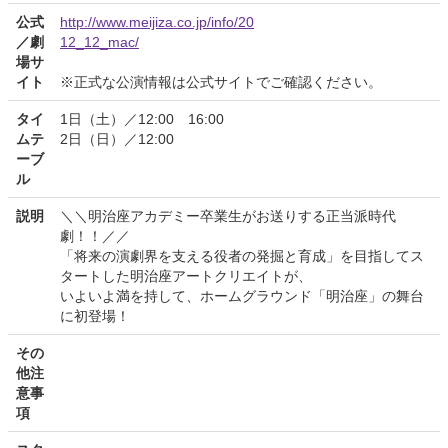
公式
http://www.meijiza.co.jp/info/20
／劇
12_12_mac/
場サ
イト
※正式な公演情報は公式サイトでご確認ください。
タイ
1日（土）／12:00 16:00
ムテ
2日（日）／12:00
ーブ
ル
説明
＼＼明治座アカデミー卒業生がお送りする正当派時代
劇！！／／
「将来の演劇界を支える役者の発掘と育成」を目指してス
タートした明治座アートクリエイトが、
いよいよ満を持して、ホームグラウンド「明治座」の舞台
に初登場！
その
他注
意事
項