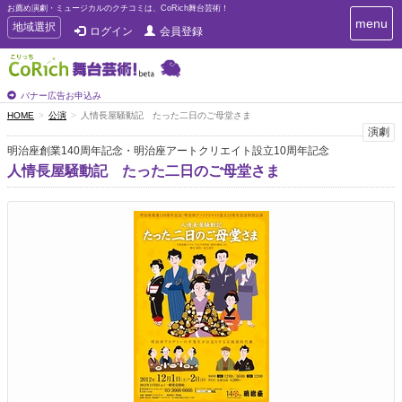
お薦め演劇・ミュージカルのクチコミは、CoRich舞台芸術！
T
menu
T
地域選択
ログイン
会員登録
o
o
g
g
g
g
l
l
バナー広告お申込み
e
e
HOME
公演
人情長屋騒動記 たった二日のご母堂さま
n
n
演劇
a
a
v
明治座創業140周年記念・明治座アートクリエイト設立10周年記念
i
v
人情長屋騒動記 たった二日のご母堂さま
g
i
a
g
t
a
i
t
o
n
i
o
n