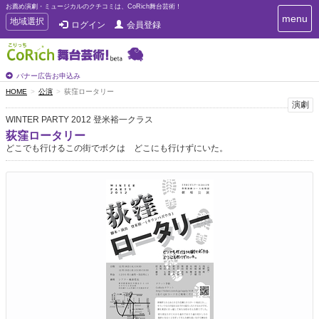
お薦め演劇・ミュージカルのクチコミは、CoRich舞台芸術！
T
menu
T
地域選択
ログイン
会員登録
o
o
g
g
g
g
l
l
バナー広告お申込み
e
e
HOME
公演
荻窪ロータリー
n
n
演劇
a
a
v
WINTER PARTY 2012 登米裕一クラス
i
v
荻窪ロータリー
g
i
どこでも行けるこの街でボクは どこにも行けずにいた。
a
g
t
a
i
t
o
n
i
o
n