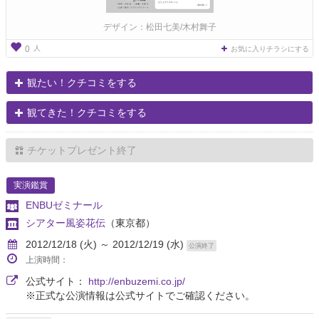
デザイン：松田七美/木村舞子
人
0
お気に入りチラシにする
観たい！クチコミをする
観てきた！クチコミをする
チケットプレゼント終了
実演鑑賞
ENBUゼミナール
シアター風姿花伝
（東京都）
2012/12/18 (火) ～ 2012/12/19 (水)
公演終了
上演時間：
公式サイト：
http://enbuzemi.co.jp/
※正式な公演情報は公式サイトでご確認ください。