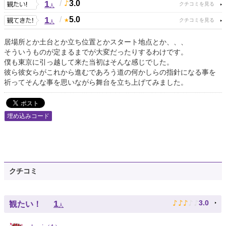
1
/
3.0
人
1
/
5.0
人
居場所とか土台とか立ち位置とかスタート地点とか、、、
そういうものが定まるまでが大変だったりするわけです。
僕も東京に引っ越して来た当初はそんな感じでした。
彼ら彼女らがこれから進むであろう道の何かしらの指針になる事を
祈ってそんな事を思いながら舞台を立ち上げてみました。
埋め込みコード
クチコミ
♪
♪
♪
♪
♪
1
3.0
観たい！
人