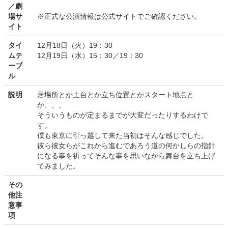
／劇
場サ
※正式な公演情報は公式サイトでご確認ください。
イト
タイ
12月18日（火）19：30
ムテ
12月19日（水）15：30／19：30
ーブ
ル
説明
居場所とか土台とか立ち位置とかスタート地点と
か、、、
そういうものが定まるまでが大変だったりするわけで
す。
僕も東京に引っ越して来た当初はそんな感じでした。
彼ら彼女らがこれから進むであろう道の何かしらの指針
になる事を祈ってそんな事を思いながら舞台を立ち上げ
てみました。
その
他注
意事
項