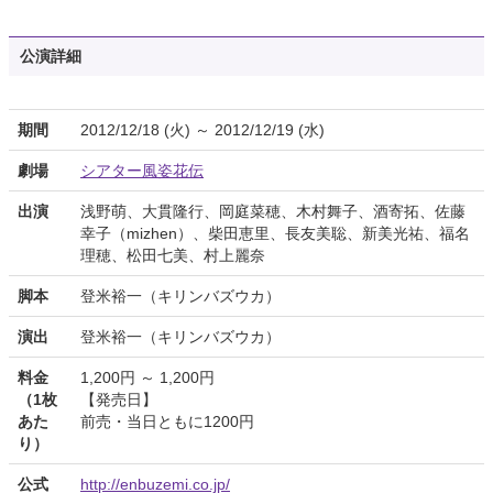
公演詳細
期間
2012/12/18 (火) ～ 2012/12/19 (水)
劇場
シアター風姿花伝
出演
浅野萌、大貫隆行、岡庭菜穂、木村舞子、酒寄拓、佐藤
幸子（mizhen）、柴田恵里、長友美聡、新美光祐、福名
理穂、松田七美、村上麗奈
脚本
登米裕一（キリンバズウカ）
演出
登米裕一（キリンバズウカ）
料金
1,200円 ～ 1,200円
（1枚
【発売日】
あた
前売・当日ともに1200円
り）
公式
http://enbuzemi.co.jp/