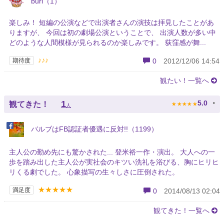
buri（1）
楽しみ！ 短編の公演などで出演者さんの演技は拝見したことがあ
りますが、 今回は初の劇場公演ということで、 出演人数が多い中
どのような人間模様が見られるのか楽しみです。 荻窪感が舞...
♪♪♪
期待度
0
2012/12/06 14:54
観たい！一覧へ
★
★
★
★
★
1
5.0
観てきた！
人
バルブはFB認証者優遇に反対!!（1199）
主人公の勤め先にも驚かされた... 登米裕一作・演出。 大人への一
歩を踏み出した主人公が実社会のキツい洗礼を浴びる、胸にヒリヒ
リくる劇でした。 心象描写の生々しさに圧倒された。
★★★★★
満足度
0
2014/08/13 02:04
観てきた！一覧へ