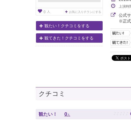
上演時
人
0
お気に入りチラシにする
公式
※正式
観たい！クチコミをする
観てきた！クチコミをする
クチコミ
♪
♪
♪
♪
♪
0
観たい！
人