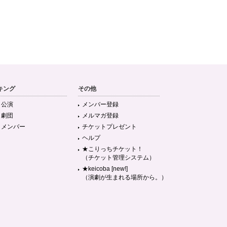
キング
その他
目公演
メンバー登録
目劇団
メルマガ登録
目メンバー
チケットプレゼント
ヘルプ
★こりっちチケット！
（チケット管理システム）
★keicoba [new!]
（演劇が生まれる場所から。）