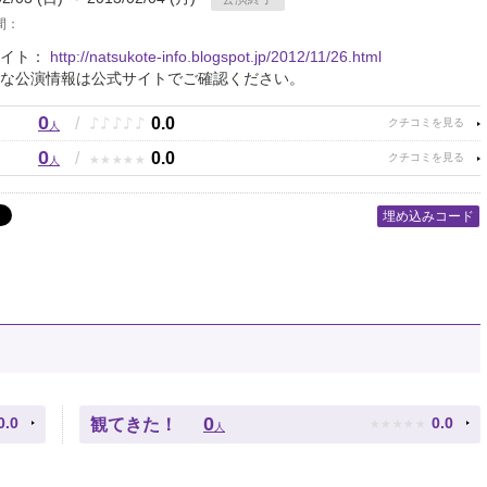
間：
サイト：
http://natsukote-info.blogspot.jp/2012/11/26.html
な公演情報は公式サイトでご確認ください。
0
♪
♪
♪
♪
♪
/
0.0
人
0
★
★
★
★
★
/
0.0
人
埋め込みコード
★
★
★
★
★
0
0.0
0.0
観てきた！
人