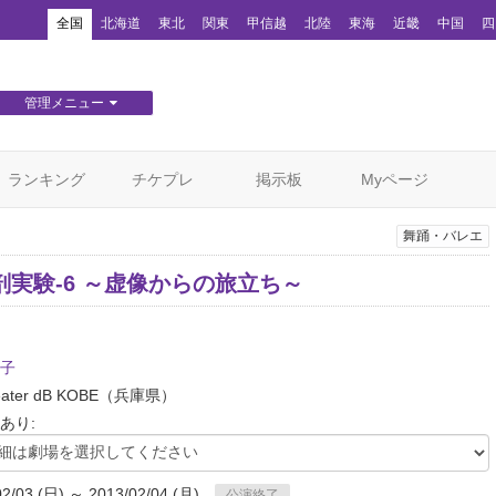
！
全国
北海道
東北
関東
甲信越
北陸
東海
近畿
中国
四
管理メニュー
団体WEBサイト管理
顧客管理
ランキング
チケプレ
掲示板
Myページ
舞踊・バレエ
剖実験-6 ～虚像からの旅立ち～
子
eater dB KOBE
（兵庫県）
あり:
02/03 (日) ～ 2013/02/04 (月)
公演終了