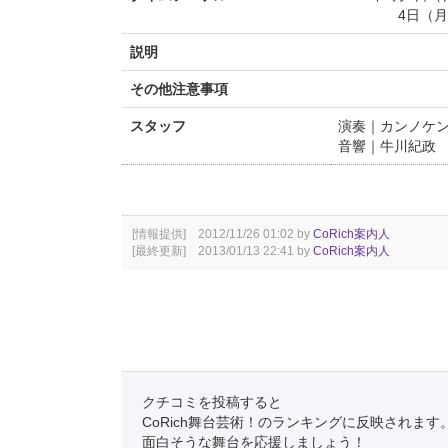
4日（月）2
説明
その他注意事項
スタッフ
演奏｜カンノケ
音響｜牛川紀政
[情報提供] 2012/11/26 01:02 by
CoRich案内人
[最終更新] 2013/01/13 22:41 by
CoRich案内人
クチコミを投稿すると
CoRich舞台芸術！のランキングに反映されます
面白そうな舞台を応援しましょう！