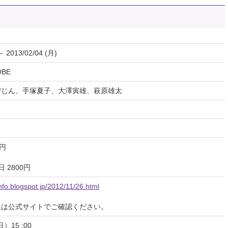
～ 2013/02/04 (月)
OBE
ぴじん、手塚夏子、大澤寅雄、萩原雄太
0円
 2800円
info.blogspot.jp/2012/11/26.html
報は公式サイトでご確認ください。
）15 :00