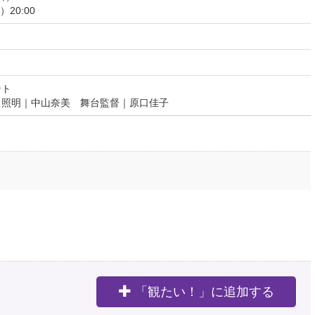
0:00
ント
 照明｜中山奈美 舞台監督｜原口佳子
「観たい！」に追加する
。