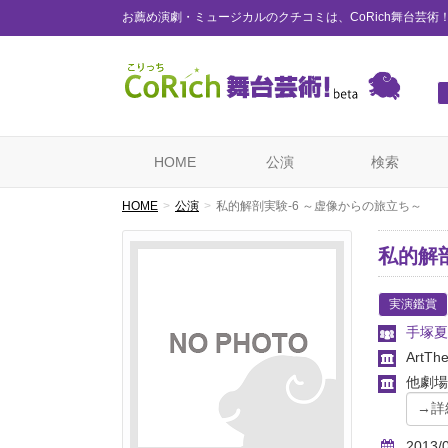
お薦め演劇・ミュージカルのクチコミは、CoRich舞台芸術
HOME
公演
検索
HOME
公演
私的解剖実験-6 ～虚像からの旅立ち～
私的解
実演鑑賞
手塚夏
ArtTh
他劇場
2013/