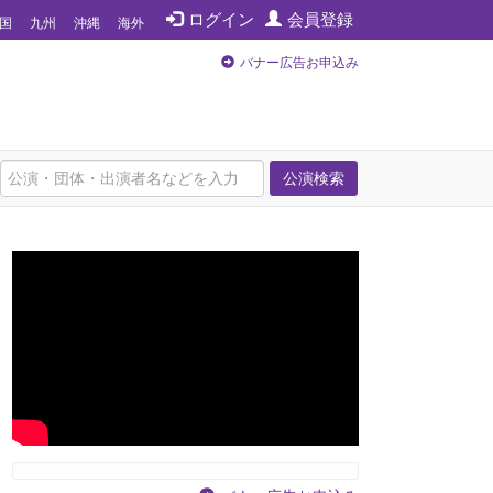
ログイン
会員登録
国
九州
沖縄
海外
バナー広告お申込み
公演検索