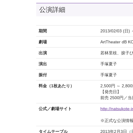
公演詳細
期間
2013/02/03 (日) 
劇場
ArtTheater dB K
出演
若林里枝、捩子
演出
手塚夏子
振付
手塚夏子
料金（1枚あたり）
2,500円 ～ 2,80
【発売日】
前売 2500円／当日
公式／劇場サイト
http://natsukote-
※正式な公演情
タイムテーブル
2013年2月3日（日