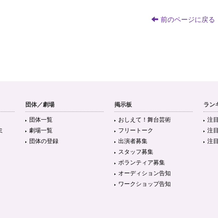
前のページに戻る
団体／劇場
掲示板
ラン
団体一覧
おしえて！舞台芸術
注
ミ
劇場一覧
フリートーク
注
団体の登録
出演者募集
注
スタッフ募集
ボランティア募集
オーディション告知
ワークショップ告知