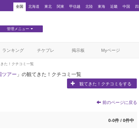
！
全国
北海道
東北
関東
甲信越
北陸
東海
近畿
中国
四
管理メニュー
団体WEBサイト管理
顧客管理
ランキング
チケプレ
掲示板
Myページ
てきた！クチコミ一覧
国ツアー
」の観てきた！クチコミ一覧
観てきた！クチコミをする
前のページに戻る
0-0件 / 0件中