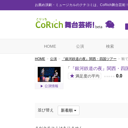
お薦め演劇・ミュージカルのクチコミは、CoRich舞台芸術
HOME
公演
検索
HOME
公演
『銀河鉄道の夜』関西・四国ツアー
観
「
『銀河鉄道の夜』関西・四
★
0.0
満足度の平均
★
★
★
★
★
公演情報
並び替え
新着順