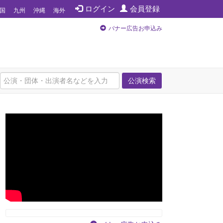
ログイン
会員登録
国
九州
沖縄
海外
バナー広告お申込み
公演検索