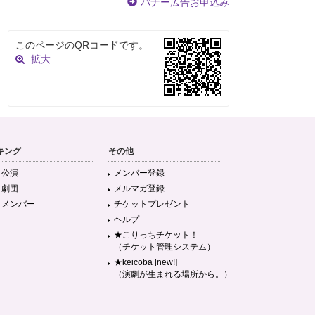
バナー広告お申込み
このページのQRコードです。
拡大
キング
その他
目公演
メンバー登録
目劇団
メルマガ登録
目メンバー
チケットプレゼント
ヘルプ
★こりっちチケット！
（チケット管理システム）
★keicoba [new!]
（演劇が生まれる場所から。）