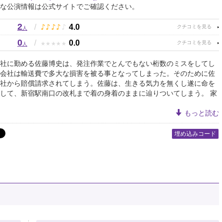
な公演情報は公式サイトでご確認ください。
2
♪
♪
♪
♪
♪
/
4.0
人
0
★
★
★
★
★
/
0.0
人
社に勤める佐藤博史は、発注作業でとんでもない桁数のミスをしてし
会社は輸送費で多大な損害を被る事となってしまった。そのために佐
社から賠償請求されてしまう。佐藤は、生きる気力を無くし遂に命を
して、新宿駅南口の改札まで着の身着のままに辿りついてしまう。 家
もっと読む
埋め込みコード