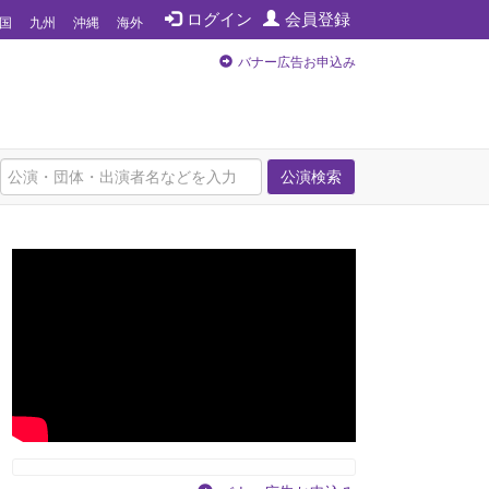
ログイン
会員登録
国
九州
沖縄
海外
バナー広告お申込み
公演検索