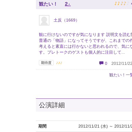
♪
♪
♪
♪
♪
2
観たい！
人
土反（1669）
観に行けないのですが気になります 説明文を読む
普通の「物語」になってそうですが、これまでの
考えると素直には行かないと思われるので、気に
す。プレトークのゲストも個人的に注目して...
♪♪♪
期待度
0
2012/11/22
観たい！一
公演詳細
期間
2012/11/21 (水) ～ 2012/11/