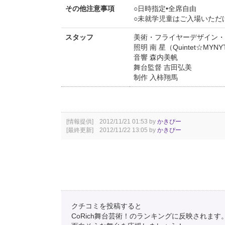
その他注意事項
○日時指定•全席自由
○未就学児童はご入場いただ
スタッフ
美術・フライヤーデザイン・
照明 南 星（Quintet☆MYNY
音響 森内美帆
舞台監督 吉田弘美
制作 入柿翔馬
[情報提供] 2012/11/21 01:53 by
かきぴー
[最終更新] 2012/11/22 13:05 by
かきぴー
クチコミを投稿すると
CoRich舞台芸術！のランキングに反映されます