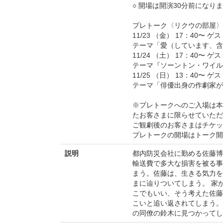
○ 開場は開演30分前になり
プレトーク〈リクウの部屋
11/23 （金） 17：40〜
テーマ「愛（しています、含
11/24 （土） 17：40〜
テーマ『ソーントン・ワイル
11/25 （日） 13：40
テーマ「俳優出身の作劇家が
※プレトークへのご入場は本
たお客さまに限らせていただ
ご観劇後のお客さまはチケッ
プレトークの開場はトーク開
説明
都内防災会社に勤める佐藤博
輸送費で多大な損害を被る事
まう。佐藤は、生きる気力を
まに辿りついてしまう。 家
こでもいい、そう考えた佐藤
こいと追い返されてしまう。
の同僚の鈴木に見つかってし