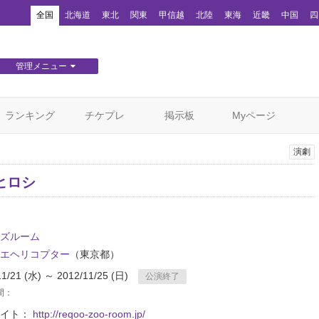
！
全国
北海道
東北
関東
甲信越
北陸
東海
近畿
中国
四
管理メニュー
団体WEBサイト管理
顧客管理
ランキング
チケプレ
掲示板
Myページ
演劇
ヒロシ
ズルーム
エヘリコプター
（東京都）
11/21 (水) ～ 2012/11/25 (日)
公演終了
間：
サイト：
http://reqoo-zoo-room.jp/