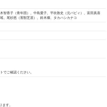
木智香子（青年団）、中島愛子、平吹敦史（元バビィ）、富田真喜
瑤、尾杉悠（害獣芝居）、鈴木燦、タカハシカナコ
イトでご確認ください。
ります。