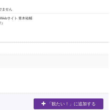
けません
Webサイト 青木祐輔
T）
「観たい！」に追加する
。