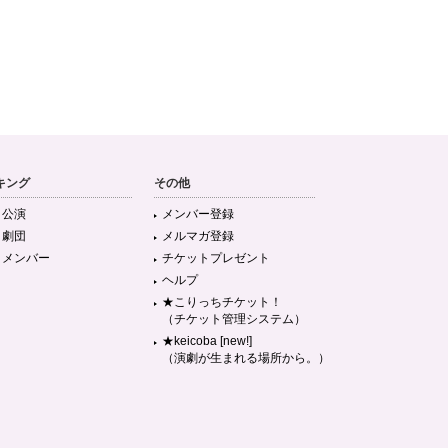
キング
その他
目公演
メンバー登録
目劇団
メルマガ登録
目メンバー
チケットプレゼント
ヘルプ
★こりっちチケット！
（チケット管理システム）
★keicoba [new!]
（演劇が生まれる場所から。）