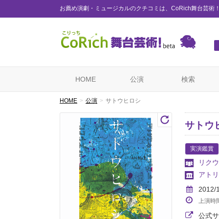
お薦め演劇・ミュージカルのクチコミは、CoRich舞台芸術
HOME
公演
検索
HOME
公演
サトウヒロシ
サトウ
実演鑑賞
リクウ
アトリ
2012/
上演時
公式