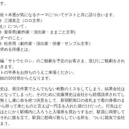
ます。
〉佐々木透が気になるテーマについてゲストと共に語り合います。
 ゲスト 三浦直之（ロロ主宰）
む）について」
 ゲスト 柴幸男(劇作家・演出家・ままごと主宰)
ダーのこと』
〜 ゲスト 松井周（劇作家・演出家・俳優・サンプル主宰）
求める俳優とは」
編「サトウヒロシ」のご観劇を予定のお客さま、並びにご観劇をされ
きます。
トの半券をお持ちのうえご来場ください。
始の10分前からとなります。
史は、発注作業でとんでもない桁数のミスをしてしまう。結果会社は
となってしまった。そのために佐藤博史は会社から賠償請求されてし
無くし遂に命を絶つ決意をして、新宿駅南口の改札まで着の身着のま
から持って来たものと言えば一円玉を入れた袋だけだった。行先はど
はとにかく駅構内に入ろうと入場券を買おうするが、駅員に両替して
それに腹を立て、駅員に怒鳴り散らしている所を、ついに親友で会社
まう。