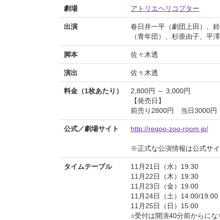
劇場
アトリエヘリコプター
出演
春日井一平（劇団上田）、鈴
（青年団）、杉亜由子、平澤
脚本
佐々木透
演出
佐々木透
料金（1枚あたり）
2,800円 ～ 3,000円
【発売日】
前売り2800円 当日3000円
公式／劇場サイト
http://reqoo-zoo-room.jp/
※正式な公演情報は公式サ
タイムテーブル
11月21日（水）19:30
11月22日（木）19:30
11月23日（金）19:00
11月24日（土）14:00/19:00
11月25日（日）15:00
○受付は開演40分前からにな