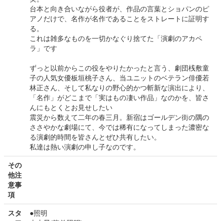
台本と向き合いながら役者が、作品の言葉とショパンのピ
アノだけで、名作が名作であることをストレートに証明す
る。
これは雑多なものを一切かなぐり捨てた「演劇のアカペ
ラ」です
ずっと以前からこの役をやりたかったと言う、劇団桟敷童
子の人気女優板垣桃子さん、当ユニットのベテラン俳優若
林正さん、そして私なりの野心的かつ斬新な演出により、
「名作」がどこまで「実はもの凄い作品」なのかを、皆さ
んにもとくとお見せしたい
震災から数えて二年の春三月。新宿はゴールデン街の隅の
ささやかな劇場にて、今では稀有になってしまった濃密な
る演劇的時間を皆さんとぜひ共有したい。
私達は熱い演劇の申し子なのです。
その
他注
意事
項
スタ
●照明