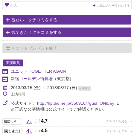
人
0
お気に入りチラシにする
観たい！クチコミをする
観てきた！クチコミをする
チケットプレゼント終了
実演鑑賞
ユニット TOGETHER AGAIN
新宿ゴールデン街劇場
（東京都）
2013/03/15 (金) ～ 2013/03/17 (日)
公演終了
上演時間：
公式サイト：
http://hp.did.ne.jp/350910/?guid=ON&my=1
※正式な公演情報は公式サイトでご確認ください。
7
/
4.7
人
4
/
4.5
人