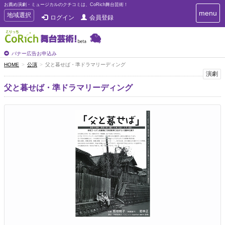
お薦め演劇・ミュージカルのクチコミは、CoRich舞台芸術！
T
menu
T
地域選択
ログイン
会員登録
o
o
g
g
g
g
l
l
バナー広告お申込み
e
e
HOME
公演
父と暮せば・準ドラマリーディング
n
n
演劇
a
a
v
父と暮せば・準ドラマリーディング
i
v
g
i
a
g
t
a
i
t
o
n
i
o
n