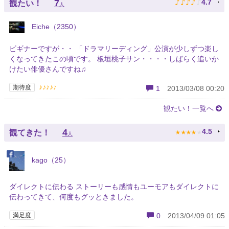
♪
♪
♪
♪
♪
7
4.7
観たい！
人
Eiche（2350）
ビギナーですが・・ 「ドラマリーディング」公演が少しずつ楽し
くなってきたこの頃です。 板垣桃子サン・・・・しばらく追いか
けたい俳優さんですね♫
♪♪♪♪♪
期待度
1
2013/03/08 00:20
観たい！一覧へ
★
★
★
★
★
4
4.5
観てきた！
人
kago（25）
ダイレクトに伝わる ストーリーも感情もユーモアもダイレクトに
伝わってきて、何度もグッときました。
満足度
0
2013/04/09 01:05