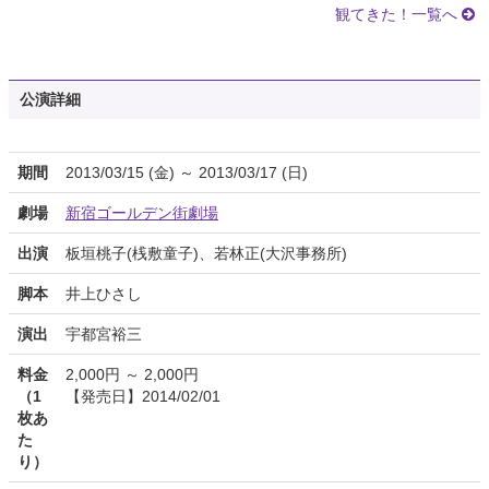
観てきた！一覧へ
公演詳細
期間
2013/03/15 (金) ～ 2013/03/17 (日)
劇場
新宿ゴールデン街劇場
出演
板垣桃子(桟敷童子)、若林正(大沢事務所)
脚本
井上ひさし
演出
宇都宮裕三
料金
2,000円 ～ 2,000円
（1
【発売日】2014/02/01
枚あ
た
り）