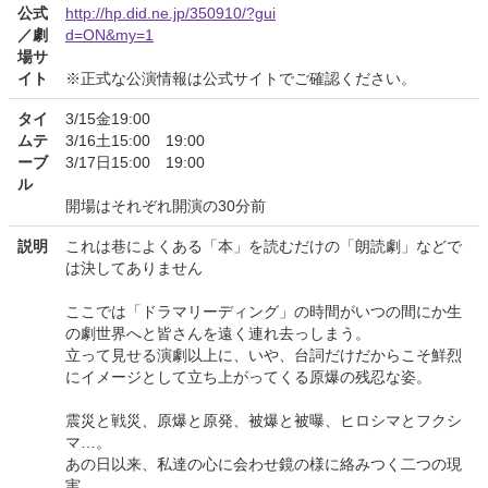
公式
http://hp.did.ne.jp/350910/?gui
／劇
d=ON&my=1
場サ
イト
※正式な公演情報は公式サイトでご確認ください。
タイ
3/15金19:00
ムテ
3/16土15:00 19:00
ーブ
3/17日15:00 19:00
ル
開場はそれぞれ開演の30分前
説明
これは巷によくある「本」を読むだけの「朗読劇」などで
は決してありません
ここでは「ドラマリーディング」の時間がいつの間にか生
の劇世界へと皆さんを遠く連れ去っしまう。
立って見せる演劇以上に、いや、台詞だけだからこそ鮮烈
にイメージとして立ち上がってくる原爆の残忍な姿。
震災と戦災、原爆と原発、被爆と被曝、ヒロシマとフクシ
マ…。
あの日以来、私達の心に会わせ鏡の様に絡みつく二つの現
実。