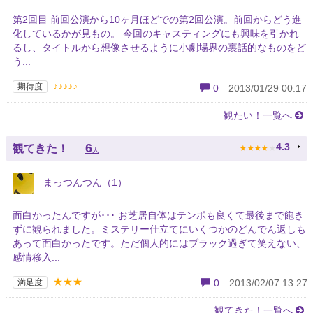
第2回目 前回公演から10ヶ月ほどでの第2回公演。前回からどう進
化しているかが見もの。 今回のキャスティングにも興味を引かれ
るし、タイトルから想像させるように小劇場界の裏話的なものをど
う...
♪♪♪♪♪
期待度
0
2013/01/29 00:17
観たい！一覧へ
★
★
★
★
★
6
4.3
観てきた！
人
まっつんつん（1）
面白かったんですが･･･ お芝居自体はテンポも良くて最後まで飽き
ずに観られました。ミステリー仕立てにいくつかのどんでん返しも
あって面白かったです。ただ個人的にはブラック過ぎて笑えない、
感情移入...
★★★
満足度
0
2013/02/07 13:27
観てきた！一覧へ