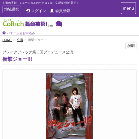
お薦め演劇・ミュージカルのクチコミは、CoRich舞台芸術！
T
menu
T
地域選択
ログイン
会員登録
o
o
g
g
g
g
l
l
バナー広告お申込み
e
e
HOME
公演
衝撃ジョー!!!
n
n
演劇
a
a
v
ブレイクアレッグ第二回プロデュース公演
i
v
衝撃ジョー!!!
g
i
a
g
t
a
i
t
o
n
i
o
n