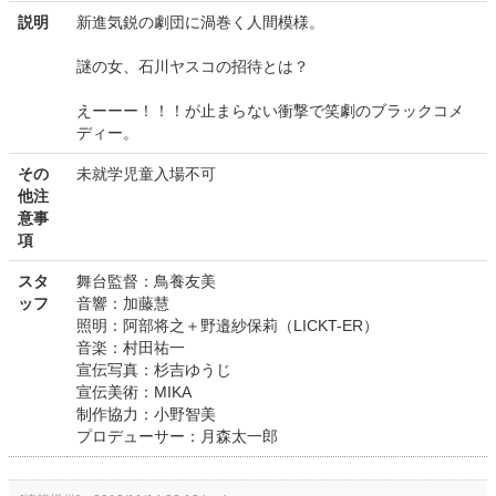
説明
新進気鋭の劇団に渦巻く人間模様。
謎の女、石川ヤスコの招待とは？
えーーー！！！が止まらない衝撃で笑劇のブラックコメ
ディー。
その
未就学児童入場不可
他注
意事
項
スタ
舞台監督：鳥養友美
ッフ
音響：加藤慧
照明：阿部将之＋野邉紗保莉（LICKT-ER）
音楽：村田祐一
宣伝写真：杉吉ゆうじ
宣伝美術：MIKA
制作協力：小野智美
プロデューサー：月森太一郎