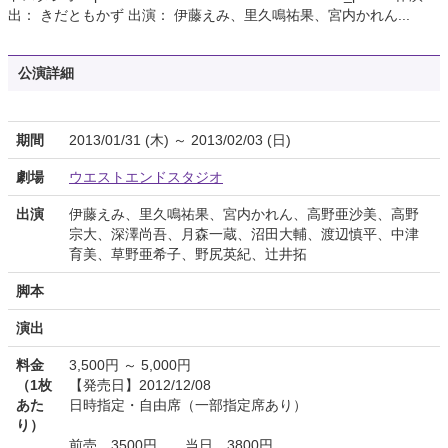
出： きだともかず 出演： 伊藤えみ、里久鳴祐果、宮内かれん...
公演詳細
期間
2013/01/31 (木) ～ 2013/02/03 (日)
劇場
ウエストエンドスタジオ
出演
伊藤えみ、里久鳴祐果、宮内かれん、高野亜沙美、高野
宗大、深澤尚吾、月森一蔵、沼田大輔、渡辺慎平、中津
育美、草野亜希子、野尻英紀、辻井拓
脚本
演出
料金
3,500円 ～ 5,000円
（1枚
【発売日】2012/12/08
あた
日時指定・自由席（一部指定席あり）
り）
前売 3500円 当日 3800円