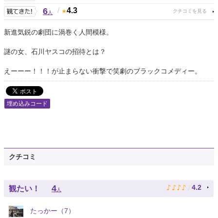
6
/
4.3
人
新進気鋭の劇団に渦巻く人間模様。
謎の女、石川ヤスコの招待とは？
えーーー！！！が止まらない衝撃で笑劇のブラックコメディー。
埋め込みコード
クチコミ
♪
♪
♪
♪
♪
4
4.2
観たい！
人
たっかー（7）