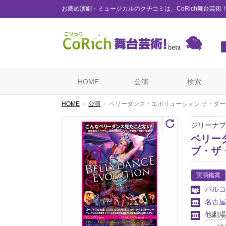
お薦め演劇・ミュージカルのクチコミは、CoRich舞台芸術
HOME
公演
検索
HOME
公演
ベリーダンス・エボリューション ザ・ダ
ジリーナプ
ベリー
ブ・ザ
実演鑑賞
パルコ
名古屋
他劇場