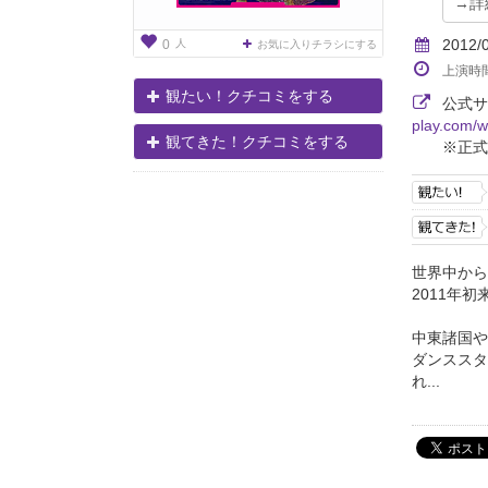
2012/
人
0
お気に入りチラシにする
上演時
観たい！クチコミをする
公式
play.com/w
観てきた！クチコミをする
※正式
世界中から
2011年
中東諸国や
ダンススタ
れ...