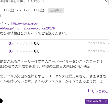
03/17 (土) ～ 2012/03/17 (土)
公演終了
間：
サイト：
http://www.parco-
eb/page/information/evolution2013/
な公演情報は公式サイトでご確認ください。
0
♪
♪
♪
♪
♪
/
0.0
人
0
★
★
★
★
★
/
0.0
人
絶賛されるストーリー仕立てのスーパーベリーダンス・ステージ！
初来日公演での大成功を受け、待望の二度目の来日公演が決定！
北アフリカ諸国を発祥とするベリーダンスは歴史も古く、さまざまな
イルを持っています。多くのダンスショーがそうであるように、こ
もっと読む
埋め込みコード