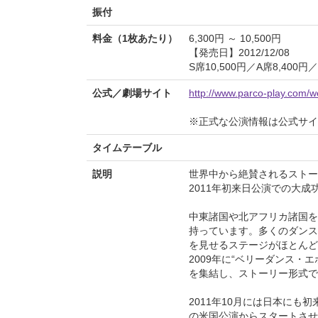
振付
料金（1枚あたり）
6,300円 ～ 10,500円
【発売日】2012/12/08
S席10,500円／A席8,400
公式／劇場サイト
http://www.parco-play.com/w
※正式な公演情報は公式サ
タイムテーブル
説明
世界中から絶賛されるストー
2011年初来日公演での大
中東諸国や北アフリカ諸国を
持っています。多くのダンス
を見せるステージがほとんど
2009年に“ベリーダンス
を集結し、ストーリー形式で
2011年10月には日本にも
の米国公演からスタートさせ