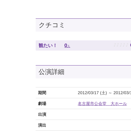
クチコミ
♪
♪
♪
♪
♪
0
観たい！
人
公演詳細
期間
2012/03/17 (土) ～ 2012/03/
劇場
名古屋市公会堂 大ホール
出演
演出