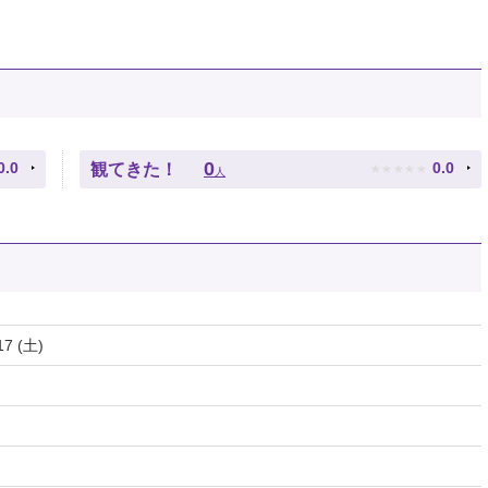
★
★
★
★
★
0
0.0
0.0
観てきた！
人
17 (土)