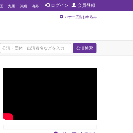
ログイン
会員登録
国
九州
沖縄
海外
バナー広告お申込み
公演検索