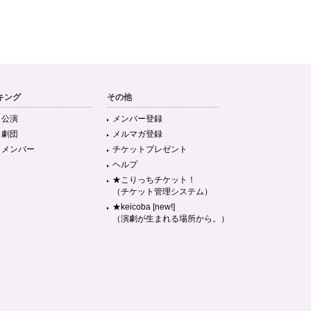
キング
その他
目公演
メンバー登録
目劇団
メルマガ登録
目メンバー
チケットプレゼント
ヘルプ
★こりっちチケット！
（チケット管理システム）
★keicoba [new!]
（演劇が生まれる場所から。）