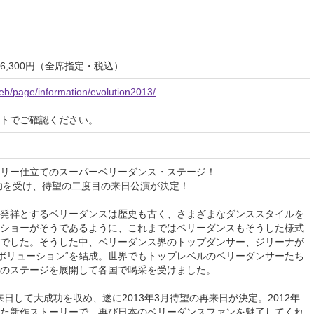
円／6,300円（全席指定・税込）
eb/page/information/evolution2013/
イトでご確認ください。
リー仕立てのスーパーベリーダンス・ステージ！
成功を受け、待望の二度目の来日公演が決定！
発祥とするベリーダンスは歴史も古く、さまざまなダンススタイルを
ショーがそうであるように、これまではベリーダンスもそうした様式
でした。そうした中、ベリーダンス界のトップダンサー、ジリーナが
・エボリューション“を結成。世界でもトップレベルのベリーダンサーたち
のステージを展開して各国で喝采を受けました。
初来日して大成功を収め、遂に2013年3月待望の再来日が決定。2012年
た新作ストーリーで、再び日本のベリーダンスファンを魅了してくれ