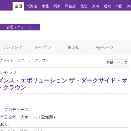
！
全国
北海道
東北
関東
甲信越
北陸
東海
近畿
中国
四
管理メニュー
団体WEBサイト管理
顧客管理
ランキング
チケプレ
掲示板
Myページ
ークサイド・オブ・ザ・クラウン
舞踊・バレエ
レゼンツ
ダンス・エボリューション ザ・ダークサイド・オ
・クラウン
・プロデュース
市公会堂 大ホール
（愛知県）
あり: