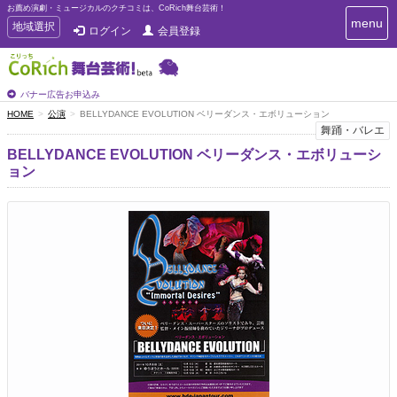
お薦め演劇・ミュージカルのクチコミは、CoRich舞台芸術！
T
menu
T
地域選択
ログイン
会員登録
o
o
g
g
g
g
l
l
バナー広告お申込み
e
e
HOME
公演
BELLYDANCE EVOLUTION ベリーダンス・エボリューション
n
n
舞踊・バレエ
a
a
v
BELLYDANCE EVOLUTION ベリーダンス・エボリューシ
i
v
ョン
g
i
a
g
t
a
i
t
o
n
i
o
n