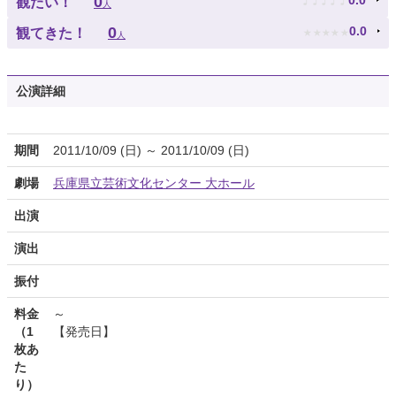
♪
♪
♪
♪
♪
0
0.0
観たい！
人
★
★
★
★
★
0
0.0
観てきた！
人
公演詳細
期間
2011/10/09 (日) ～ 2011/10/09 (日)
劇場
兵庫県立芸術文化センター 大ホール
出演
演出
振付
料金
～
（1
【発売日】
枚あ
た
り）