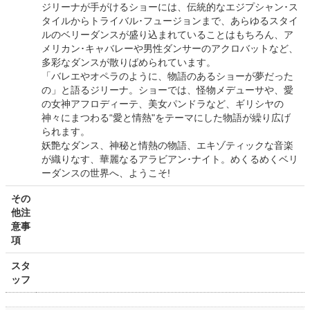
ジリーナが手がけるショーには、伝統的なエジプシャン･ス
タイルからトライバル･フュージョンまで、あらゆるスタイ
ルのベリーダンスが盛り込まれていることはもちろん、ア
メリカン･キャバレーや男性ダンサーのアクロバットなど、
多彩なダンスが散りばめられています。
「バレエやオペラのように、物語のあるショーが夢だった
の」と語るジリーナ。ショーでは、怪物メデューサや、愛
の女神アフロディーテ、美女パンドラなど、ギリシヤの
神々にまつわる“愛と情熱"をテーマにした物語が繰り広げ
られます。
妖艶なダンス、神秘と情熱の物語、エキゾティックな音楽
が織りなす、華麗なるアラビアン･ナイト。めくるめくベリ
ーダンスの世界へ、ようこそ!
その
他注
意事
項
スタ
ッフ