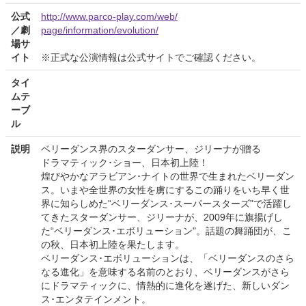
公式
http://www.parco-play.com/web/
／劇
page/information/evolution/
場サ
イト
※正式な公演情報は公式サイトでご確認ください。
タイ
ムテ
ーブ
ル
説明
ベリーダンス界のスターダンサー、ジリーナが贈る
ドラマティック･ショー、日本初上陸！
煌びやかなアラビアン･ナイトの世界で生まれたベリーダン
ス。いまや全世界の女性を虜にするこの踊りをいち早く世
界に知らしめた“ベリーダンス･スーパースターズ"で活躍し
てきたスターダンサー、ジリーナが、2009年に旗揚げし
た“ベリーダンス･エボリューション"。話題の舞踊団が、こ
の秋、日本初上陸を果たします。
ベリーダンス･エボリューションは、「ベリーダンスのさら
なる進化」を意味する名前のとおり、ベリーダンスがさら
にドラマティックに、情熱的に進化を遂げた、新しいダン
ス･エンタテインメント。