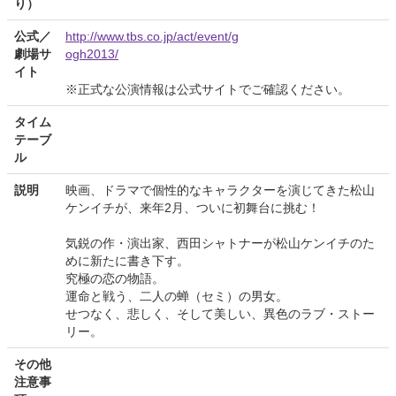
り）
公式／
http://www.tbs.co.jp/act/event/g
劇場サ
ogh2013/
イト
※正式な公演情報は公式サイトでご確認ください。
タイム
テーブ
ル
説明
映画、ドラマで個性的なキャラクターを演じてきた松山
ケンイチが、来年2月、ついに初舞台に挑む！
気鋭の作・演出家、西田シャトナーが松山ケンイチのた
めに新たに書き下す。
究極の恋の物語。
運命と戦う、二人の蝉（セミ）の男女。
せつなく、悲しく、そして美しい、異色のラブ・ストー
リー。
その他
注意事