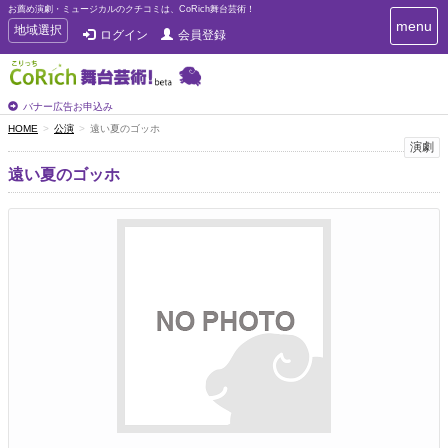
お薦め演劇・ミュージカルのクチコミは、CoRich舞台芸術！
T
menu
T
地域選択
ログイン
会員登録
o
o
g
g
g
g
l
l
バナー広告お申込み
e
e
HOME
公演
遠い夏のゴッホ
n
n
演劇
a
a
v
遠い夏のゴッホ
i
v
g
i
a
g
t
a
i
t
o
n
i
o
n