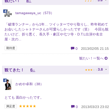
♪
♪
♪
♪
♪
8
3.6
観たい！
人
tamagawaya_uc（573）
「破壊ランナー」から1年… ツイッターでやり取りし、昨年初めて
お会いしたシャトナーさんが可愛らしかったです（笑） 今回も観
たいけど、折り悪く、長久手・劇王や七ツ寺・D.T.L出演や名古
屋・次の...
期待度
0
2013/02/05 21:15
観たい！一覧へ
★
★
★
★
★
6
3.8
観てきた！
人
かめや卓和（38）
とても 面白かったです。
★★★★★
満足度
0
2013/03/23 23:02