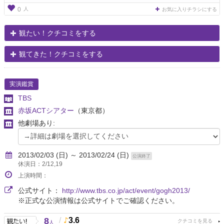
人
0
お気に入りチラシにする
観たい！クチコミをする
観てきた！クチコミをする
実演鑑賞
TBS
赤坂ACTシアター
（東京都）
他劇場あり:
2013/02/03 (日) ～ 2013/02/24 (日)
公演終了
休演日：2/12,19
上演時間：
公式サイト：
http://www.tbs.co.jp/act/event/gogh2013/
※正式な公演情報は公式サイトでご確認ください。
8
/
3.6
人