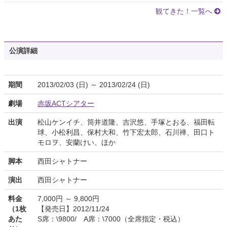
観てきた！一覧へ
公演詳細
期間
2013/02/03 (日) ～ 2013/02/24 (日)
劇場
赤坂ACTシアター
出演
松山ケンイチ、筒井道隆、吉沢悠、手塚とおる、福田転
球、小松利昌、保村大和、竹下宏太郎、石川禅、田口ト
モロヲ、安蘭けい、ほか
脚本
西田シャトナー
演出
西田シャトナー
料金
7,000円 ～ 9,800円
（1枚
【発売日】2012/11/24
あた
S席：\9800/ A席：\7000（全席指定・税込）