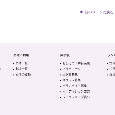
前のページに戻る
団体／劇場
掲示板
ラン
団体一覧
おしえて！舞台芸術
注
ミ
劇場一覧
フリートーク
注
団体の登録
出演者募集
注
スタッフ募集
ボランティア募集
オーディション告知
ワークショップ告知