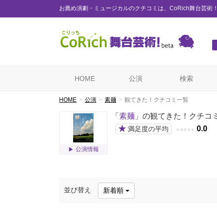
お薦め演劇・ミュージカルのクチコミは、CoRich舞台芸術
HOME
公演
検索
HOME
公演
素麺
観てきた！クチコミ一覧
「
素麺
」の観てきた！クチコ
★
0.0
満足度の平均
★
★
★
★
★
公演情報
並び替え
新着順