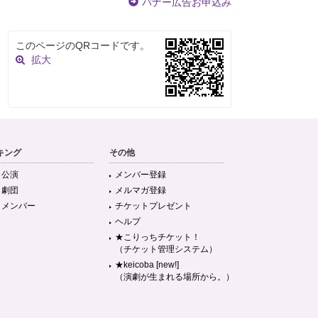
バナー広告お申込み
このページのQRコードです。
拡大
キング
その他
目公演
メンバー登録
目劇団
メルマガ登録
目メンバー
チケットプレゼント
ヘルプ
★こりっちチケット！
（チケット管理システム）
★keicoba [new!]
（演劇が生まれる場所から。）