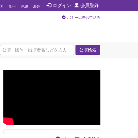
ログイン
会員登録
国
九州
沖縄
海外
バナー広告お申込み
公演検索