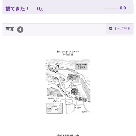
★
★
★
★
★
0
0.0
観てきた！
人
すべて見る
写真
4