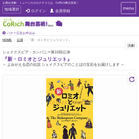
お薦め演劇・ミュージカルのクチコミは、CoRich舞台芸術！
T
menu
T
地域選択
ログイン
会員登録
o
o
g
g
g
g
l
l
バナー広告お申込み
e
e
HOME
公演
『新・ロミオとジュリエット』
n
n
演劇
a
a
v
シェイクスピア・カンパニー第10回公演
i
v
『新・ロミオとジュリエット』
g
i
～ よみがえる恋の伝説 シェイクスピアのことばの宝石をお届けします ～
a
g
t
a
i
t
o
n
i
o
n