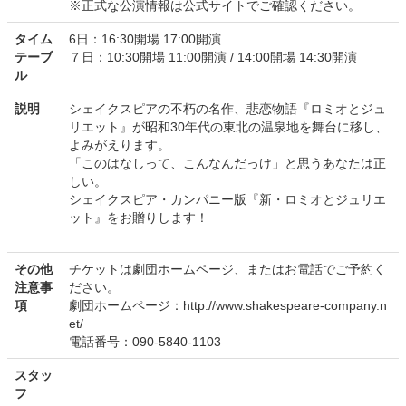
※正式な公演情報は公式サイトでご確認ください。
タイム
6日：16:30開場 17:00開演
テーブ
７日：10:30開場 11:00開演 / 14:00開場 14:30開演
ル
説明
シェイクスピアの不朽の名作、悲恋物語『ロミオとジュ
リエット』が昭和30年代の東北の温泉地を舞台に移し、
よみがえります。
「このはなしって、こんなんだっけ」と思うあなたは正
しい。
シェイクスピア・カンパニー版『新・ロミオとジュリエ
ット』をお贈りします！
その他
チケットは劇団ホームページ、またはお電話でご予約く
注意事
ださい。
項
劇団ホームページ：http://www.shakespeare-company.n
et/
電話番号：090-5840-1103
スタッ
フ