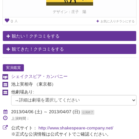
デザイン：庄子 陽
人
0
お気に入りチラシにする
観たい！クチコミをする
観てきた！クチコミをする
実演鑑賞
シェイクスピア・カンパニー
池上実相寺
（東京都）
他劇場あり:
2013/04/06 (土) ～ 2013/04/07 (日)
公演終了
上演時間：
公式サイト：
http://www.shakespeare-company.net/
※正式な公演情報は公式サイトでご確認ください。