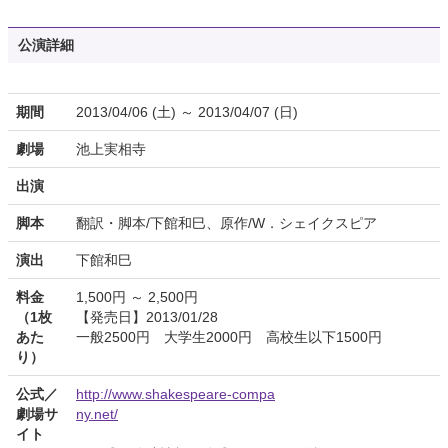
公演詳細
期間
2013/04/06 (土) ～ 2013/04/07 (日)
劇場
池上実相寺
出演
脚本
翻訳・脚本/下館和巳、原作/W．シェイクスピア
演出
下館和巳
料金
1,500円 ～ 2,500円
（1枚
【発売日】2013/01/28
あた
一般2500円 大学生2000円 高校生以下1500円
り）
公式／
http://www.shakespeare-compa
劇場サ
ny.net/
イト