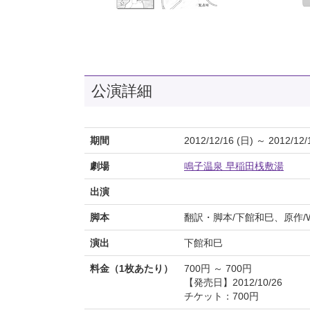
公演詳細
期間
2012/12/16 (日) ～ 2012/12/
劇場
鳴子温泉 早稲田桟敷湯
出演
脚本
翻訳・脚本/下館和巳、原作
演出
下館和巳
料金（1枚あたり）
700円 ～ 700円
【発売日】2012/10/26
チケット：700円