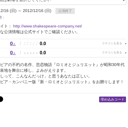
12/16 (日) ～ 2012/12/16 (日)
公演終了
間：
サイト：
http://www.shakespeare-company.net/
な公演情報は公式サイトでご確認ください。
0
♪
♪
♪
♪
♪
/
0.0
人
0
★
★
★
★
★
/
0.0
人
ピアの不朽の名作、悲恋物語『ロミオとジュリエット』が昭和30年代
泉地を舞台に移し、よみがえります。
しって、こんなんだっけ」と思うあなたは正しい。
ピア・カンパニー版『新・ロミオとジュリエット』をお贈りします！
埋め込みコード