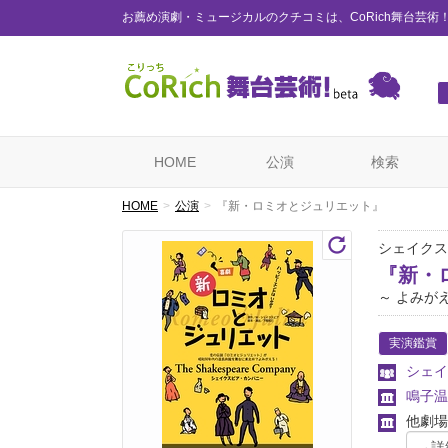
お薦め演劇・ミュージカルのクチコミは、CoRich舞台芸術
HOME
公演
検索
HOME
公演
『新・ロミオとジュリエット』
シェイクス
『新・
～ よみが
実演鑑賞
シェイ
鳴子温
他劇場