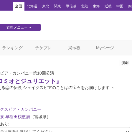
！
全国
北海道
東北
関東
甲信越
北陸
東海
近畿
中国
四
管理メニュー
団体WEBサイト管理
顧客管理
ランキング
チケプレ
掲示板
Myページ
演劇
ピア・カンパニー第10回公演
ロミオとジュリエット』
える恋の伝説 シェイクスピアのことばの宝石をお届けします ～
クスピア・カンパニー
泉 早稲田桟敷湯
（宮城県）
あり: