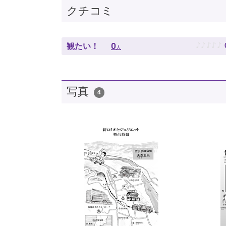
クチコミ
♪
♪
♪
♪
♪
0
観たい！
人
写真
4