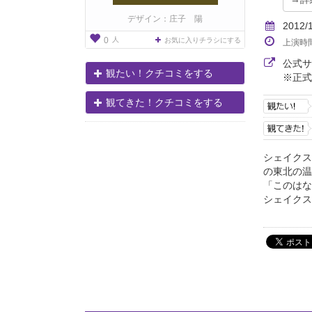
デザイン：庄子 陽
2012/
人
0
お気に入りチラシにする
上演時
公式
観たい！クチコミをする
※正式
観てきた！クチコミをする
シェイクス
の東北の温
「このはな
シェイクス