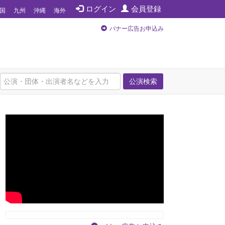
ログイン
会員登録
国
九州
沖縄
海外
バナー広告お申込み
公演検索