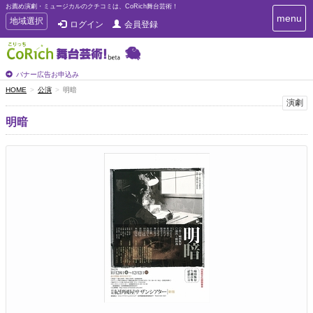
お薦め演劇・ミュージカルのクチコミは、CoRich舞台芸術！
T
menu
T
地域選択
ログイン
会員登録
o
o
g
g
g
g
l
l
バナー広告お申込み
e
e
HOME
公演
明暗
n
n
演劇
a
a
v
明暗
i
v
g
i
a
g
t
a
i
t
o
n
i
o
n