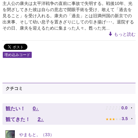
主人公の康夫は太平洋戦争の直前に事故で失明する。戦後10年、光
を閉ざしてきた彼は自らの意志で開眼手術を受け、敢えて「過去を
見ること」を受け入れる。康夫の「過去」とは旧満州国の新京での
出来事、そして幼い息子を置きざりにしての引き揚げ･･･。退院する
その日、康夫を迎えるために集まった人々。甦った光...
もっと読む
埋め込みコード
クチコミ
♪
♪
♪
♪
♪
0
0.0
観たい！
人
★
★
★
★
★
2
3.5
観てきた！
人
やまもと。（33）