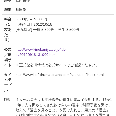
脚本
福田恆存
演出
福田逸
料金
3,500円 ～ 5,500円
（1
【発売日】2012/10/15
枚あ
[全席指定] 一般 5,500円 学生 3,500円
た
り）
公式
http://www.kinokuniya.co.jp/lab
／劇
el/20120918131000.html
場サ
イト
※正式な公演情報は公式サイトでご確認ください。
タイ
http://www.i-of-dramatic-arts.com/katsudou/index.html
ムテ
ーブ
ル
説明
主人公の康夫は太平洋戦争の直前に事故で失明する。戦後1
0年、光を閉ざしてきた彼は自らの意志で開眼手術を受け、
敢えて「過去を見ること」を受け入れる。康夫の「過去」
とは旧満州国の新京での出来事、そして幼い息子を置きざ