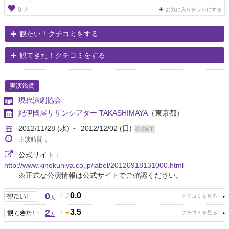
人
0
お気に入りチラシにする
観たい！クチコミをする
観てきた！クチコミをする
実演鑑賞
現代演劇協会
紀伊國屋サザンシアター TAKASHIMAYA
（東京都）
2012/11/28 (水) ～ 2012/12/02 (日)
公演終了
上演時間：
公式サイト：
http://www.kinokuniya.co.jp/label/20120918131000.html
※正式な公演情報は公式サイトでご確認ください。
0
/
0.0
人
2
/
3.5
人