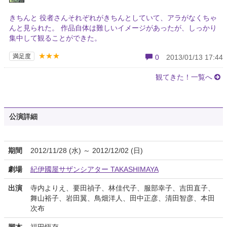
きちんと 役者さんそれぞれがきちんとしていて、アラがなくちゃ
んと見られた。 作品自体は難しいイメージがあったが、しっかり
集中して観ることができた。
★★★
満足度
0
2013/01/13 17:44
観てきた！一覧へ
公演詳細
期間
2012/11/28 (水) ～ 2012/12/02 (日)
劇場
紀伊國屋サザンシアター TAKASHIMAYA
出演
寺内よりえ、要田禎子、林佳代子、服部幸子、吉田直子、
舞山裕子、岩田翼、鳥畑洋人、田中正彦、清田智彦、本田
次布