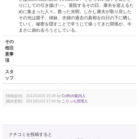
りにしての引き揚げ･･･。退院するその日、康夫を迎えるた
めに集まった人々。甦った光明。しかし康夫が取り戻した
その光は親子、姉妹、夫婦の過去の真相を白日の下に晒し
ていく。秘密を隠すことで辛うじて保ってきた関係が、今
まさに崩れ去ろうとしている。
その
他注
意事
項
スタ
ッフ
[情報提供] 2012/10/15 15:36 by
CoRich案内人
[最終更新] 2013/01/13 17:44 by
こりっち管理人
クチコミを投稿すると