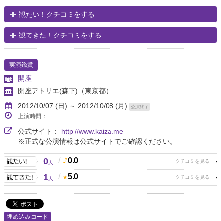
観たい！クチコミをする
観てきた！クチコミをする
実演鑑賞
開座
開座アトリエ(森下)
（東京都）
2012/10/07 (日) ～ 2012/10/08 (月)
公演終了
上演時間：
公式サイト：
http://www.kaiza.me
※正式な公演情報は公式サイトでご確認ください。
0
/
0.0
人
1
/
5.0
人
埋め込みコード