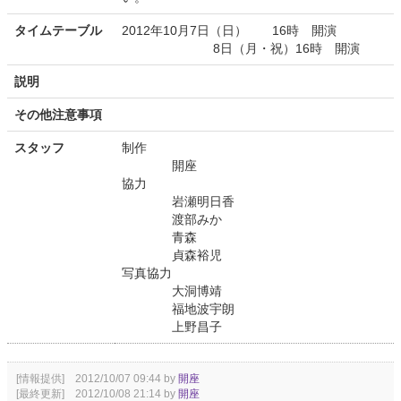
タイムテーブル
2012年10月7日（日） 16時 開演
8日（月・祝）16時 開演
説明
その他注意事項
スタッフ
制作
開座
協力
岩瀬明日香
渡部みか
青森
貞森裕児
写真協力
大洞博靖
福地波宇朗
上野昌子
[情報提供] 2012/10/07 09:44 by
開座
[最終更新] 2012/10/08 21:14 by
開座