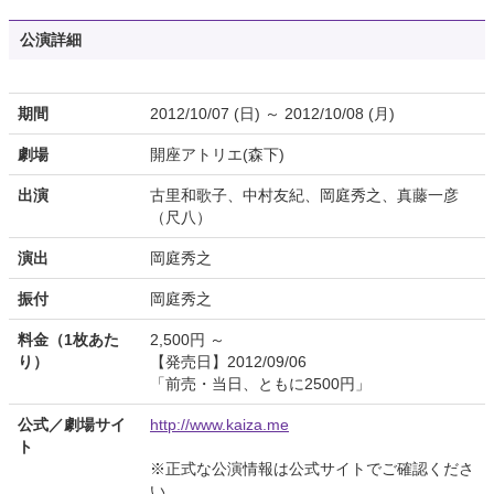
公演詳細
期間
2012/10/07 (日) ～ 2012/10/08 (月)
劇場
開座アトリエ(森下)
出演
古里和歌子、中村友紀、岡庭秀之、真藤一彦
（尺八）
演出
岡庭秀之
振付
岡庭秀之
料金（1枚あた
2,500円 ～
り）
【発売日】2012/09/06
「前売・当日、ともに2500円」
公式／劇場サイ
http://www.kaiza.me
ト
※正式な公演情報は公式サイトでご確認くださ
い。