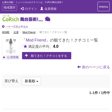
お薦め演劇・ミュージカルのクチコミは、CoRich舞台芸術！
T
menu
T
地域選択
ログイン
会員登録
o
o
g
g
g
g
l
l
バナー広告お申込み
e
e
HOME
公演
Mod Friend
観てきた！クチコミ一覧
n
n
a
「
Mod Friend
」の観てきた！クチコミ一覧
a
v
i
v
★
4.0
満足度の平均
g
i
a
観てきた！クチコミをする
g
公演情報
t
a
i
t
o
前のページに戻る
n
i
o
並び替え
新着順
n
1-1件 / 1件中