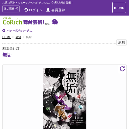
お薦め演劇・ミュージカルのクチコミは、CoRich舞台芸術！
T
menu
T
地域選択
ログイン
会員登録
o
o
g
g
g
g
l
l
バナー広告お申込み
e
e
HOME
公演
無垢
n
n
演劇
a
a
v
劇団昼行灯
i
v
無垢
g
i
a
g
t
a
i
t
o
n
i
o
n