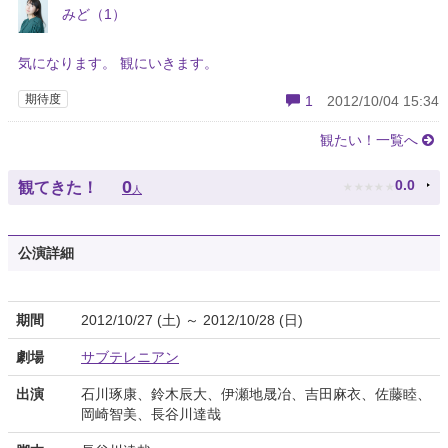
みど（1）
気になります。 観にいきます。
期待度
1
2012/10/04 15:34
観たい！一覧へ
★
★
★
★
★
0
0.0
観てきた！
人
公演詳細
期間
2012/10/27 (土) ～ 2012/10/28 (日)
劇場
サブテレニアン
出演
石川琢康、鈴木辰大、伊瀬地晟冶、吉田麻衣、佐藤睦、
岡崎智美、長谷川達哉