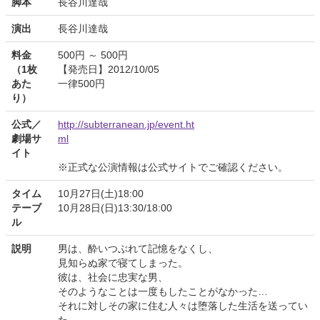
脚本
長谷川達哉
演出
長谷川達哉
料金
500円 ～ 500円
（1枚
【発売日】2012/10/05
あた
一律500円
り）
公式／
http://subterranean.jp/event.ht
劇場サ
ml
イト
※正式な公演情報は公式サイトでご確認ください。
タイム
10月27日(土)18:00
テーブ
10月28日(日)13:30/18:00
ル
説明
男は、酔いつぶれて記憶をなくし、
見知らぬ家で寝てしまった。
彼は、社会に忠実な男、
そのようなことは一度もしたことがなかった…
それに対しその家に住む人々は堕落した生活を送ってい