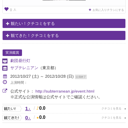
人
0
お気に入りチラシにする
観たい！クチコミをする
観てきた！クチコミをする
実演鑑賞
劇団昼行灯
サブテレニアン
（東京都）
2012/10/27 (土) ～ 2012/10/28 (日)
公演終了
上演時間：
公式サイト：
http://subterranean.jp/event.html
※正式な公演情報は公式サイトでご確認ください。
1
/
0.0
人
0
/
0.0
人