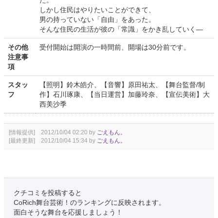
た。
しかし住民はやりたいことができて、
男の持っていない「自由」をあった。
そんな住民の生活が彼の「常識」をかき乱していく―
その他
受付開始は開演の一時間前、開場は30分前です。
注意事
項
スタッ
【照明】鈴木皓介、【音響】原田祐太、【舞台監督/制
フ
作】石川琢康、【当日運営】加藤玲奈、【宣伝美術】大
西美沙季
[情報提供] 2012/10/04 02:20 by
ごえもん。
[最終更新] 2012/10/04 15:34 by
ごえもん。
クチコミを投稿すると
CoRich舞台芸術！のランキングに反映されます。
面白そうな舞台を応援しましょう！