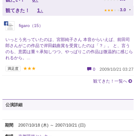
人
★
★
★
★
★
1
3.0
観てきた！
人
figaro（15）
いっとう光っていたのは、宮部純子さん 本音からいえば、前田司
郎さんがこの作品で岸田戯曲賞を受賞したのは「？」。 と、言う
のも、意図は重々承知しつつ、やっぱりこの作品は微温的に感じら
れるから。...
★★★
満足度
0
2009/10/21 03:27
観てきた！一覧へ
公演詳細
期間
2007/10/18 (木) ～ 2007/10/21 (日)