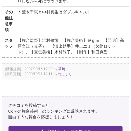
りしながら死につづけます。
その
＊荒木千恵と中村真生はダブルキャスト
他注
意事
項
スタ
【舞台監督】浜村修司、【舞台美術】＠ｇｍ、【照明】高
ッフ
原文江（真昼）、【演出助手】井上エミ（欠陥ロケッ
ト）、【宣伝美術】木村敦子、【制作】和田克己
[情報提供] 2007/08/15 12:20 by
華崎
[最終更新] 2009/10/21 12:11 by
ねこまり
クチコミを投稿すると
CoRich舞台芸術！のランキングに反映されます。
面白そうな舞台を応援しましょう！