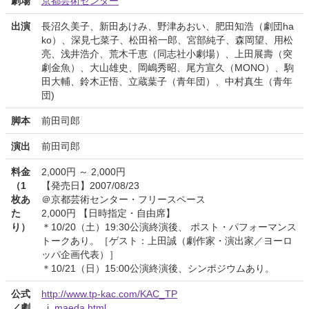
劇場
京都芸術センター
出演
長沼久美子、新田あけみ、野津あおい、肥田知浩（劇団ha
ko）、深見七菜子、松田裕一郎、宮部純子、森岡望、用松
亮、浅井浩介、荒木千恵（同志社小劇場）、上田展壽（突
劇金魚）、大山雄史、岡嶋秀昭、尾方宣久（MONO）、駒
田大輔、鈴木正悟、立蔵葉子（青年団）、中村真生（青年
団)
脚本
前田司郎
演出
前田司郎
料金
2,000円 ～ 2,000円
（1
【発売日】2007/08/23
枚あ
＠京都芸術センター・フリースペース
た
2,000円 【日時指定・自由席】
り）
＊10/20（土）19:30公演終演後、 ポスト・パフォーマンス
トークあり。［ゲスト：上田誠（劇作家・演出家／ヨーロ
ッパ企画代表）］
＊10/21（日）15:00公演終演後、シンポジウムあり。
公式
http://www.tp-kac.com/KAC_TP
／劇
_j_maeda.html