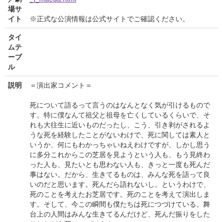
場サ
イト
※正式な公演情報は公式サイトでご確認ください。
タイ
ムテ
ーブ
ル
説明
＝演出家コメント＝
死について語るって言うのはなんとなく気が引けるもので
す。特に僕なんて祖父と祖母を亡くしているくらいで、そ
れも大往生に近いものだったし、こう、引き剥がされるよ
うな死を経験したことがないわけで、死に関しては素人と
いうか、何にもわかっちゃいねえわけですが、しかし思う
に多分これからこの芝居を見ようという人も、もう見終わ
った人も、見たいとも思わない人も、きっと一度も死んだ
事はない。だから、生きてるものは、みんな死を語って良
いのだと思います。死んだら語れないし。というわけで、
死のことを考えたお芝居です。死のことを考えて演出しま
す。そして、今この瞬間も僕たちは死につづけている。舞
台上の人間はみんな生きてるんだけど、死んだ振りをした