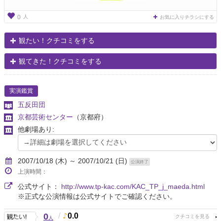
人
0
お気に入りチラシにする
観たい！クチコミをする
観てきた！クチコミをする
実演鑑賞
五反田団
京都芸術センター
（京都府）
他劇場あり:
2007/10/18 (木) ～ 2007/10/21 (日)
公演終了
上演時間：
公式サイト：
http://www.tp-kac.com/KAC_TP_j_maeda.html
※正式な公演情報は公式サイトでご確認ください。
0
/
0.0
人