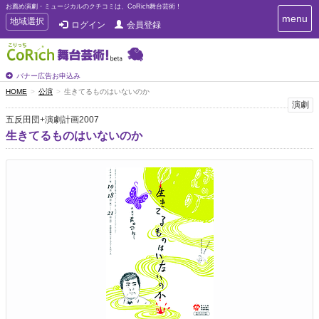
お薦め演劇・ミュージカルのクチコミは、CoRich舞台芸術！
T
menu
T
地域選択
ログイン
会員登録
o
o
g
g
g
g
l
l
バナー広告お申込み
e
e
HOME
公演
生きてるものはいないのか
n
n
演劇
a
a
v
五反田団+演劇計画2007
i
v
生きてるものはいないのか
g
i
a
g
t
a
i
t
o
n
i
o
n