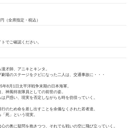
800円（全席指定・税込）
イトでご確認ください。
る漫才師、アニキとキンタ。
プ劇場のステージをクビになった二人は、交通事故に・・・
45年8月1日太平洋戦争末期の日本海軍。
は、神風特攻隊員としての前世の姿。
らは戸惑い、現実を否定しながらも時を彷徨っていく。
遂行のため命を差し出すことを余儀なくされた若者達。
る「死」という現実。
は心の奥に疑問を抱きつつ、それでも戦いの空に飛び立っていく。