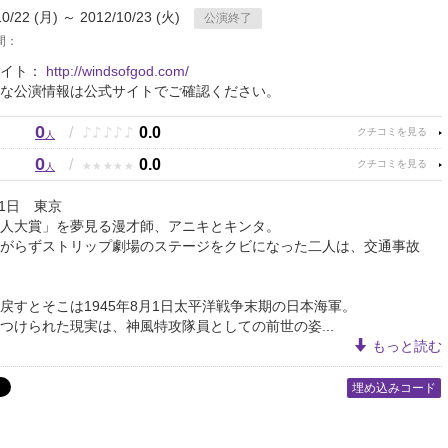
10/22 (月) ～ 2012/10/23 (火)
公演終了
間：
サイト：
http://windsofgod.com/
な公演情報は公式サイトでご確認ください。
0
♪
♪
♪
♪
♪
/
0.0
人
0
★
★
★
★
★
/
0.0
人
月1日 東京
人大賞」を夢見る漫才師、アニキとキンタ。
がらずストリップ劇場のステージをクビになった二人は、交通事故
戻すとそこは1945年8月1日太平洋戦争末期の日本海軍。
つけられた現実は、神風特攻隊員としての前世の姿...
もっと読む
埋め込みコード