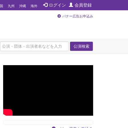
ログイン
会員登録
国
九州
沖縄
海外
バナー広告お申込み
公演検索