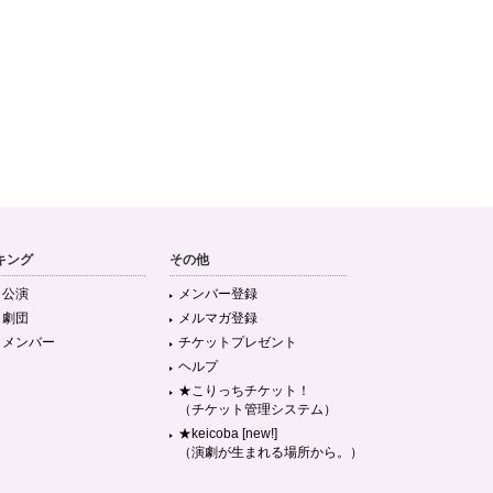
キング
その他
目公演
メンバー登録
目劇団
メルマガ登録
目メンバー
チケットプレゼント
ヘルプ
★こりっちチケット！
（チケット管理システム）
★keicoba [new!]
（演劇が生まれる場所から。）