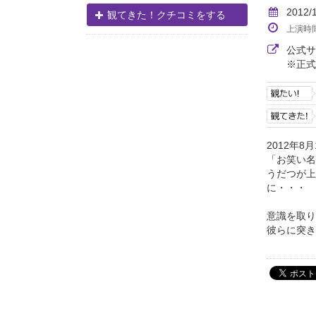
2012/
観てきた！クチコミをする
上演時
公式
※正式
2012年8
「お笑い名
うだつが上
に・・・
意識を取り
彼らに突き