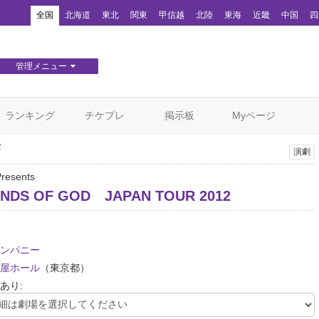
！
全国
北海道
東北
関東
甲信越
北陸
東海
近畿
中国
四
管理メニュー
団体WEBサイト管理
顧客管理
ランキング
チケプレ
掲示板
Myページ
2
演劇
resents
INDS OF GOD JAPAN TOUR 2012
ンパニー
屋ホール
（東京都）
あり: