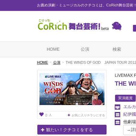
お薦め演劇・ミュージカルのクチコミは、CoRich舞台芸術
HOME
公演
検索
HOME
公演
THE WINDS OF GOD JAPAN TOUR 201
LiVEMAX P
THE W
実演鑑賞
エルカ
紀伊國
人
0
お気に入りチラシにする
他劇場
観たい！クチコミをする