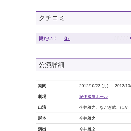
クチコミ
♪
♪
♪
♪
♪
0
観たい！
人
公演詳細
期間
2012/10/22 (月) ～ 2012/10
劇場
紀伊國屋ホール
出演
今井雅之、なだぎ武、ほか
脚本
今井雅之
演出
今井雅之