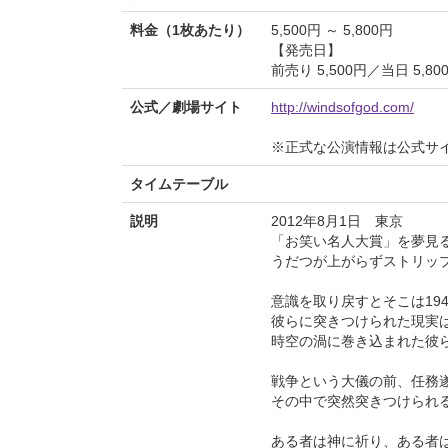
料金（1枚あたり）
5,500円 ～ 5,800円
【発売日】
前売り 5,500円／当日 5,
公式／劇場サイト
http://windsofgod.com/
※正式な公演情報は公式サ
タイムテーブル
説明
2012年8月1日 東京
「お笑い名人大賞」を夢見
うだつが上がらずストリッ
意識を取り戻すとそこは19
彼らに突きつけられた現実
時空の渦に巻き込まれた彼
戦争という大儀の前、任務
その中で突然突きつけられ
ある者は神に祈り、ある者