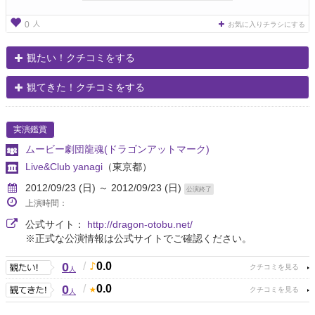
人
0
お気に入りチラシにする
観たい！クチコミをする
観てきた！クチコミをする
実演鑑賞
ムービー劇団龍魂(ドラゴンアットマーク)
Live&Club yanagi
（東京都）
2012/09/23 (日) ～ 2012/09/23 (日)
公演終了
上演時間：
公式サイト：
http://dragon-otobu.net/
※正式な公演情報は公式サイトでご確認ください。
0
/
0.0
人
0
/
0.0
人