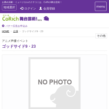
お薦め演劇・ミュージカルのクチコミは、CoRich舞台芸術！
T
menu
T
地域選択
ログイン
会員登録
o
o
g
g
g
g
l
l
バナー広告お申込み
e
e
HOME
公演
ゴッドサイド9・23
n
n
その他
a
a
v
アニメ声優イベント
i
v
ゴッドサイド9・23
g
i
a
g
t
a
i
t
o
n
i
o
n